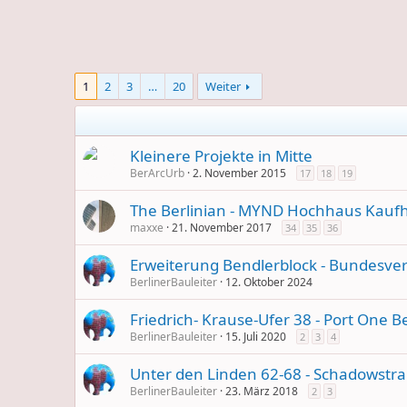
1
2
3
…
20
Weiter
Kleinere Projekte in Mitte
BerArcUrb
2. November 2015
17
18
19
The Berlinian - MYND Hochhaus Kauf
maxxe
21. November 2017
34
35
36
Erweiterung Bendlerblock - Bundesve
BerlinerBauleiter
12. Oktober 2024
Friedrich- Krause-Ufer 38 - Port One Be
BerlinerBauleiter
15. Juli 2020
2
3
4
Unter den Linden 62-68 - Schadowstr
BerlinerBauleiter
23. März 2018
2
3