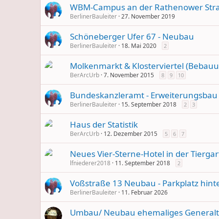
WBM-Campus an der Rathenower Str
BerlinerBauleiter
27. November 2019
Schöneberger Ufer 67 - Neubau
BerlinerBauleiter
18. Mai 2020
2
Molkenmarkt & Klosterviertel (Bebauu
BerArcUrb
7. November 2015
8
9
10
Bundeskanzleramt - Erweiterungsbau
BerlinerBauleiter
15. September 2018
2
3
Haus der Statistik
BerArcUrb
12. Dezember 2015
5
6
7
Neues Vier-Sterne-Hotel in der Tierga
lfniederer2018
11. September 2018
2
Voßstraße 13 Neubau - Parkplatz hint
BerlinerBauleiter
11. Februar 2026
Umbau/ Neubau ehemaliges Generalte