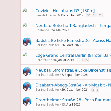
Covivio - Hochhaus D3 [130m]
BeenTrillBerlin
6. Dezember 2017
30
31
32
Neubau Botschaft Bangladesh - Tiergar
F.zuTonne
24. Mai 2022
Badstraße Ecke Pankstraße - Abriss 
BerlinerBauleiter
26. März 2022
Edge Grand Central Berlin & Hotel Ba
BerArcUrb
30. Januar 2016
3
4
5
Neubau Stromstraße Ecke Birkenstra
BerlinerBauleiter
7. September 2025
Elisabeth-Abegg-Straße - Alt-Moabit 
BerlinerBauleiter
29. Dezember 2021
2
3
Drontheimer Straße 28 - Poco Baumar
BerlinerBauleiter
13. April 2026