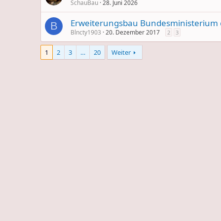
SchauBau
28. Juni 2026
Erweiterungsbau Bundesministerium 
B
Blncty1903
20. Dezember 2017
2
3
1
2
3
…
20
Weiter