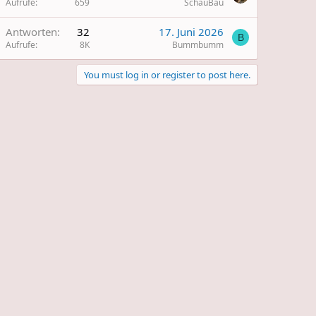
Aufrufe
659
SchauBau
Antworten
32
17. Juni 2026
B
Aufrufe
8K
Bummbumm
You must log in or register to post here.