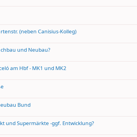
tenstr. (neben Canisius-Kolleg)
Flachbau und Neubau?
rceló am Hbf - MK1 und MK2
ße
- Neubau Bund
kt und Supermärkte -ggf. Entwicklung?