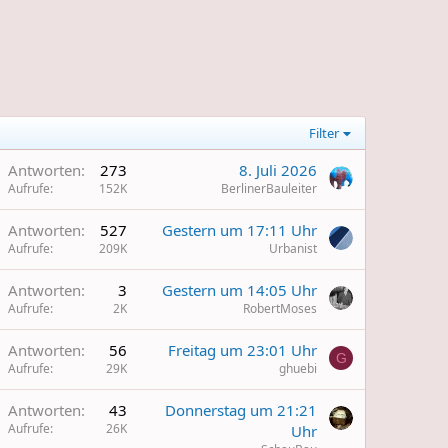
Filter
W
Antworten
273
8. Juli 2026
Aufrufe
152K
BerlinerBauleiter
Antworten
527
Gestern um 17:11 Uhr
Aufrufe
209K
Urbanist
Antworten
3
Gestern um 14:05 Uhr
Aufrufe
2K
RobertMoses
Antworten
56
Freitag um 23:01 Uhr
G
Aufrufe
29K
ghuebi
Antworten
43
Donnerstag um 21:21
Aufrufe
26K
Uhr