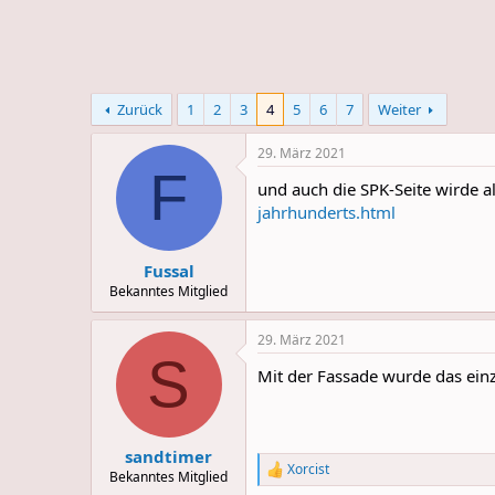
e
u
m
m
a
s
Zurück
1
2
3
4
5
6
7
Weiter
29. März 2021
F
und auch die SPK-Seite wirde al
jahrhunderts.html
Fussal
Bekanntes Mitglied
29. März 2021
S
Mit der Fassade wurde das einz
sandtimer
Xorcist
R
Bekanntes Mitglied
e