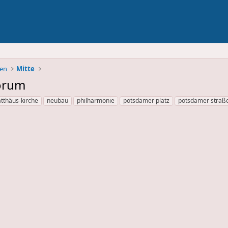
ben
Mitte
orum
tthäus-kirche
neubau
philharmonie
potsdamer platz
potsdamer straß