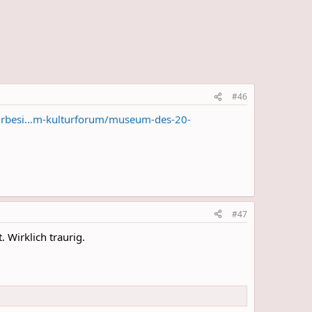
#46
urbesi...m-kulturforum/museum-des-20-
#47
 Wirklich traurig.