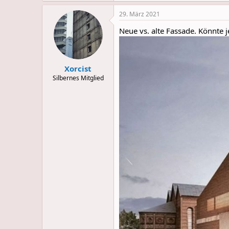
a
29. März 2021
c
t
Neue vs. alte Fassade. Könnte j
i
o
n
s
:
Xorcist
Silbernes Mitglied