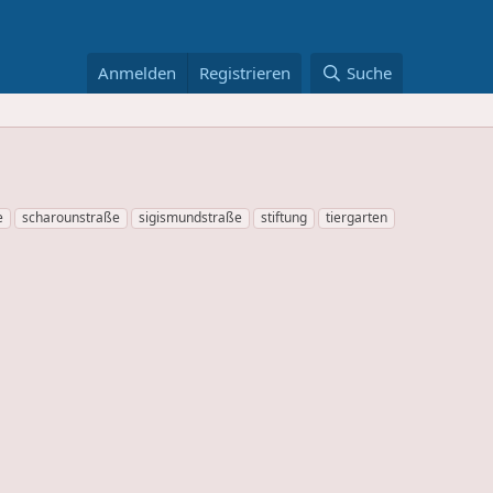
Anmelden
Registrieren
Suche
e
scharounstraße
sigismundstraße
stiftung
tiergarten