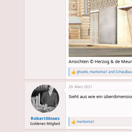
Ansichten © Herzog & de Meu
ghuebi
,
markoma1
and
SchauBau
R
e
a
29. März 2021
c
t
Sieht aus wie ein überdimension
i
o
n
s
:
RobertMoses
markoma1
R
Goldenes Mitglied
e