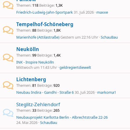
Themen
118
Beiträge
1,3K
Friedrich-Ludwig-Jahn-Sportpark
31. Juli 2026
maxxe
Tempelhof-Schöneberg
Themen
88
Beiträge
1,8K
Marienhöfe (Attilastraße)
Gestern um 22:16 Uhr
SchauBau
Neukölln
Themen
99
Beiträge
1,4K
INK - Inspire Neukölln
Mittwoch um 11:43 Uhr
geldregiertdiewelt
Lichtenberg
Themen
81
Beiträge
920
Neubau Indira - Gandhi - Straße 6
30. Juli 2026
markoma1
Steglitz-Zehlendorf
Themen
33
Beiträge
265
Neubauprojekt Karllotta Berlin - Albrechtstraße 22-26
24. Mai 2026
SchauBau