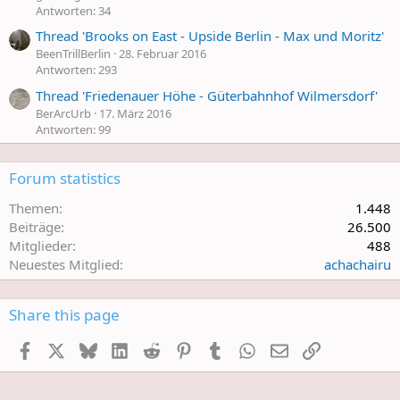
Antworten: 34
Thread 'Brooks on East - Upside Berlin - Max und Moritz'
BeenTrillBerlin
28. Februar 2016
Antworten: 293
Thread 'Friedenauer Höhe - Güterbahnhof Wilmersdorf'
BerArcUrb
17. März 2016
Antworten: 99
Forum statistics
Themen
1.448
Beiträge
26.500
Mitglieder
488
Neuestes Mitglied
achachairu
Share this page
Facebook
X
Bluesky
LinkedIn
Reddit
Pinterest
Tumblr
WhatsApp
E-Mail
Link einfüge