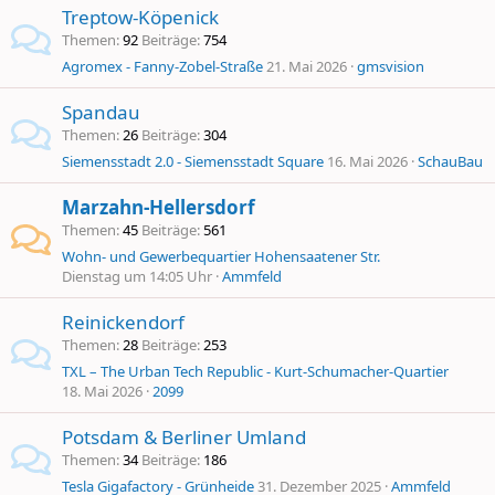
Treptow-Köpenick
Themen
92
Beiträge
754
Agromex - Fanny-Zobel-Straße
21. Mai 2026
gmsvision
Spandau
Themen
26
Beiträge
304
Siemensstadt 2.0 - Siemensstadt Square
16. Mai 2026
SchauBau
Marzahn-Hellersdorf
Themen
45
Beiträge
561
Wohn- und Gewerbequartier Hohensaatener Str.
Dienstag um 14:05 Uhr
Ammfeld
Reinickendorf
Themen
28
Beiträge
253
TXL – The Urban Tech Republic - Kurt-Schumacher-Quartier
18. Mai 2026
2099
Potsdam & Berliner Umland
Themen
34
Beiträge
186
Tesla Gigafactory - Grünheide
31. Dezember 2025
Ammfeld