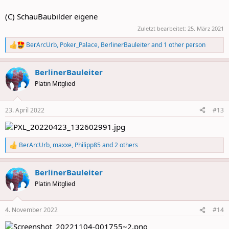
(C) SchauBaubilder eigene
Zuletzt bearbeitet:
25. März 2021
BerArcUrb
,
Poker_Palace
,
BerlinerBauleiter
and 1 other person
R
e
a
BerlinerBauleiter
c
t
Platin Mitglied
i
o
n
23. April 2022
#13
s
:
BerArcUrb
,
maxxe
,
Philipp85
and 2 others
R
e
a
BerlinerBauleiter
c
t
Platin Mitglied
i
o
n
4. November 2022
#14
s
: