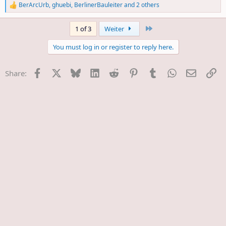
BerArcUrb
,
ghuebi
,
BerlinerBauleiter
and 2 others
R
e
a
Last
1 of 3
Weiter
c
t
You must log in or register to reply here.
i
o
n
Facebook
X
Bluesky
LinkedIn
Reddit
Pinterest
Tumblr
WhatsApp
E-Mail
Li
Share:
s
: