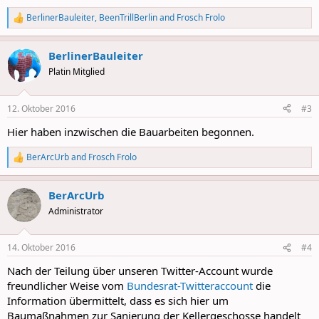
BerlinerBauleiter
,
BeenTrillBerlin
and
Frosch Frolo
R
e
a
BerlinerBauleiter
c
t
Platin Mitglied
i
o
n
12. Oktober 2016
#3
s
:
Hier haben inzwischen die Bauarbeiten begonnen.
BerArcUrb
and
Frosch Frolo
R
e
a
BerArcUrb
c
t
Administrator
i
o
n
14. Oktober 2016
#4
s
:
Nach der Teilung über unseren Twitter-Account wurde
freundlicher Weise vom
Bundesrat-Twitteraccount
die
Information übermittelt, dass es sich hier um
Baumaßnahmen zur Sanierung der Kellergeschosse handelt