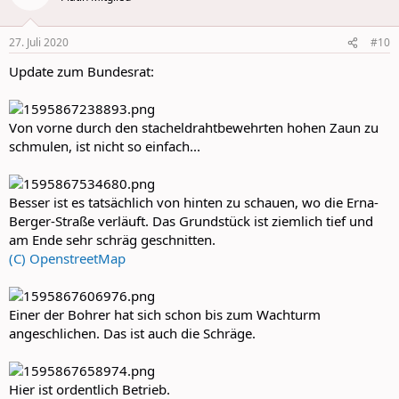
i
o
n
27. Juli 2020
#10
s
:
Update zum Bundesrat:
Von vorne durch den stacheldrahtbewehrten hohen Zaun zu
schmulen, ist nicht so einfach...
Besser ist es tatsächlich von hinten zu schauen, wo die Erna-
Berger-Straße verläuft. Das Grundstück ist ziemlich tief und
am Ende sehr schräg geschnitten.
(C) OpenstreetMap
Einer der Bohrer hat sich schon bis zum Wachturm
angeschlichen. Das ist auch die Schräge.
Hier ist ordentlich Betrieb.