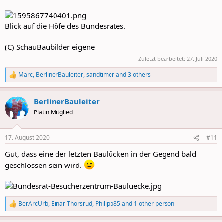
Blick auf die Höfe des Bundesrates.
(C) SchauBaubilder eigene
Zuletzt bearbeitet:
27. Juli 2020
Marc
,
BerlinerBauleiter
,
sandtimer
and 3 others
R
e
a
BerlinerBauleiter
c
t
Platin Mitglied
i
o
n
17. August 2020
#11
s
:
Gut, dass eine der letzten Baulücken in der Gegend bald
geschlossen sein wird.
BerArcUrb
,
Einar Thorsrud
,
Philipp85
and 1 other person
R
e