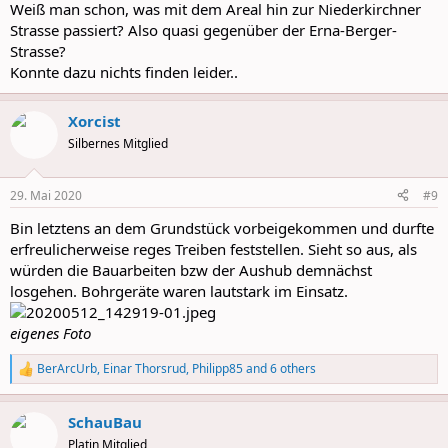
Weiß man schon, was mit dem Areal hin zur Niederkirchner
Strasse passiert? Also quasi gegenüber der Erna-Berger-
Strasse?
Konnte dazu nichts finden leider..
Xorcist
Silbernes Mitglied
29. Mai 2020
#9
Bin letztens an dem Grundstück vorbeigekommen und durfte
erfreulicherweise reges Treiben feststellen. Sieht so aus, als
würden die Bauarbeiten bzw der Aushub demnächst
losgehen. Bohrgeräte waren lautstark im Einsatz.
eigenes Foto
BerArcUrb
,
Einar Thorsrud
,
Philipp85
and 6 others
R
e
a
SchauBau
c
t
Platin Mitglied