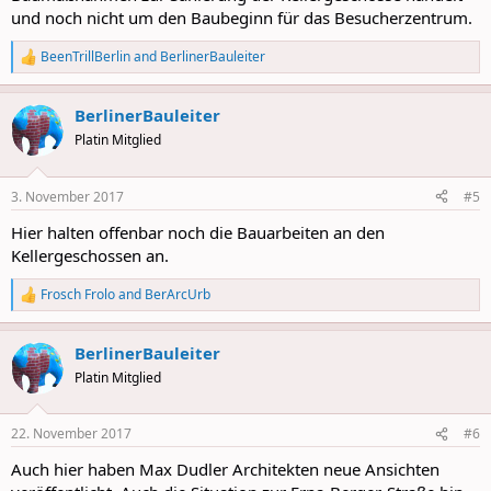
und noch nicht um den Baubeginn für das Besucherzentrum.
BeenTrillBerlin
and
BerlinerBauleiter
R
e
a
BerlinerBauleiter
c
t
Platin Mitglied
i
o
n
3. November 2017
#5
s
:
Hier halten offenbar noch die Bauarbeiten an den
Kellergeschossen an.
Frosch Frolo
and
BerArcUrb
R
e
a
BerlinerBauleiter
c
t
Platin Mitglied
i
o
n
22. November 2017
#6
s
:
Auch hier haben Max Dudler Architekten neue Ansichten