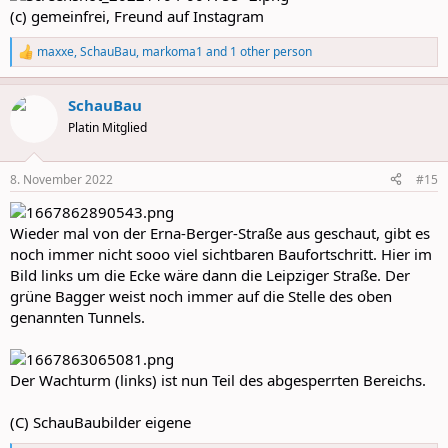
(c) gemeinfrei, Freund auf Instagram
maxxe
,
SchauBau
,
markoma1
and 1 other person
R
e
a
SchauBau
c
t
Platin Mitglied
i
o
n
8. November 2022
#15
s
:
Wieder mal von der Erna-Berger-Straße aus geschaut, gibt es
noch immer nicht sooo viel sichtbaren Baufortschritt. Hier im
Bild links um die Ecke wäre dann die Leipziger Straße. Der
grüne Bagger weist noch immer auf die Stelle des oben
genannten Tunnels.
Der Wachturm (links) ist nun Teil des abgesperrten Bereichs.
(C) SchauBaubilder eigene