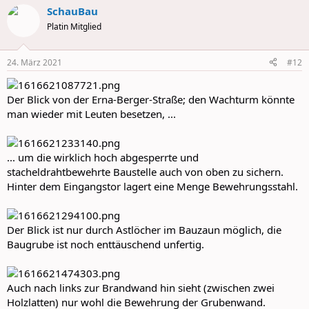
a
SchauBau
c
t
Platin Mitglied
i
o
n
24. März 2021
#12
s
:
Der Blick von der Erna-Berger-Straße; den Wachturm könnte
man wieder mit Leuten besetzen, ...
... um die wirklich hoch abgesperrte und
stacheldrahtbewehrte Baustelle auch von oben zu sichern.
Hinter dem Eingangstor lagert eine Menge Bewehrungsstahl.
Der Blick ist nur durch Astlöcher im Bauzaun möglich, die
Baugrube ist noch enttäuschend unfertig.
Auch nach links zur Brandwand hin sieht (zwischen zwei
Holzlatten) nur wohl die Bewehrung der Grubenwand.