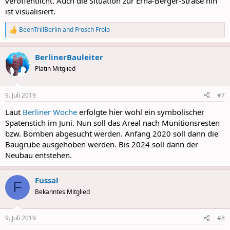
veröffentlicht. Auch die Situation zur Erna-Berger-Straße hin
ist visualisiert.
BeenTrillBerlin
and
Frosch Frolo
R
e
a
BerlinerBauleiter
c
t
Platin Mitglied
i
o
n
9. Juli 2019
#7
s
:
Laut
Berliner Woche
erfolgte hier wohl ein symbolischer
Spatenstich im Juni. Nun soll das Areal nach Munitionsresten
bzw. Bomben abgesucht werden. Anfang 2020 soll dann die
Baugrube ausgehoben werden. Bis 2024 soll dann der
Neubau entstehen.
Fussal
F
Bekanntes Mitglied
9. Juli 2019
#8