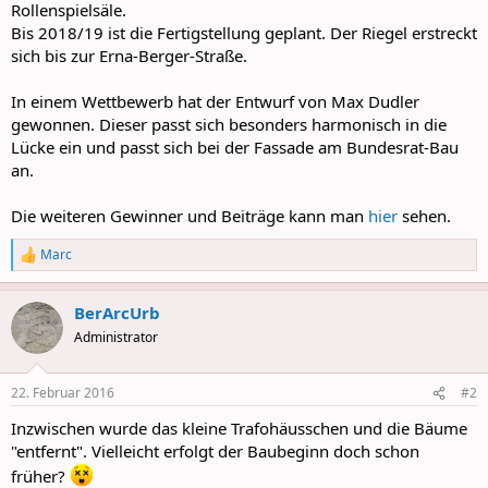
Rollenspielsäle.
Bis 2018/19 ist die Fertigstellung geplant. Der Riegel erstreckt
sich bis zur Erna-Berger-Straße.
In einem Wettbewerb hat der Entwurf von Max Dudler
gewonnen. Dieser passt sich besonders harmonisch in die
Lücke ein und passt sich bei der Fassade am Bundesrat-Bau
an.
Die weiteren Gewinner und Beiträge kann man
hier
sehen.
Marc
R
e
a
BerArcUrb
c
t
Administrator
i
o
n
22. Februar 2016
#2
s
:
Inzwischen wurde das kleine Trafohäusschen und die Bäume
"entfernt". Vielleicht erfolgt der Baubeginn doch schon
früher?