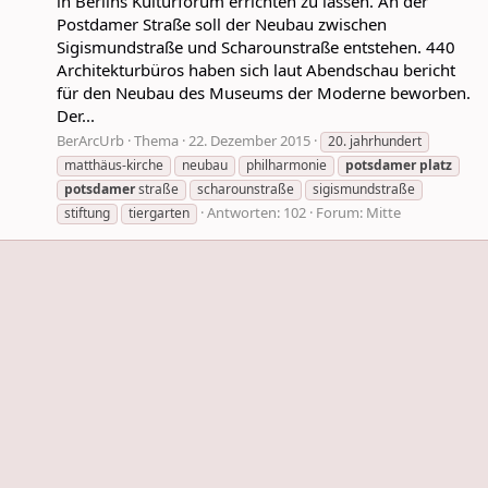
in Berlins Kulturforum errichten zu lassen. An der
Postdamer Straße soll der Neubau zwischen
Sigismundstraße und Scharounstraße entstehen. 440
Architekturbüros haben sich laut Abendschau bericht
für den Neubau des Museums der Moderne beworben.
Der...
BerArcUrb
Thema
22. Dezember 2015
20. jahrhundert
matthäus-kirche
neubau
philharmonie
potsdamer
platz
potsdamer
straße
scharounstraße
sigismundstraße
Antworten: 102
Forum:
Mitte
stiftung
tiergarten