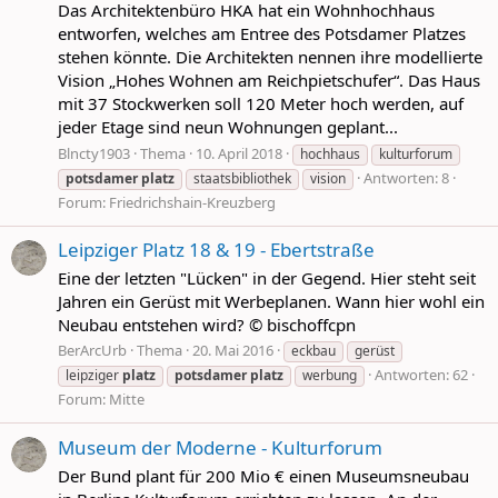
Das Architektenbüro HKA hat ein Wohnhochhaus
entworfen, welches am Entree des Potsdamer Platzes
stehen könnte. Die Architekten nennen ihre modellierte
Vision „Hohes Wohnen am Reichpietschufer“. Das Haus
mit 37 Stockwerken soll 120 Meter hoch werden, auf
jeder Etage sind neun Wohnungen geplant...
Blncty1903
Thema
10. April 2018
hochhaus
kulturforum
Antworten: 8
potsdamer
platz
staatsbibliothek
vision
Forum:
Friedrichshain-Kreuzberg
Leipziger Platz 18 & 19 - Ebertstraße
Eine der letzten "Lücken" in der Gegend. Hier steht seit
Jahren ein Gerüst mit Werbeplanen. Wann hier wohl ein
Neubau entstehen wird? © bischoffcpn
BerArcUrb
Thema
20. Mai 2016
eckbau
gerüst
Antworten: 62
leipziger
platz
potsdamer
platz
werbung
Forum:
Mitte
Museum der Moderne - Kulturforum
Der Bund plant für 200 Mio € einen Museumsneubau