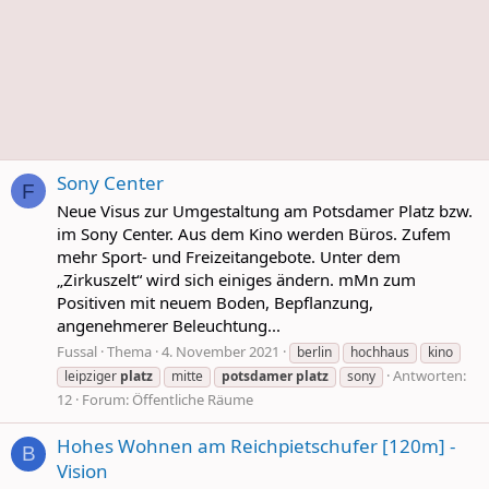
Sony Center
F
Neue Visus zur Umgestaltung am Potsdamer Platz bzw.
im Sony Center. Aus dem Kino werden Büros. Zufem
mehr Sport- und Freizeitangebote. Unter dem
„Zirkuszelt“ wird sich einiges ändern. mMn zum
Positiven mit neuem Boden, Bepflanzung,
angenehmerer Beleuchtung...
Fussal
Thema
4. November 2021
berlin
hochhaus
kino
Antworten:
leipziger
platz
mitte
potsdamer
platz
sony
12
Forum:
Öffentliche Räume
Hohes Wohnen am Reichpietschufer [120m] -
B
Vision