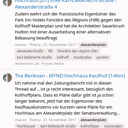
Hochhaus [D1] Ecke Karl-Liebknecht-Straße -
Alexanderstraße 4
Zudem wehrt sich der französische Eigentümer des
Park Inn Hotels Foncière des Régions (FdR) gegen den
Kollhoff Masterplan und hat die Architekten Sauerbruch
Hutton mit einer Ausarbeitung einer alternativen
Bebauung beauftragt.
maxxe
Thema
21. November 2017
alexanderplatz
alexanderstraße
fdr
foncière des régions (fdr)
karl-liebknecht-straße
kollhoff
masterplan
parkinn
Antworten: 24
Forum:
Mitte
The Berlinian - MYND Hochhaus Kaufhof [146m]
Ich nehme mal den Zeitungsbericht mit in diesen
Thread auf .. ist ja recht interessant, bezüglich des
Kollhoffplans. Dass es Pläne dafür gibt ist ja schon
länger bekannt, jetzt hat der Eigentümer des
Kaufhauskonzerns vor kurzem seine Pläne für ein
Hochhaus am Alexanderplatz der Senatsverwaltung...
maxxe
Thema
21. November 2017
alexanderplatz
hochhäuser
karl-liebknecht-straße
kollhoffplan
masterplan