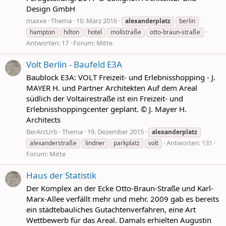
Design GmbH
maxxe
Thema
10. März 2016
alexanderplatz
berlin
hampton
hilton
hotel
mollstraße
otto-braun-straße
Antworten: 17
Forum:
Mitte
Volt Berlin - Baufeld E3A
Baublock E3A: VOLT Freizeit- und Erlebnisshopping - J.
MAYER H. und Partner Architekten Auf dem Areal
südlich der Voltairestraße ist ein Freizeit- und
Erlebnisshoppingcenter geplant. © J. Mayer H.
Architects
BerArcUrb
Thema
19. Dezember 2015
alexanderplatz
Antworten: 131
alexanderstraße
lindner
parkplatz
volt
Forum:
Mitte
Haus der Statistik
Der Komplex an der Ecke Otto-Braun-Straße und Karl-
Marx-Allee verfällt mehr und mehr. 2009 gab es bereits
ein städtebauliches Gutachtenverfahren, eine Art
Wettbewerb für das Areal. Damals erhielten Augustin