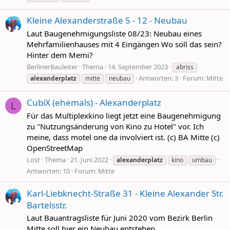
Kleine Alexanderstraße 5 - 12 - Neubau
Laut Baugenehmigungsliste 08/23: Neubau eines
Mehrfamilienhauses mit 4 Eingängen Wo soll das sein?
Hinter dem Memi?
BerlinerBauleiter
Thema
14. September 2023
abriss
Antworten: 3
Forum:
Mitte
alexanderplatz
mitte
neubau
CubiX (ehemals) - Alexanderplatz
L
Für das Multiplexkino liegt jetzt eine Baugenehmigung
zu "Nutzungsänderung von Kino zu Hotel" vor. Ich
meine, dass motel one da involviert ist. (c) BA Mitte (c)
OpenStreetMap
Lost
Thema
21. Juni 2022
alexanderplatz
kino
umbau
Antworten: 10
Forum:
Mitte
Karl-Liebknecht-Straße 31 - Kleine Alexander Str.
Bartelsstr.
Laut Bauantragsliste für Juni 2020 vom Bezirk Berlin
Mitte soll hier ein Neubau entstehen.