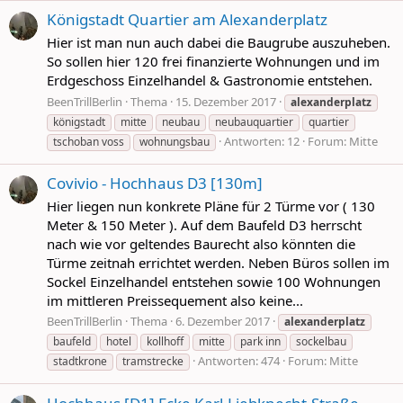
Königstadt Quartier am Alexanderplatz
Hier ist man nun auch dabei die Baugrube auszuheben.
So sollen hier 120 frei finanzierte Wohnungen und im
Erdgeschoss Einzelhandel & Gastronomie entstehen.
BeenTrillBerlin
Thema
15. Dezember 2017
alexanderplatz
königstadt
mitte
neubau
neubauquartier
quartier
Antworten: 12
Forum:
Mitte
tschoban voss
wohnungsbau
Covivio - Hochhaus D3 [130m]
Hier liegen nun konkrete Pläne für 2 Türme vor ( 130
Meter & 150 Meter ). Auf dem Baufeld D3 herrscht
nach wie vor geltendes Baurecht also könnten die
Türme zeitnah errichtet werden. Neben Büros sollen im
Sockel Einzelhandel entstehen sowie 100 Wohnungen
im mittleren Preissequement also keine...
BeenTrillBerlin
Thema
6. Dezember 2017
alexanderplatz
baufeld
hotel
kollhoff
mitte
park inn
sockelbau
Antworten: 474
Forum:
Mitte
stadtkrone
tramstrecke