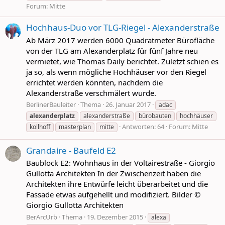
Forum:
Mitte
Hochhaus-Duo vor TLG-Riegel - Alexanderstraße
Ab März 2017 werden 6000 Quadratmeter Bürofläche
von der TLG am Alexanderplatz für fünf Jahre neu
vermietet, wie Thomas Daily berichtet. Zuletzt schien es
ja so, als wenn mögliche Hochhäuser vor den Riegel
errichtet werden könnten, nachdem die
Alexanderstraße verschmälert wurde.
BerlinerBauleiter
Thema
26. Januar 2017
adac
alexanderplatz
alexanderstraße
bürobauten
hochhäuser
Antworten: 64
Forum:
Mitte
kollhoff
masterplan
mitte
Grandaire - Baufeld E2
Baublock E2: Wohnhaus in der Voltairestraße - Giorgio
Gullotta Architekten In der Zwischenzeit haben die
Architekten ihre Entwürfe leicht überarbeitet und die
Fassade etwas aufgehellt und modifiziert. Bilder ©
Giorgio Gullotta Architekten
BerArcUrb
Thema
19. Dezember 2015
alexa