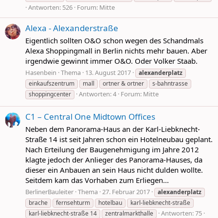
Antworten: 526
Forum:
Mitte
Alexa - Alexanderstraße
Eigentlich sollten O&O schon wegen des Schandmals
Alexa Shoppingmall in Berlin nichts mehr bauen. Aber
irgendwie gewinnt immer O&O. Oder Volker Staab.
Hasenbein
Thema
13. August 2017
alexanderplatz
einkaufszentrum
mall
ortner & ortner
s-bahntrasse
Antworten: 4
Forum:
Mitte
shoppingcenter
C1 – Central One Midtown Offices
Neben dem Panorama-Haus an der Karl-Liebknecht-
Straße 14 ist seit Jahren schon ein Hotelneubau geplant.
Nach Erteilung der Baugenehmigung im Jahre 2012
klagte jedoch der Anlieger des Panorama-Hauses, da
dieser ein Anbauen an sein Haus nicht dulden wollte.
Seitdem kam das Vorhaben zum Erliegen...
BerlinerBauleiter
Thema
27. Februar 2017
alexanderplatz
brache
fernsehturm
hotelbau
karl-liebknecht-straße
Antworten: 75
karl-liebknecht-straße 14
zentralmarkthalle