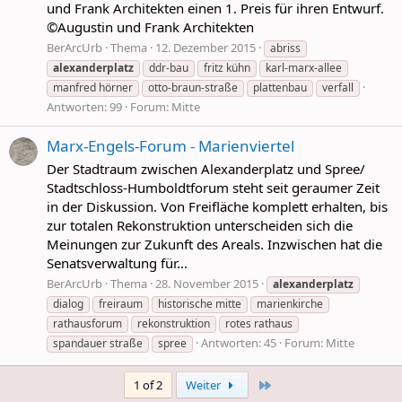
und Frank Architekten einen 1. Preis für ihren Entwurf.
©Augustin und Frank Architekten
BerArcUrb
Thema
12. Dezember 2015
abriss
alexanderplatz
ddr-bau
fritz kühn
karl-marx-allee
manfred hörner
otto-braun-straße
plattenbau
verfall
Antworten: 99
Forum:
Mitte
Marx-Engels-Forum - Marienviertel
Der Stadtraum zwischen Alexanderplatz und Spree/
Stadtschloss-Humboldtforum steht seit geraumer Zeit
in der Diskussion. Von Freifläche komplett erhalten, bis
zur totalen Rekonstruktion unterscheiden sich die
Meinungen zur Zukunft des Areals. Inzwischen hat die
Senatsverwaltung für...
BerArcUrb
Thema
28. November 2015
alexanderplatz
dialog
freiraum
historische mitte
marienkirche
rathausforum
rekonstruktion
rotes rathaus
Antworten: 45
Forum:
Mitte
spandauer straße
spree
Last
1 of 2
Weiter