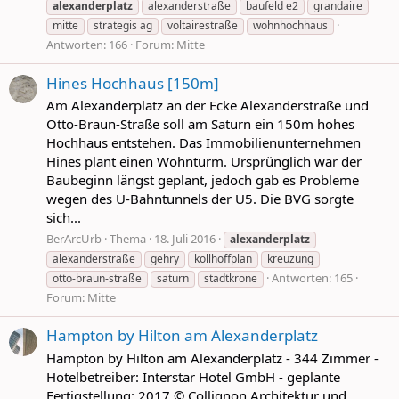
alexanderplatz
alexanderstraße
baufeld e2
grandaire
mitte
strategis ag
voltairestraße
wohnhochhaus
Antworten: 166
Forum:
Mitte
Hines Hochhaus [150m]
Am Alexanderplatz an der Ecke Alexanderstraße und
Otto-Braun-Straße soll am Saturn ein 150m hohes
Hochhaus entstehen. Das Immobilienunternehmen
Hines plant einen Wohnturm. Ursprünglich war der
Baubeginn längst geplant, jedoch gab es Probleme
wegen des U-Bahntunnels der U5. Die BVG sorgte
sich...
BerArcUrb
Thema
18. Juli 2016
alexanderplatz
alexanderstraße
gehry
kollhoffplan
kreuzung
Antworten: 165
otto-braun-straße
saturn
stadtkrone
Forum:
Mitte
Hampton by Hilton am Alexanderplatz
Hampton by Hilton am Alexanderplatz - 344 Zimmer -
Hotelbetreiber: Interstar Hotel GmbH - geplante
Fertigstellung: 2017 © Collignon Architektur und