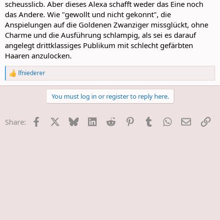
scheusslicb. Aber dieses Alexa schafft weder das Eine noch
das Andere. Wie "gewollt und nicht gekonnt", die
Anspielungen auf die Goldenen Zwanziger missglückt, ohne
Charme und die Ausführung schlampig, als sei es darauf
angelegt drittklassiges Publikum mit schlecht gefärbten
Haaren anzulocken.
lfniederer
R
e
a
You must log in or register to reply here.
c
t
i
Facebook
X
Bluesky
LinkedIn
Reddit
Pinterest
Tumblr
WhatsApp
E-Mail
Li
Share:
o
n
s
: