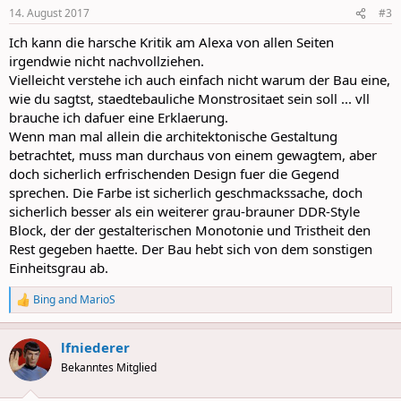
n
14. August 2017
#3
s
:
Ich kann die harsche Kritik am Alexa von allen Seiten
irgendwie nicht nachvollziehen.
Vielleicht verstehe ich auch einfach nicht warum der Bau eine,
wie du sagtst, staedtebauliche Monstrositaet sein soll ... vll
brauche ich dafuer eine Erklaerung.
Wenn man mal allein die architektonische Gestaltung
betrachtet, muss man durchaus von einem gewagtem, aber
doch sicherlich erfrischenden Design fuer die Gegend
sprechen. Die Farbe ist sicherlich geschmackssache, doch
sicherlich besser als ein weiterer grau-brauner DDR-Style
Block, der der gestalterischen Monotonie und Tristheit den
Rest gegeben haette. Der Bau hebt sich von dem sonstigen
Einheitsgrau ab.
Bing
and
MarioS
R
e
a
lfniederer
c
t
Bekanntes Mitglied
i
o