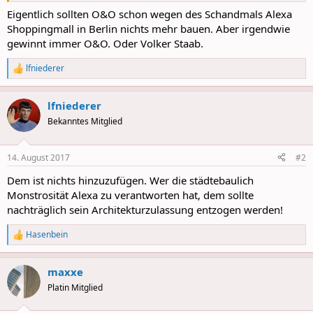
Eigentlich sollten O&O schon wegen des Schandmals Alexa
Shoppingmall in Berlin nichts mehr bauen. Aber irgendwie
gewinnt immer O&O. Oder Volker Staab.
lfniederer
R
e
a
lfniederer
c
t
Bekanntes Mitglied
i
o
n
14. August 2017
#2
s
:
Dem ist nichts hinzuzufügen. Wer die städtebaulich
Monstrosität Alexa zu verantworten hat, dem sollte
nachträglich sein Architekturzulassung entzogen werden!
Hasenbein
R
e
a
maxxe
c
t
Platin Mitglied
i
o