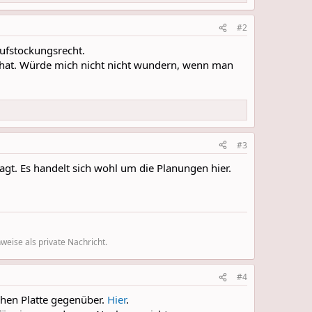
#2
 Aufstockungsrecht.
n hat. Würde mich nicht nicht wundern, wenn man
#3
agt. Es handelt sich wohl um die Planungen hier.
eise als private Nachricht.
#4
chen Platte gegenüber.
Hier
.