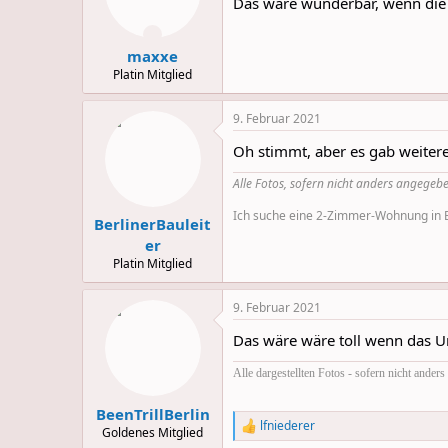
Das wäre wunderbar, wenn die P
maxxe
Platin Mitglied
9. Februar 2021
Oh stimmt, aber es gab weiter
Alle Fotos, sofern nicht anders angegebe
Ich suche eine 2-Zimmer-Wohnung in Be
BerlinerBauleit
er
Platin Mitglied
9. Februar 2021
Das wäre wäre toll wenn das U
Alle dargestellten Fotos - sofern nicht ande
BeenTrillBerlin
lfniederer
R
Goldenes Mitglied
e