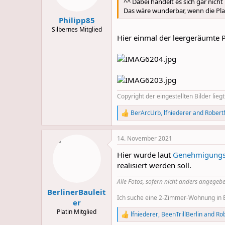
n
^^ Dabei handelt es sich gar nich
s
Das wäre wunderbar, wenn die Pla
:
Philipp85
Silbernes Mitglied
Hier einmal der leergeräumte P
Copyright der eingestellten Bilder liegt
BerArcUrb
,
lfniederer
and
Rober
R
e
a
14. November 2021
c
t
Hier wurde laut
Genehmigungsli
i
o
realisiert werden soll.
n
s
Alle Fotos, sofern nicht anders angegebe
:
BerlinerBauleit
Ich suche eine 2-Zimmer-Wohnung in Be
er
Platin Mitglied
lfniederer
,
BeenTrillBerlin
and
Ro
R