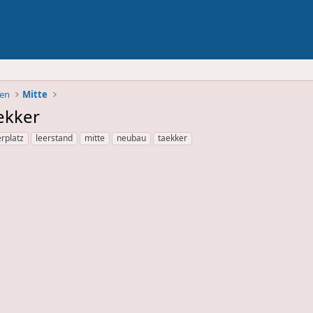
ben
Mitte
ekker
rplatz
leerstand
mitte
neubau
taekker