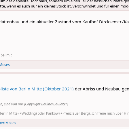
t um das geplante Hochhaus, sondern um einen Teil der hässlichen Platte g
tte, wenn es auch nur ein kleines Stück ist, verschwindet und für einen m
lattenbau und ein aktueller Zustand vom Kaufhof Dircksenstr./Kar
 bei mir.
tMoses
ste von Berlin Mitte (Oktober 2021)
der Abriss und Neubau gen
n, sind von mir (Copyright BerlinerBauleiter)
rlin Mitte (+Wedding) oder Pankow (+Prenzlauer Berg). Ich freue mich über Hinw
bertMoses