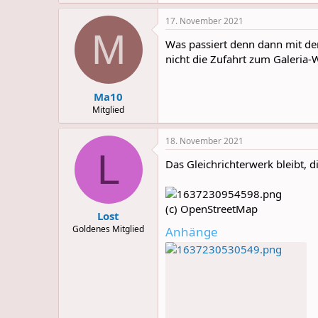
e
a
17. November 2021
c
M
t
Was passiert denn dann mit dem
i
o
nicht die Zufahrt zum Galeria
n
s
:
Ma10
Mitglied
18. November 2021
L
Das Gleichrichterwerk bleibt, d
(c) OpenStreetMap
Lost
Goldenes Mitglied
Anhänge