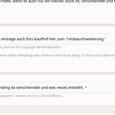
latte, wenn es auch nur ein kleines Stück ist, verschwindet un
e Anträge auch fürs Kaufhof hier zum "Umbau/Erweiterung."
n, sind von mir (Copyright BerlinerBauleiter)
rlin Mitte (+Wedding) oder Pankow (+Prenzlauer Berg). Ich freue mich über Hinw
nding da verschwindet und was neues entsteht. ^
rs angegeben - stammen von mir ( © BeenTrillBerlin )