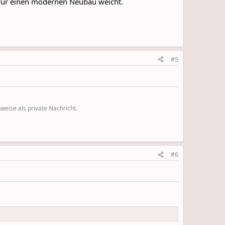
d für einen modernen Neubau weicht.
#5
eise als private Nachricht.
#6