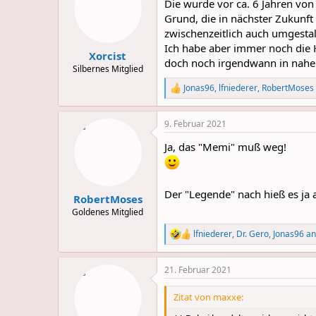
Die wurde vor ca. 6 Jahren von
i
o
Grund, die in nächster Zukunft 
n
zwischenzeitlich auch umgestalt
s
Ich habe aber immer noch die 
:
Xorcist
doch noch irgendwann in naher
Silbernes Mitglied
Jonas96
,
lfniederer
,
RobertMoses
R
e
a
9. Februar 2021
c
t
Ja, das "Memi" muß weg!
i
o
n
s
Der "Legende" nach hieß es ja
:
RobertMoses
Goldenes Mitglied
lfniederer
,
Dr. Gero
,
Jonas96
an
R
e
a
21. Februar 2021
c
t
i
Zitat von maxxe:
o