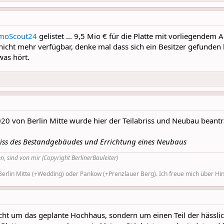
moScout24
gelistet ... 9,5 Mio € für die Platte mit vorliegendem
 nicht mehr verfügbar, denke mal dass sich ein Besitzer gefunde
was hört.
20 von Berlin Mitte wurde hier der Teilabriss und Neubau beantr
briss des Bestandgebäudes und Errichtung eines Neubaus
n, sind von mir (Copyright BerlinerBauleiter)
rlin Mitte (+Wedding) oder Pankow (+Prenzlauer Berg). Ich freue mich über Hinw
icht um das geplante Hochhaus, sondern um einen Teil der hässli