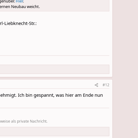
egenüber.
Hier
.
odernen Neubau weicht.
l-Liebknecht-Str.:
#12
ehmigt. Ich bin gespannt, was hier am Ende nun
eise als private Nachricht.