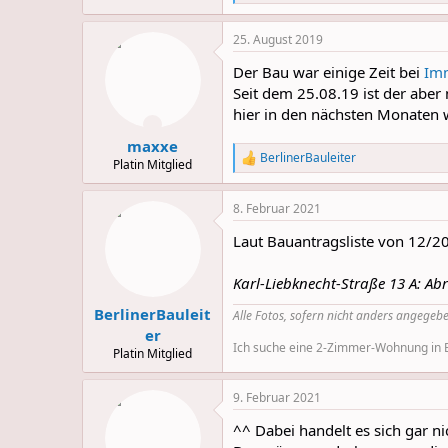
e
a
25. August 2019
c
t
Der Bau war einige Zeit bei
Im
i
o
Seit dem 25.08.19 ist der aber
n
hier in den nächsten Monaten 
s
:
maxxe
BerlinerBauleiter
R
Platin Mitglied
e
a
8. Februar 2021
c
t
Laut Bauantragsliste von 12/20
i
o
n
Karl-Liebknecht-Straße 13 A: A
s
:
BerlinerBauleit
Alle Fotos, sofern nicht anders angegebe
er
Ich suche eine 2-Zimmer-Wohnung in Be
Platin Mitglied
9. Februar 2021
^^ Dabei handelt es sich gar n