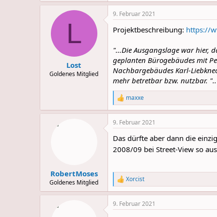
a
9. Februar 2021
c
L
t
Projektbeschreibung:
https://
i
o
n
"...Die Ausgangslage war hier, 
s
geplanten Bürogebäudes mit Pen
:
Lost
Nachbargebäudes Karl-Liebknecht
Goldenes Mitglied
mehr betretbar bzw. nutzbar. "..
maxxe
R
e
a
9. Februar 2021
c
t
Das dürfte aber dann die einzi
i
o
2008/09 bei Street-View so aus
n
s
:
RobertMoses
Xorcist
R
Goldenes Mitglied
e
a
9. Februar 2021
c
t