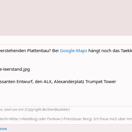
leerstehenden Plattenbau? Bei
Google-Maps
hängt noch das Taekke
essanten Entwurf, den ALX, Alexanderplatz Trumpet Tower
n, sind von mir (Copyright BerlinerBauleiter)
rlin Mitte (+Wedding) oder Pankow (+Prenzlauer Berg). Ich freue mich über Hinw
axxe