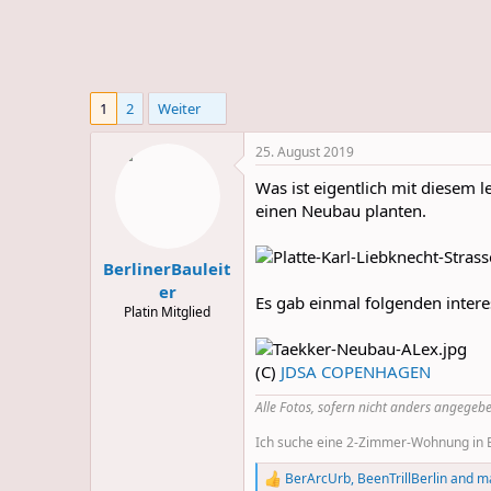
e
u
m
m
a
s
1
2
Weiter
25. August 2019
Was ist eigentlich mit diesem 
einen Neubau planten.
BerlinerBauleit
er
Es gab einmal folgenden inter
Platin Mitglied
(C)
JDSA COPENHAGEN
Alle Fotos, sofern nicht anders angegebe
Ich suche eine 2-Zimmer-Wohnung in Be
BerArcUrb
,
BeenTrillBerlin
and
m
R