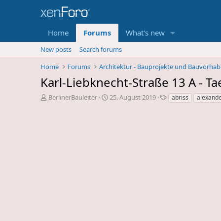
Home
Forums
What's new
New posts
Search forums
Home
Forums
Architektur - Bauprojekte und Bauvorha
Karl-Liebknecht-Straße 13 A - Ta
E
E
S
BerlinerBauleiter
25. August 2019
abriss
alexande
r
r
c
s
s
h
t
t
l
e
e
a
l
l
g
l
l
w
e
u
o
r
n
r
d
g
t
e
s
e
s
d
T
a
h
t