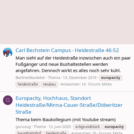
Carl Bechstein Campus - Heidestraße 46-52
Man sieht auf der Heidestraße inzwischen auch ein paar
Fußgänger und neue Bushaltestellen werden
angefahren. Dennoch wirkt es alles noch sehr kühl.
BerlinerBauleiter
Thema
13. Dezember 2019
europacity
Antworten: 14
Forum:
Mitte
heidestraße
neubau
Europacity, Hochhaus, Standort
G
Heidestraße/Minna-Cauer-Straße/Döberitzer
Straße
Thema beim Baukollegium (mit Youtube stream)
guruzug
Thema
12. Juni 2020
eckgrundstück
europacity
Antworten: 26
Forum:
Mitte
hauptbahnhof
heidestraße