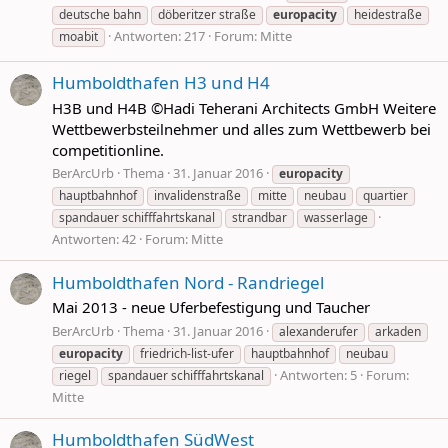
deutsche bahn
döberitzer straße
europacity
heidestraße
Antworten: 217
Forum:
Mitte
moabit
Humboldthafen H3 und H4
H3B und H4B ©Hadi Teherani Architects GmbH Weitere
Wettbewerbsteilnehmer und alles zum Wettbewerb bei
competitionline.
BerArcUrb
Thema
31. Januar 2016
europacity
hauptbahnhof
invalidenstraße
mitte
neubau
quartier
spandauer schifffahrtskanal
strandbar
wasserlage
Antworten: 42
Forum:
Mitte
Humboldthafen Nord - Randriegel
Mai 2013 - neue Uferbefestigung und Taucher
BerArcUrb
Thema
31. Januar 2016
alexanderufer
arkaden
europacity
friedrich-list-ufer
hauptbahnhof
neubau
Antworten: 5
Forum:
riegel
spandauer schifffahrtskanal
Mitte
Humboldthafen SüdWest