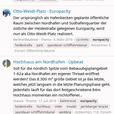
Otto-Weidt-Platz - Europacity
Der ursprünglich als Hafenbecken geplante öffentliche
Raum zwischen Nordhafen und Südhafenquartier der
östliche der Heidestraße gelegenen Europacity, wird
nun als Otto-Weidt-Platz realisiert.
BerlinerBauleiter
Thema
9. März 2019
ca immo
europacity
Antworten: 5
heidestraße
park
spandauer schifffahrtskanal
Forum:
Öffentliche Räume
Hochhaus am Nordhafen - Upbeat
Soll für die nördlich Spitze vom Bebauubgsplangebiet
1-62a aka Nordhafen ein eigener Thread eröffnet
werden? Das 8.300 m² große Gebiet ist ja das letzte,
welches jetzt langsam in die letzte Planungsphase geht.
Jedenfalls läuft für das dort festgeschriebene 84m
Hochhaus momentan ein nichtoffener...
maxxe
Thema
17. Juli 2018
bahntrasse
europacity
heidestraße
hochhaus
mitte
moabit
perleberger brücke
Antworten: 114
Forum:
spandauer schifffahrtskanal
wedding