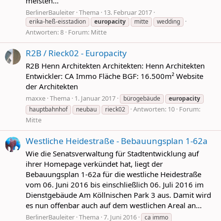
meisten...
BerlinerBauleiter
Thema
13. Februar 2017
erika-heß-eisstadion
europacity
mitte
wedding
Antworten: 8
Forum:
Mitte
R2B / Rieck02 - Europacity
R2B Henn Architekten Architekten: Henn Architekten
Entwickler: CA Immo Fläche BGF: 16.500m² Website
der Architekten
maxxe
Thema
1. Januar 2017
bürogebäude
europacity
Antworten: 10
Forum:
hauptbahnhof
neubau
rieck02
Mitte
Westliche Heidestraße - Bebauungsplan 1-62a
Wie die Senatsverwaltung für Stadtentwicklung auf
ihrer Homepage verkündet hat, liegt der
Bebauungsplan 1-62a für die westliche Heidestraße
vom 06. Juni 2016 bis einschließlich 06. Juli 2016 im
Dienstgebäude Am Köllnischen Park 3 aus. Damit wird
es nun offenbar auch auf dem westlichen Areal an...
BerlinerBauleiter
Thema
7. Juni 2016
ca immo