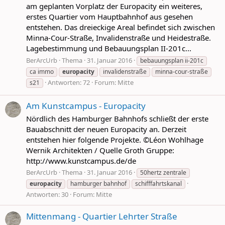
am geplanten Vorplatz der Europacity ein weiteres,
erstes Quartier vom Hauptbahnhof aus gesehen
entstehen. Das dreieckige Areal befindet sich zwischen
Minna-Cour-Straße, Invalidenstraße und Heidestraße.
Lagebestimmung und Bebauungsplan II-201c...
BerArcUrb
Thema
31. Januar 2016
bebauungsplan ii-201c
ca immo
europacity
invalidenstraße
minna-cour-straße
Antworten: 72
Forum:
Mitte
s21
Am Kunstcampus - Europacity
Nördlich des Hamburger Bahnhofs schließt der erste
Bauabschnitt der neuen Europacity an. Derzeit
entstehen hier folgende Projekte. ©Léon Wohlhage
Wernik Architekten / Quelle Groth Gruppe:
http://www.kunstcampus.de/de
BerArcUrb
Thema
31. Januar 2016
50hertz zentrale
europacity
hamburger bahnhof
schifffahrtskanal
Antworten: 30
Forum:
Mitte
Mittenmang - Quartier Lehrter Straße