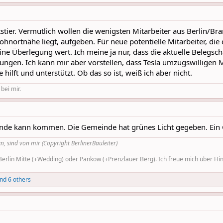
tier. Vermutlich wollen die wenigsten Mitarbeiter aus Berlin/Br
Wohnortnähe liegt, aufgeben. Für neue potentielle Mitarbeiter, d
 eine Überlegung wert. Ich meine ja nur, dass die aktuelle Belegsc
en. Ich kann mir aber vorstellen, dass Tesla umzugswilligen Mit
hilft und unterstützt. Ob das so ist, weiß ich aber nicht.
 bei mir.
ände kann kommen. Die Gemeinde hat grünes Licht gegeben. Ein G
n, sind von mir (Copyright BerlinerBauleiter)
rlin Mitte (+Wedding) oder Pankow (+Prenzlauer Berg). Ich freue mich über Hinw
nd 6 others