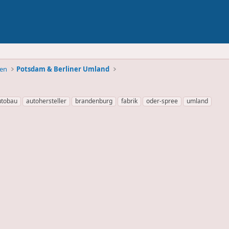
ben
Potsdam & Berliner Umland
utobau
autohersteller
brandenburg
fabrik
oder-spree
umland