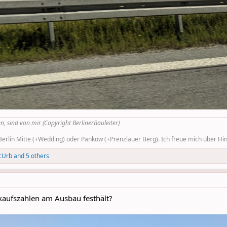
n, sind von mir (Copyright BerlinerBauleiter)
rlin Mitte (+Wedding) oder Pankow (+Prenzlauer Berg). Ich freue mich über Hinw
cUrb
and 5 others
kaufszahlen am Ausbau festhält?