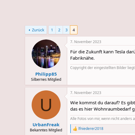
e
u
m
m
a
s
Zurück
1
2
3
4
7. November 2023
Für die Zukunft kann Tesla dar
Fabriknähe.
Copyright der eingestellten Bilder liegt
Philipp85
Silbernes Mitglied
7. November 2023
U
Wie kommst du darauf? Es gibt
das es hier Wohnraumbedarf gibt
Alle Fotos von mir, wenn nicht anders
UrbanFreak
lfniederer2018
Bekanntes Mitglied
R