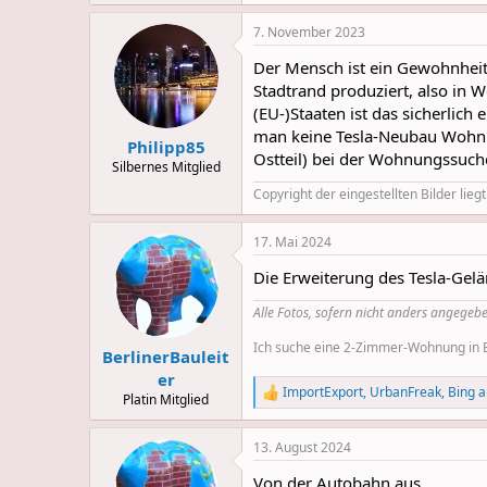
e
a
7. November 2023
c
t
Der Mensch ist ein Gewohnheits
i
o
Stadtrand produziert, also in 
n
(EU-)Staaten ist das sicherlich
s
man keine Tesla-Neubau Wohnung
:
Philipp85
Ostteil) bei der Wohnungssuche 
Silbernes Mitglied
Copyright der eingestellten Bilder liegt
17. Mai 2024
Die Erweiterung des Tesla-Gel
Alle Fotos, sofern nicht anders angegebe
Ich suche eine 2-Zimmer-Wohnung in Be
BerlinerBauleit
er
ImportExport
,
UrbanFreak
,
Bing
a
R
Platin Mitglied
e
a
13. August 2024
c
t
Von der Autobahn aus...
i