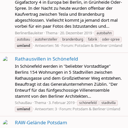
Gigafactory 4 in Europa bei Berlin, in Grünheide Oder-
Spree. In der Nacht zu heute wurden offenbar der
Kaufvertrag zwischen Tesla und Brandenburg
abgeschlossen. Vielleicht kommt ja jemand dort mal
vorbei für ein paar Fotos des Istzustandes und...
BerlinerBauleiter
Thema
20. Dezember 2019
autobahn
autobau
autohersteller
brandenburg
fabrik
oder-spree
Antworten: 56
Forum:
Potsdam & Berliner Umland
umland
Rathausvillen in Schönefeld
In Schönefeld werden in "beliebter Vorstadtlage"
Berlins 154 Wohnungen in 5 Stadtvillen zwischen
Rathausgasse und dem Großziethener Weg entstehen.
Beauftragt ist das Generalunternehmen Züblin. "Der
Entwurf für das fünfgeschossige Villenensemble
stammt von den Berliner Architekten...
SchauBau
Thema
3. Februar 2019
schönefeld
stadtvilla
Antworten: 3
Forum:
Potsdam & Berliner Umland
umland
RAW-Gelände Potsdam