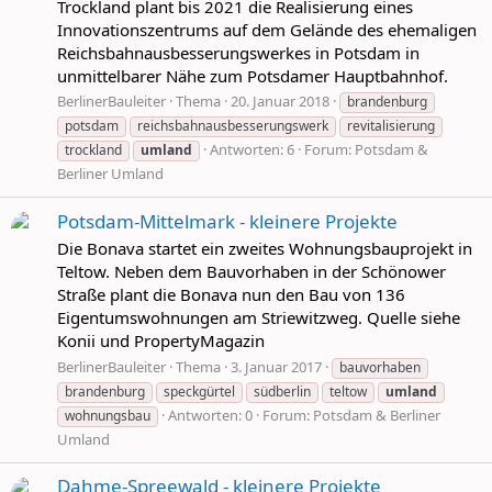
Trockland plant bis 2021 die Realisierung eines
Innovationszentrums auf dem Gelände des ehemaligen
Reichsbahnausbesserungswerkes in Potsdam in
unmittelbarer Nähe zum Potsdamer Hauptbahnhof.
BerlinerBauleiter
Thema
20. Januar 2018
brandenburg
potsdam
reichsbahnausbesserungswerk
revitalisierung
Antworten: 6
Forum:
Potsdam &
trockland
umland
Berliner Umland
Potsdam-Mittelmark - kleinere Projekte
Die Bonava startet ein zweites Wohnungsbauprojekt in
Teltow. Neben dem Bauvorhaben in der Schönower
Straße plant die Bonava nun den Bau von 136
Eigentumswohnungen am Striewitzweg. Quelle siehe
Konii und PropertyMagazin
BerlinerBauleiter
Thema
3. Januar 2017
bauvorhaben
brandenburg
speckgürtel
südberlin
teltow
umland
Antworten: 0
Forum:
Potsdam & Berliner
wohnungsbau
Umland
Dahme-Spreewald - kleinere Projekte