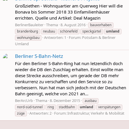
Großziethen - Wohnquartier am Querweg Hier will die
Bonava bis Sommer 2018 33 Einfamilienhäuser
errichten. Quelle und Artikel: Deal Magazin
BerlinerBauleiter
Thema
8. August 2016
bauvorhaben
brandenburg
neubau
schönefeld
speckgürtel
umland
Antworten: 1
Forum:
Potsdam & Berliner
wohnungsbau
Umland
Berliner S-Bahn-Netz
Für den Berliner S-Bahn-Ring hat nun letzendlich doch
wieder die DB den Zuschlag erhalten. Einst wollte man
diese Strecke ausschreiben, um gerade der DB mehr
Konkurrenz zu verschaffen und den Service so zu
verbessern. Nun hat man sich jedoch mit der Deutschen
Bahn geeinigt, welche von 2021 an...
BerArcUrb
Thema
8. Dezember 2015
ausbau
nord-süd-tunnel
ring
stadtbahn
umland
verspätungen
Antworten: 2
Forum:
Infrastruktur, Verkehr & Mobilität
züge