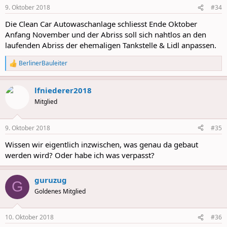
n
9. Oktober 2018
#34
s
:
Die Clean Car Autowaschanlage schliesst Ende Oktober
Anfang November und der Abriss soll sich nahtlos an den
laufenden Abriss der ehemaligen Tankstelle & Lidl anpassen.
BerlinerBauleiter
R
e
a
lfniederer2018
c
t
Mitglied
i
o
n
9. Oktober 2018
#35
s
:
Wissen wir eigentlich inzwischen, was genau da gebaut
werden wird? Oder habe ich was verpasst?
guruzug
G
Goldenes Mitglied
10. Oktober 2018
#36