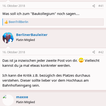
n
16. Oktober 2018
#41
s
:
Was soll ich zum "Baukollegium" noch sagen....
BeenTrillBerlin
R
e
a
BerlinerBauleiter
c
t
Platin Mitglied
i
o
n
16. Oktober 2018
#42
s
:
Das ist ja inzwischen jeder zweite Post von dir.
Vielleicht
kannst du ja mal etwas konkreter werden.
Ich kann die Kritik z.B. bezüglich des Platzes durchaus
verstehen. Dieser sollte lieber vor dem Hochhaus am
Bahnhofseingang sein.
maxxe
Platin Mitglied