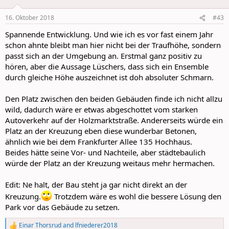
16. Oktober 2018
#43
Spannende Entwicklung. Und wie ich es vor fast einem Jahr
schon ahnte bleibt man hier nicht bei der Traufhöhe, sondern
passt sich an der Umgebung an. Erstmal ganz positiv zu
hören, aber die Aussage Lüschers, dass sich ein Ensemble
durch gleiche Höhe auszeichnet ist doh absoluter Schmarn.
Den Platz zwischen den beiden Gebäuden finde ich nicht allzu
wild, dadurch wäre er etwas abgeschottet vom starken
Autoverkehr auf der Holzmarktstraße. Andererseits würde ein
Platz an der Kreuzung eben diese wunderbar Betonen,
ähnlich wie bei dem Frankfurter Allee 135 Hochhaus.
Beides hätte seine Vor- und Nachteile, aber städtebaulich
würde der Platz an der Kreuzung weitaus mehr hermachen.
Edit: Ne halt, der Bau steht ja gar nicht direkt an der
Kreuzung.
Trotzdem wäre es wohl die bessere Lösung den
Park vor das Gebäude zu setzen.
Einar Thorsrud
and
lfniederer2018
R