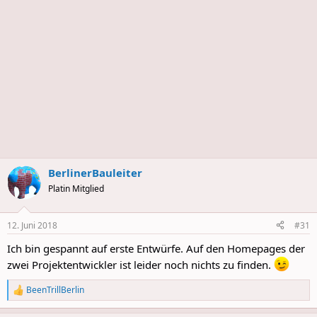
BerlinerBauleiter
Platin Mitglied
12. Juni 2018
#31
Ich bin gespannt auf erste Entwürfe. Auf den Homepages der
zwei Projektentwickler ist leider noch nichts zu finden.
BeenTrillBerlin
R
e
a