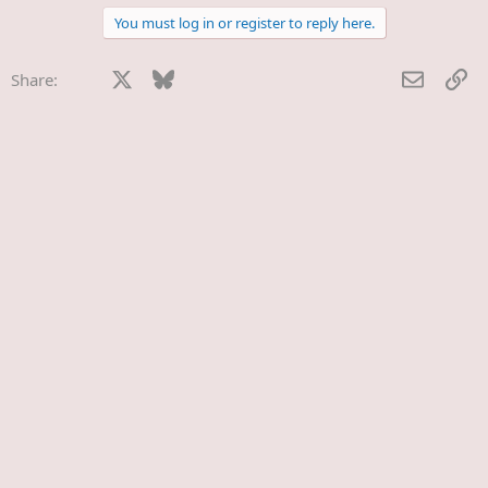
t
You must log in or register to reply here.
i
o
n
Facebook
X
Bluesky
LinkedIn
Reddit
Pinterest
Tumblr
WhatsApp
E-Mail
Li
Share:
s
: