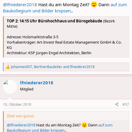
@lfniederer2018
Hast du am Montag Zeit?
Dann
auf zum
Baukollegium und Bilder knipsen
..
TOP 2: 14:15 Uhr Bürohochhaus und Bürogebäude
(Bezirk
Mitte)
Adresse: Holzmarktstraße 3-5
Vorhabenträger: Art-Invest Real Estate Management GmbH & Co.
KG
Architektur: KSP Jürgen Engel Architekten, Berlin
Johannes007
,
BerlinerBauleiter
and
lfniederer2018
R
e
a
lfniederer2018
c
t
Mitglied
i
o
n
10. Oktober 2018
#37
s
:
Zitat von guruz:
@lfniederer2018
Hast du am Montag Zeit?
Dann
auf zum
Baukollegium und Bilder knipsen
..