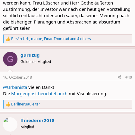
werden kann. Frau Lüscher und Herr Gothe äußerten
Zustimmung, der Investor war nach der heutigen Vorstellung
sichtlich enttäuscht oder auch sauer, da seiner Meinung nach
die bisherigen Planungen und Absprachen ad absurdum
geführt seien.
BerArcUrb
,
maxxe
,
Einar Thorsrud
and 4 others
R
e
a
guruzug
c
G
t
Goldenes Mitglied
i
o
n
16. Oktober 2018
#40
s
:
@Urbanista
vielen Dank!
Die
Morgenpost berichtet auch
mit Visualisierung.
BerlinerBauleiter
R
e
a
lfniederer2018
c
t
Mitglied
i
o