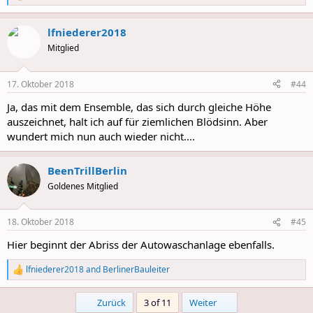
e
a
lfniederer2018
c
t
Mitglied
i
o
n
17. Oktober 2018
#44
s
:
Ja, das mit dem Ensemble, das sich durch gleiche Höhe
auszeichnet, halt ich auf für ziemlichen Blödsinn. Aber
wundert mich nun auch wieder nicht....
BeenTrillBerlin
Goldenes Mitglied
18. Oktober 2018
#45
Hier beginnt der Abriss der Autowaschanlage ebenfalls.
lfniederer2018
and
BerlinerBauleiter
R
e
a
First
Last
Zurück
3 of 11
Weiter
c