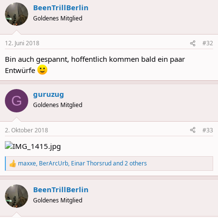
BeenTrillBerlin
c
t
Goldenes Mitglied
i
o
n
12. Juni 2018
#32
s
:
Bin auch gespannt, hoffentlich kommen bald ein paar
Entwürfe
guruzug
G
Goldenes Mitglied
2. Oktober 2018
#33
maxxe
,
BerArcUrb
,
Einar Thorsrud
and 2 others
R
e
a
BeenTrillBerlin
c
t
Goldenes Mitglied
i
o