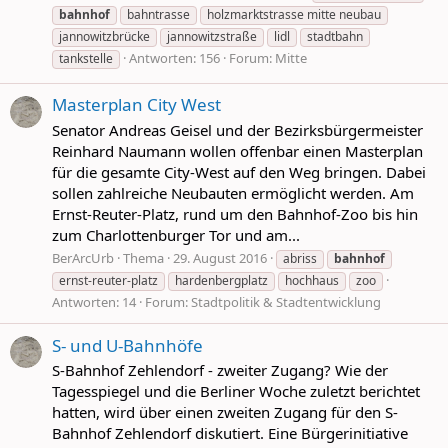
bahnhof
bahntrasse
holzmarktstrasse mitte neubau
jannowitzbrücke
jannowitzstraße
lidl
stadtbahn
Antworten: 156
Forum:
Mitte
tankstelle
Masterplan City West
Senator Andreas Geisel und der Bezirksbürgermeister
Reinhard Naumann wollen offenbar einen Masterplan
für die gesamte City-West auf den Weg bringen. Dabei
sollen zahlreiche Neubauten ermöglicht werden. Am
Ernst-Reuter-Platz, rund um den Bahnhof-Zoo bis hin
zum Charlottenburger Tor und am...
BerArcUrb
Thema
29. August 2016
abriss
bahnhof
ernst-reuter-platz
hardenbergplatz
hochhaus
zoo
Antworten: 14
Forum:
Stadtpolitik & Stadtentwicklung
S- und U-Bahnhöfe
S-Bahnhof Zehlendorf - zweiter Zugang? Wie der
Tagesspiegel und die Berliner Woche zuletzt berichtet
hatten, wird über einen zweiten Zugang für den S-
Bahnhof Zehlendorf diskutiert. Eine Bürgerinitiative