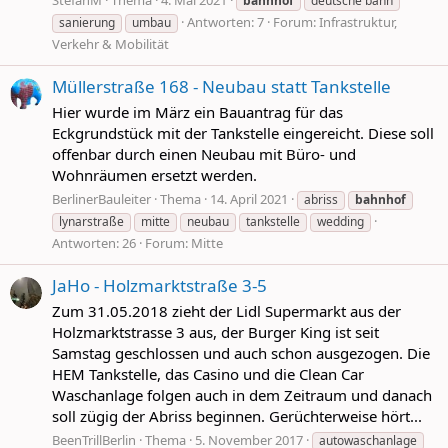
bahnhof
deutsche bahn
Antworten: 7
Forum:
Infrastruktur,
sanierung
umbau
Verkehr & Mobilität
Müllerstraße 168 - Neubau statt Tankstelle
Hier wurde im März ein Bauantrag für das
Eckgrundstück mit der Tankstelle eingereicht. Diese soll
offenbar durch einen Neubau mit Büro- und
Wohnräumen ersetzt werden.
BerlinerBauleiter
Thema
14. April 2021
abriss
bahnhof
lynarstraße
mitte
neubau
tankstelle
wedding
Antworten: 26
Forum:
Mitte
JaHo - Holzmarktstraße 3-5
Zum 31.05.2018 zieht der Lidl Supermarkt aus der
Holzmarktstrasse 3 aus, der Burger King ist seit
Samstag geschlossen und auch schon ausgezogen. Die
HEM Tankstelle, das Casino und die Clean Car
Waschanlage folgen auch in dem Zeitraum und danach
soll zügig der Abriss beginnen. Gerüchterweise hört...
BeenTrillBerlin
Thema
5. November 2017
autowaschanlage