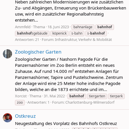
Neben zahlreichen Modernisierungen wie zusätzlichen
Zu- und Abgängen, Erneuerung von Brückenbauwerken
usw, wird ein zusätzlicher Regionalbahnsteig
entstehen...
Ammfeld
Thema
18. Juni 2023
bahnanlage
bahnhof
bahnhof
sgebäude
köpenick
s-bahn
s-
bahnhof
Antworten: 21
Forum:
Infrastruktur, Verkehr & Mobilität
Zoologischer Garten
Zoologischer Garten / Nashorn Pagode Für die
Panzernashörner im Zoo Berlin entsteht ein neues
Zuhause. Auf rund 14.000 m² entstehen Anlagen für
Panzernashörner, Tapire und Pustelschweine. Zentrum
der Anlage wird eine 25 Meter hohe indische Pagode
bilden, welche an die 1873 errichtete und im...
Xorcist
Thema
31. Mai 2022
bahnhof
tiergarten
tierpark
Antworten: 1
Forum:
Charlottenburg-Wilmersdorf
zoo
Ostkreuz
Neugestaltung des Vorplatz des Bahnhofs Ostkreuz