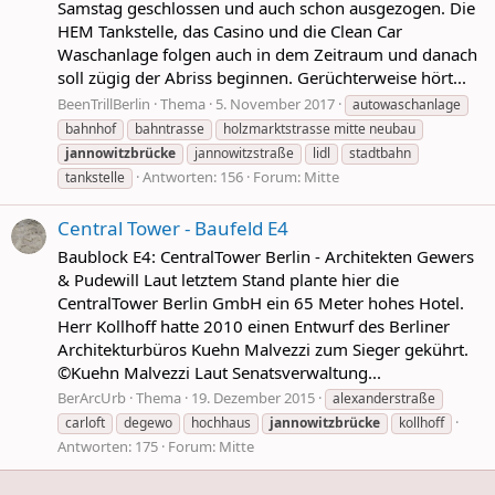
Samstag geschlossen und auch schon ausgezogen. Die
HEM Tankstelle, das Casino und die Clean Car
Waschanlage folgen auch in dem Zeitraum und danach
soll zügig der Abriss beginnen. Gerüchterweise hört...
BeenTrillBerlin
Thema
5. November 2017
autowaschanlage
bahnhof
bahntrasse
holzmarktstrasse mitte neubau
jannowitzbrücke
jannowitzstraße
lidl
stadtbahn
Antworten: 156
Forum:
Mitte
tankstelle
Central Tower - Baufeld E4
Baublock E4: CentralTower Berlin - Architekten Gewers
& Pudewill Laut letztem Stand plante hier die
CentralTower Berlin GmbH ein 65 Meter hohes Hotel.
Herr Kollhoff hatte 2010 einen Entwurf des Berliner
Architekturbüros Kuehn Malvezzi zum Sieger gekührt.
©Kuehn Malvezzi Laut Senatsverwaltung...
BerArcUrb
Thema
19. Dezember 2015
alexanderstraße
carloft
degewo
hochhaus
jannowitzbrücke
kollhoff
Antworten: 175
Forum:
Mitte