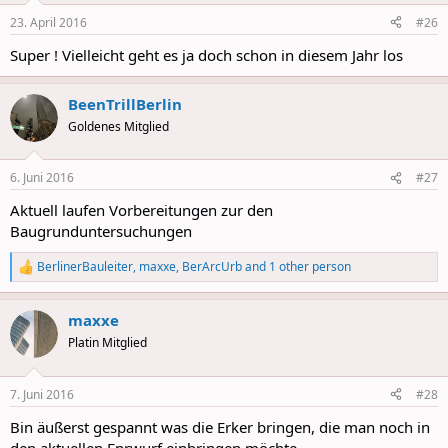
n
23. April 2016
#26
s
:
Super ! Vielleicht geht es ja doch schon in diesem Jahr los
BeenTrillBerlin
Goldenes Mitglied
6. Juni 2016
#27
Aktuell laufen Vorbereitungen zur den
Baugrunduntersuchungen
BerlinerBauleiter
,
maxxe
,
BerArcUrb
and 1 other person
R
e
a
maxxe
c
t
Platin Mitglied
i
o
n
7. Juni 2016
#28
s
:
Bin äußerst gespannt was die Erker bringen, die man noch in
den aktuellen Enrwurf einbringen möchte.