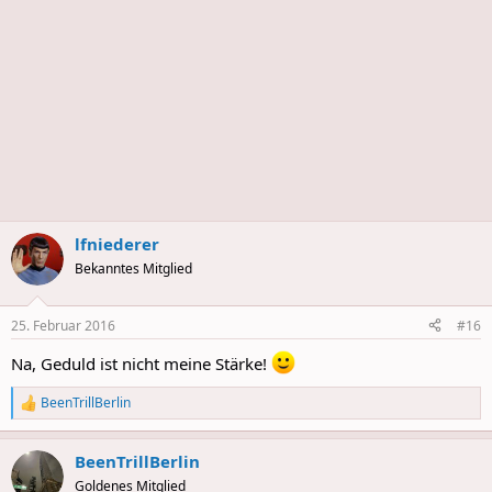
lfniederer
Bekanntes Mitglied
25. Februar 2016
#16
Na, Geduld ist nicht meine Stärke!
BeenTrillBerlin
R
e
a
BeenTrillBerlin
c
t
Goldenes Mitglied