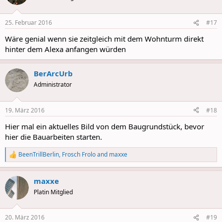
i
o
n
25. Februar 2016
#17
s
:
Wäre genial wenn sie zeitgleich mit dem Wohnturm direkt
hinter dem Alexa anfangen würden
BerArcUrb
Administrator
19. März 2016
#18
Hier mal ein aktuelles Bild von dem Baugrundstück, bevor
hier die Bauarbeiten starten.
BeenTrillBerlin
,
Frosch Frolo
and
maxxe
R
e
a
maxxe
c
t
Platin Mitglied
i
o
n
20. März 2016
#19
s