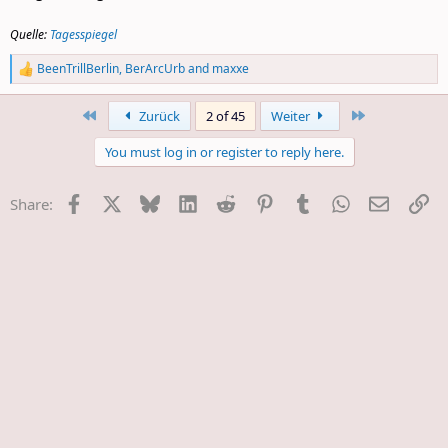
Quelle:
Tagesspiegel
BeenTrillBerlin
,
BerArcUrb
and
maxxe
R
e
a
First
Last
Zurück
2 of 45
Weiter
c
t
You must log in or register to reply here.
i
o
n
Facebook
X
Bluesky
LinkedIn
Reddit
Pinterest
Tumblr
WhatsApp
E-Mail
Li
Share:
s
: