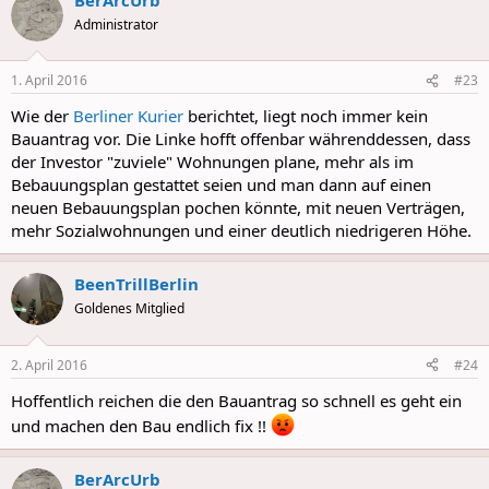
c
t
Administrator
i
o
n
1. April 2016
#23
s
:
Wie der
Berliner Kurier
berichtet, liegt noch immer kein
Bauantrag vor. Die Linke hofft offenbar währenddessen, dass
der Investor "zuviele" Wohnungen plane, mehr als im
Bebauungsplan gestattet seien und man dann auf einen
neuen Bebauungsplan pochen könnte, mit neuen Verträgen,
mehr Sozialwohnungen und einer deutlich niedrigeren Höhe.
BeenTrillBerlin
Goldenes Mitglied
2. April 2016
#24
Hoffentlich reichen die den Bauantrag so schnell es geht ein
und machen den Bau endlich fix !!
BerArcUrb