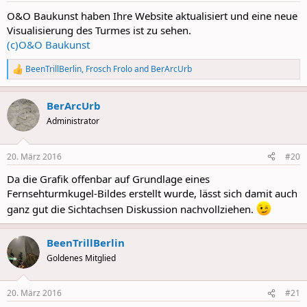
:
O&O Baukunst haben Ihre Website aktualisiert und eine neue
Visualisierung des Turmes ist zu sehen.
(c)O&O Baukunst
BeenTrillBerlin
,
Frosch Frolo
and
BerArcUrb
R
e
a
BerArcUrb
c
t
Administrator
i
o
n
20. März 2016
#20
s
:
Da die Grafik offenbar auf Grundlage eines
Fernsehturmkugel-Bildes erstellt wurde, lässt sich damit auch
ganz gut die Sichtachsen Diskussion nachvollziehen.
BeenTrillBerlin
Goldenes Mitglied
20. März 2016
#21