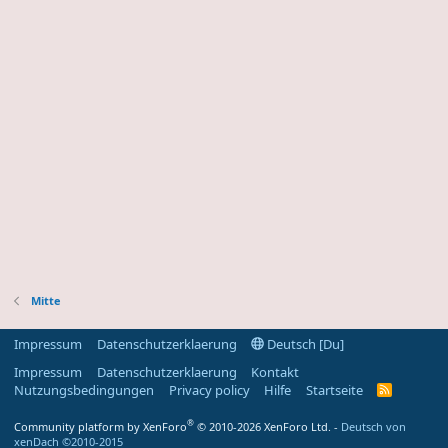
Mitte
Impressum
Datenschutzerklaerung
Deutsch [Du]
Impressum
Datenschutzerklaerung
Kontakt
Nutzungsbedingungen
Privacy policy
Hilfe
Startseite
R
S
S
®
Community platform by XenForo
© 2010-2026 XenForo Ltd.
-
Deutsch von
-
xenDach
©2010-2015
F