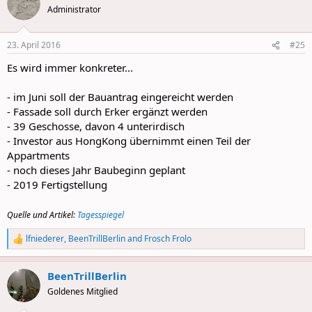
Administrator
23. April 2016
#25
Es wird immer konkreter...
- im Juni soll der Bauantrag eingereicht werden
- Fassade soll durch Erker ergänzt werden
- 39 Geschosse, davon 4 unterirdisch
- Investor aus HongKong übernimmt einen Teil der
Appartments
- noch dieses Jahr Baubeginn geplant
- 2019 Fertigstellung
Quelle und Artikel:
Tagesspiegel
lfniederer
,
BeenTrillBerlin
and
Frosch Frolo
R
e
a
BeenTrillBerlin
c
t
Goldenes Mitglied
i
o