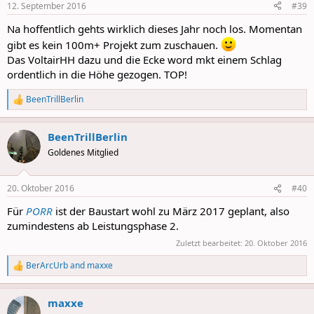
12. September 2016
#39
s
:
Na hoffentlich gehts wirklich dieses Jahr noch los. Momentan
gibt es kein 100m+ Projekt zum zuschauen.
Das VoltairHH dazu und die Ecke word mkt einem Schlag
ordentlich in die Höhe gezogen. TOP!
BeenTrillBerlin
R
e
a
BeenTrillBerlin
c
t
Goldenes Mitglied
i
o
n
20. Oktober 2016
#40
s
:
Für
PORR
ist der Baustart wohl zu März 2017 geplant, also
zumindestens ab Leistungsphase 2.
Zuletzt bearbeitet:
20. Oktober 2016
BerArcUrb
and
maxxe
R
e
a
maxxe
c