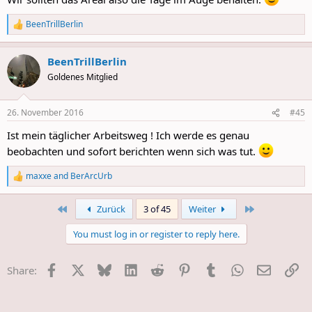
BeenTrillBerlin
R
e
a
BeenTrillBerlin
c
t
Goldenes Mitglied
i
o
n
26. November 2016
#45
s
:
Ist mein täglicher Arbeitsweg ! Ich werde es genau
beobachten und sofort berichten wenn sich was tut.
maxxe
and
BerArcUrb
R
e
a
First
Last
Zurück
3 of 45
Weiter
c
t
You must log in or register to reply here.
i
o
n
Facebook
X
Bluesky
LinkedIn
Reddit
Pinterest
Tumblr
WhatsApp
E-Mail
Li
Share:
s
: