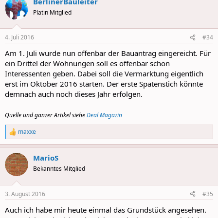
BerlinerBauleiter
Platin Mitglied
4. Juli 2016
#34
Am 1. Juli wurde nun offenbar der Bauantrag eingereicht. Für
ein Drittel der Wohnungen soll es offenbar schon
Interessenten geben. Dabei soll die Vermarktung eigentlich
erst im Oktober 2016 starten. Der erste Spatenstich könnte
demnach auch noch dieses Jahr erfolgen.
Quelle und ganzer Artikel siehe
Deal Magazin
maxxe
R
e
a
MarioS
c
t
Bekanntes Mitglied
i
o
n
3. August 2016
#35
s
:
Auch ich habe mir heute einmal das Grundstück angesehen.