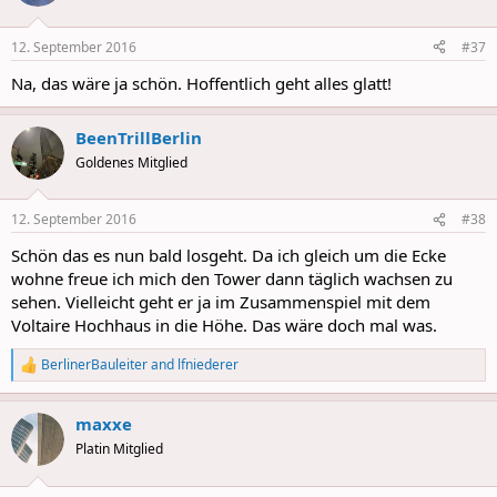
i
o
n
12. September 2016
#37
s
:
Na, das wäre ja schön. Hoffentlich geht alles glatt!
BeenTrillBerlin
Goldenes Mitglied
12. September 2016
#38
Schön das es nun bald losgeht. Da ich gleich um die Ecke
wohne freue ich mich den Tower dann täglich wachsen zu
sehen. Vielleicht geht er ja im Zusammenspiel mit dem
Voltaire Hochhaus in die Höhe. Das wäre doch mal was.
BerlinerBauleiter
and
lfniederer
R
e
a
maxxe
c
t
Platin Mitglied
i
o
n