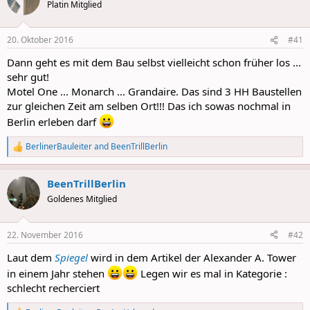
t
Platin Mitglied
i
o
n
20. Oktober 2016
#41
s
:
Dann geht es mit dem Bau selbst vielleicht schon früher los ...
sehr gut!
Motel One ... Monarch ... Grandaire. Das sind 3 HH Baustellen
zur gleichen Zeit am selben Ort!!! Das ich sowas nochmal in
Berlin erleben darf
BerlinerBauleiter
and
BeenTrillBerlin
R
e
a
BeenTrillBerlin
c
t
Goldenes Mitglied
i
o
n
22. November 2016
#42
s
:
Laut dem
Spiegel
wird in dem Artikel der Alexander A. Tower
in einem Jahr stehen
Legen wir es mal in Kategorie :
schlecht recherciert