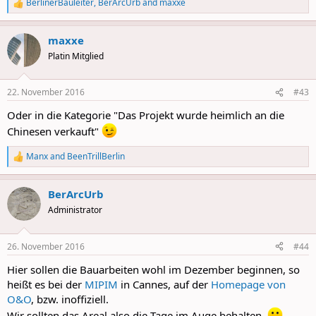
BerlinerBauleiter
,
BerArcUrb
and
maxxe
R
e
a
maxxe
c
t
Platin Mitglied
i
o
n
22. November 2016
#43
s
:
Oder in die Kategorie "Das Projekt wurde heimlich an die
Chinesen verkauft"
Manx
and
BeenTrillBerlin
R
e
a
BerArcUrb
c
t
Administrator
i
o
n
26. November 2016
#44
s
:
Hier sollen die Bauarbeiten wohl im Dezember beginnen, so
heißt es bei der
MIPIM
in Cannes, auf der
Homepage von
O&O
, bzw. inoffiziell.
Wir sollten das Areal also die Tage im Auge behalten.