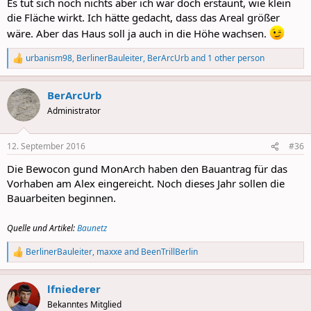
Es tut sich noch nichts aber ich war doch erstaunt, wie klein
die Fläche wirkt. Ich hätte gedacht, dass das Areal größer
wäre. Aber das Haus soll ja auch in die Höhe wachsen.
urbanism98
,
BerlinerBauleiter
,
BerArcUrb
and 1 other person
R
e
a
BerArcUrb
c
t
Administrator
i
o
n
12. September 2016
#36
s
:
Die Bewocon gund MonArch haben den Bauantrag für das
Vorhaben am Alex eingereicht. Noch dieses Jahr sollen die
Bauarbeiten beginnen.
Quelle und Artikel:
Baunetz
BerlinerBauleiter
,
maxxe
and
BeenTrillBerlin
R
e
a
lfniederer
c
t
Bekanntes Mitglied