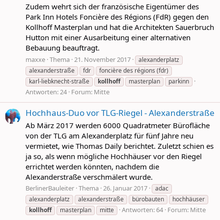
Zudem wehrt sich der französische Eigentümer des
Park Inn Hotels Foncière des Régions (FdR) gegen den
Kollhoff Masterplan und hat die Architekten Sauerbruch
Hutton mit einer Ausarbeitung einer alternativen
Bebauung beauftragt.
maxxe
Thema
21. November 2017
alexanderplatz
alexanderstraße
fdr
foncière des régions (fdr)
karl-liebknecht-straße
kollhoff
masterplan
parkinn
Antworten: 24
Forum:
Mitte
Hochhaus-Duo vor TLG-Riegel - Alexanderstraße
Ab März 2017 werden 6000 Quadratmeter Bürofläche
von der TLG am Alexanderplatz für fünf Jahre neu
vermietet, wie Thomas Daily berichtet. Zuletzt schien es
ja so, als wenn mögliche Hochhäuser vor den Riegel
errichtet werden könnten, nachdem die
Alexanderstraße verschmälert wurde.
BerlinerBauleiter
Thema
26. Januar 2017
adac
alexanderplatz
alexanderstraße
bürobauten
hochhäuser
Antworten: 64
Forum:
Mitte
kollhoff
masterplan
mitte