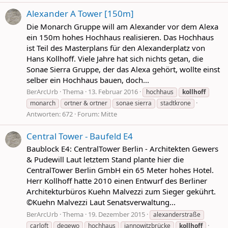
Alexander A Tower [150m]
Die Monarch Gruppe will am Alexander vor dem Alexa
ein 150m hohes Hochhaus realisieren. Das Hochhaus
ist Teil des Masterplans für den Alexanderplatz von
Hans Kollhoff. Viele Jahre hat sich nichts getan, die
Sonae Sierra Gruppe, der das Alexa gehört, wollte einst
selber ein Hochhaus bauen, doch...
BerArcUrb
Thema
13. Februar 2016
hochhaus
kollhoff
monarch
ortner & ortner
sonae sierra
stadtkrone
Antworten: 672
Forum:
Mitte
Central Tower - Baufeld E4
Baublock E4: CentralTower Berlin - Architekten Gewers
& Pudewill Laut letztem Stand plante hier die
CentralTower Berlin GmbH ein 65 Meter hohes Hotel.
Herr Kollhoff hatte 2010 einen Entwurf des Berliner
Architekturbüros Kuehn Malvezzi zum Sieger gekührt.
©Kuehn Malvezzi Laut Senatsverwaltung...
BerArcUrb
Thema
19. Dezember 2015
alexanderstraße
carloft
degewo
hochhaus
jannowitzbrücke
kollhoff