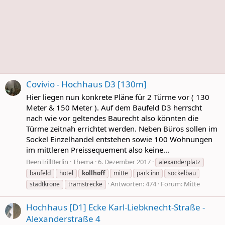
Covivio - Hochhaus D3 [130m]
Hier liegen nun konkrete Pläne für 2 Türme vor ( 130
Meter & 150 Meter ). Auf dem Baufeld D3 herrscht
nach wie vor geltendes Baurecht also könnten die
Türme zeitnah errichtet werden. Neben Büros sollen im
Sockel Einzelhandel entstehen sowie 100 Wohnungen
im mittleren Preissequement also keine...
BeenTrillBerlin
Thema
6. Dezember 2017
alexanderplatz
baufeld
hotel
kollhoff
mitte
park inn
sockelbau
Antworten: 474
Forum:
Mitte
stadtkrone
tramstrecke
Hochhaus [D1] Ecke Karl-Liebknecht-Straße -
Alexanderstraße 4