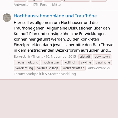
Antworten: 175
Forum:
Mitte
Hochhausrahmenpläne und Traufhöhe
Hier soll es allgemein um Hochhäuser und die
Traufhöhe gehen. Allgemeine Diskussionen über den
Kollhoff-Plan und sonstige ähnliche Entwicklungen
können hier geführt werden. Zu den konkreten
Einzelprojekten dann jeweils aber bitte den Bau-Thread
in dem enstrechenden Bezirksforum aufsuchen und...
BerArcUrb
Thema
10. November 2015
alstadt
downtown
flächennutzung
hochhäuser
kollhoff
skyline
traufhöhe
Antworten: 79
verdichtung
vertical village
wolkenkratzer
Forum:
Stadtpolitik & Stadtentwicklung