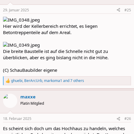
o
n
29. Januar 2025
#25
s
:
Hier wird der Kellerbereich errichtet, es liegen
Betontreppenteile auf dem Areal.
Die breite Baustelle ist auf die Schnelle nicht gut zu
überblicken, aber es ging bislang nicht in die Höhe.
(C) SchauBaubilder eigene
ghuebi
,
BerArcUrb
,
markoma1
and 7 others
R
e
a
maxxe
c
t
Platin Mitglied
i
o
n
18. Februar 2025
#26
s
:
Es scheint sich doch um das Hochhaus zu handeln, welches