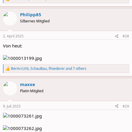
R
e
a
Philipp85
c
t
Silbernes Mitglied
i
o
n
2. April 2025
#28
s
:
Von heut:
BerArcUrb
,
SchauBau
,
lfniederer
and 7 others
R
e
a
maxxe
c
t
Platin Mitglied
i
o
n
9. Juli 2025
#29
s
: