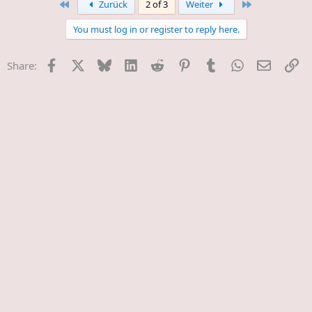
First
Last
Zurück
2 of 3
Weiter
c
t
You must log in or register to reply here.
i
o
n
Facebook
X
Bluesky
LinkedIn
Reddit
Pinterest
Tumblr
WhatsApp
E-Mail
Li
Share:
s
: