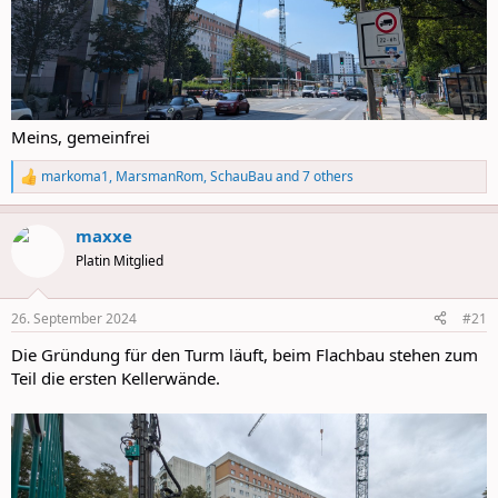
Meins, gemeinfrei
markoma1
,
MarsmanRom
,
SchauBau
and 7 others
R
e
a
maxxe
c
t
Platin Mitglied
i
o
n
26. September 2024
#21
s
:
Die Gründung für den Turm läuft, beim Flachbau stehen zum
Teil die ersten Kellerwände.