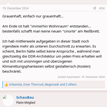
o
n
19. Dezember 2024
#24
s
:
Grauenhaft, einfach nur grauenhaft...
Am Ende ist halt "immerhin Wohnraum" entstanden...
bestenfalls schafft man keine neuen "Unorte" am Reißbrett.
Ich hab mittlerweile aufgegeben in dieser Stadt noch
irgendwie mehr als unteren Durchschnitt zu erwarten. Es
scheint, Berlin hätte selbst keine Ansprüche , während man
gleichzeitig die DDR-Architektur um jeden Preis erhalten will
und sich mit unsinnigen und überzogenen
Klimarettungsphantasien selbst gestalterisch (Kosten)
beschränkt.
Zuletzt bearbeitet:
19. Dezember 2024
Urbanista
,
Einar Thorsrud
,
diegomadr
and 2 others
R
e
a
SchauBau
c
t
Platin Mitglied
i