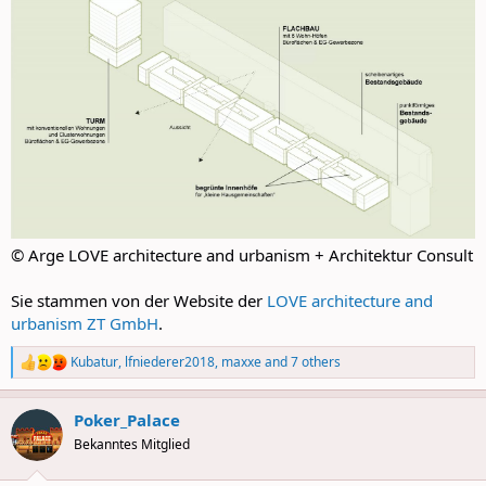
© Arge LOVE architecture and urbanism + Architektur Consult
Sie stammen von der Website der
LOVE architecture and
urbanism ZT GmbH
.
Kubatur
,
lfniederer2018
,
maxxe
and 7 others
R
e
a
Poker_Palace
c
t
Bekanntes Mitglied
i
o