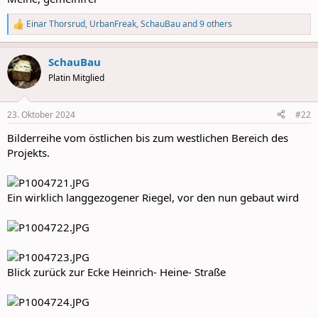
Einar Thorsrud
,
UrbanFreak
,
SchauBau
and 9 others
R
e
a
SchauBau
c
t
Platin Mitglied
i
o
n
23. Oktober 2024
#22
s
:
Bilderreihe vom östlichen bis zum westlichen Bereich des
Projekts.
Ein wirklich langgezogener Riegel, vor den nun gebaut wird
Blick zurück zur Ecke Heinrich- Heine- Straße