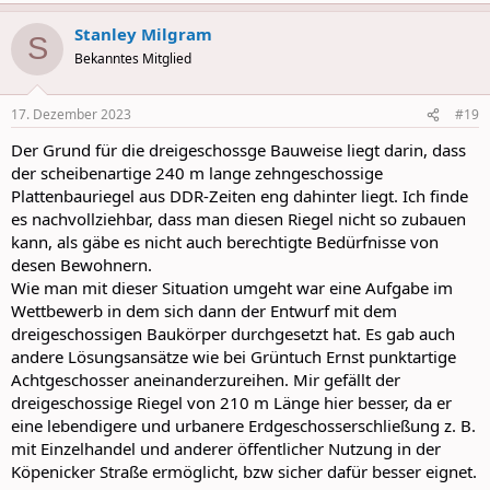
a
Stanley Milgram
c
S
t
Bekanntes Mitglied
i
o
n
17. Dezember 2023
#19
s
:
Der Grund für die dreigeschossge Bauweise liegt darin, dass
der scheibenartige 240 m lange zehngeschossige
Plattenbauriegel aus DDR-Zeiten eng dahinter liegt. Ich finde
es nachvollziehbar, dass man diesen Riegel nicht so zubauen
kann, als gäbe es nicht auch berechtigte Bedürfnisse von
desen Bewohnern.
Wie man mit dieser Situation umgeht war eine Aufgabe im
Wettbewerb in dem sich dann der Entwurf mit dem
dreigeschossigen Baukörper durchgesetzt hat. Es gab auch
andere Lösungsansätze wie bei Grüntuch Ernst punktartige
Achtgeschosser aneinanderzureihen. Mir gefällt der
dreigeschossige Riegel von 210 m Länge hier besser, da er
eine lebendigere und urbanere Erdgeschosserschließung z. B.
mit Einzelhandel und anderer öffentlicher Nutzung in der
Köpenicker Straße ermöglicht, bzw sicher dafür besser eignet.