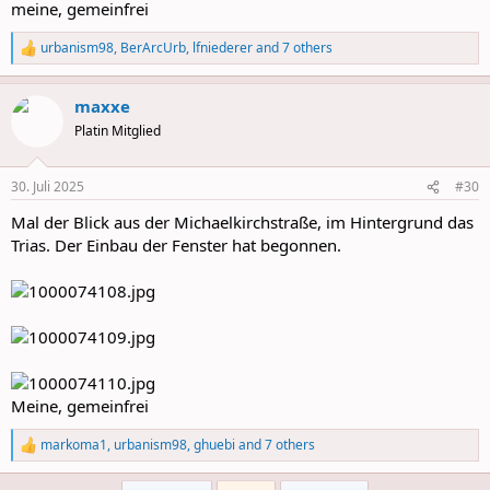
meine, gemeinfrei
urbanism98
,
BerArcUrb
,
lfniederer
and 7 others
R
e
a
maxxe
c
t
Platin Mitglied
i
o
n
30. Juli 2025
#30
s
:
Mal der Blick aus der Michaelkirchstraße, im Hintergrund das
Trias. Der Einbau der Fenster hat begonnen.
Meine, gemeinfrei
markoma1
,
urbanism98
,
ghuebi
and 7 others
R
e
a