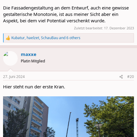
Die Fassadengestaltung an dem Entwurf, auch eine gewisse
gestalterische Monotonie, ist aus meiner Sicht aber ein
Aspekt, bei dem viel Potential verschenkt wurde.
Zuletzt bearbeitet:
17. Dezember 2023
Kubatur
,
haelzet
,
SchauBau
and 6 others
R
e
a
maxxe
c
t
Platin Mitglied
i
o
n
27. Juni 2024
#20
s
:
Hier steht nun der erste Kran.