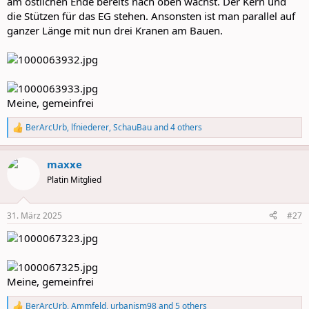
am östlichen Ende bereits nach oben wächst. Der Kern und
die Stützen für das EG stehen. Ansonsten ist man parallel auf
ganzer Länge mit nun drei Kranen am Bauen.
Meine, gemeinfrei
BerArcUrb
,
lfniederer
,
SchauBau
and 4 others
R
e
a
maxxe
c
t
Platin Mitglied
i
o
n
31. März 2025
#27
s
:
Meine, gemeinfrei
BerArcUrb
,
Ammfeld
,
urbanism98
and 5 others