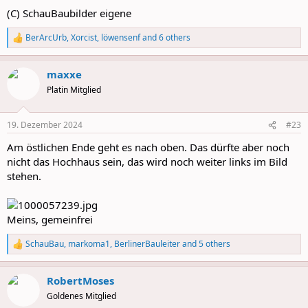
(C) SchauBaubilder eigene
BerArcUrb
,
Xorcist
,
löwensenf
and 6 others
R
e
a
maxxe
c
t
Platin Mitglied
i
o
n
19. Dezember 2024
#23
s
:
Am östlichen Ende geht es nach oben. Das dürfte aber noch
nicht das Hochhaus sein, das wird noch weiter links im Bild
stehen.
Meins, gemeinfrei
SchauBau
,
markoma1
,
BerlinerBauleiter
and 5 others
R
e
a
RobertMoses
c
t
Goldenes Mitglied
i