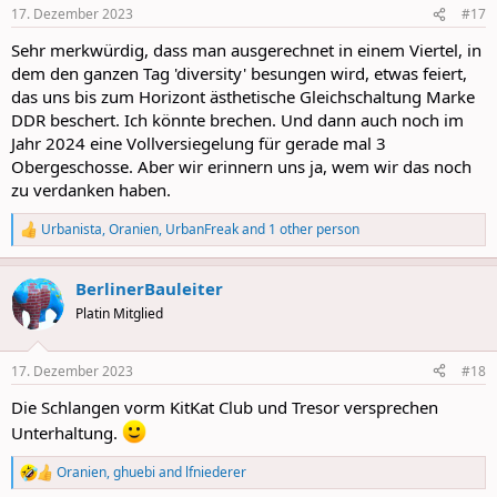
n
17. Dezember 2023
#17
s
:
Sehr merkwürdig, dass man ausgerechnet in einem Viertel, in
dem den ganzen Tag 'diversity' besungen wird, etwas feiert,
das uns bis zum Horizont ästhetische Gleichschaltung Marke
DDR beschert. Ich könnte brechen. Und dann auch noch im
Jahr 2024 eine Vollversiegelung für gerade mal 3
Obergeschosse. Aber wir erinnern uns ja, wem wir das noch
zu verdanken haben.
Urbanista
,
Oranien
,
UrbanFreak
and 1 other person
R
e
a
BerlinerBauleiter
c
t
Platin Mitglied
i
o
n
17. Dezember 2023
#18
s
:
Die Schlangen vorm KitKat Club und Tresor versprechen
Unterhaltung.
Oranien
,
ghuebi
and
lfniederer
R
e