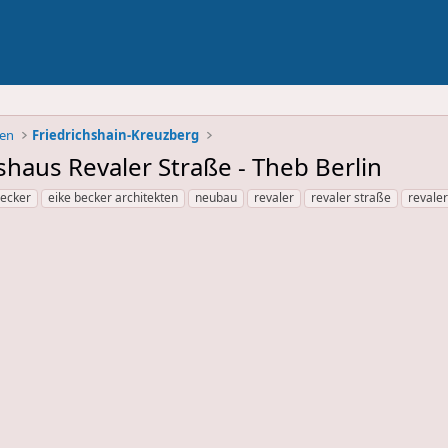
ben
Friedrichshain-Kreuzberg
shaus Revaler Straße - Theb Berlin
becker
eike becker architekten
neubau
revaler
revaler straße
revale