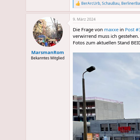
BerArcUrb
,
SchauBau
,
BerlinerBa
R
e
a
9. März 2024
c
t
Die Frage von
maxxe
in
Post #
i
o
verwirrend muss ich gestehen
n
Fotos zum aktuellen Stand BEI
s
:
MarsmanRom
Bekanntes Mitglied