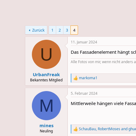
e
u
m
m
a
s
Zurück
1
2
3
4
11. Januar 2024
U
Das Fassadenelement hängt scho
Alle Fotos von mir, wenn nicht anders
UrbanFreak
markoma1
R
Bekanntes Mitglied
e
a
5. Februar 2024
c
M
t
Mittlerweile hängen viele Fas
i
o
n
s
:
mines
SchauBau
,
RobertMoses
and
ghu
R
Neuling
e