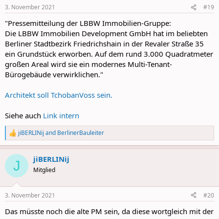
n
3. November 2021
#19
s
:
"Pressemitteilung der LBBW Immobilien-Gruppe:
Die LBBW Immobilien Development GmbH hat im beliebten
Berliner Stadtbezirk Friedrichshain in der Revaler Straße 35
ein Grundstück erworben. Auf dem rund 3.000 Quadratmeter
großen Areal wird sie ein modernes Multi-Tenant-
Bürogebäude verwirklichen."
Architekt soll TchobanVoss sein.
Siehe auch
Link intern
jiBERLINij
and
BerlinerBauleiter
R
e
a
jiBERLINij
c
J
t
Mitglied
i
o
n
3. November 2021
#20
s
:
Das müsste noch die alte PM sein, da diese wortgleich mit der