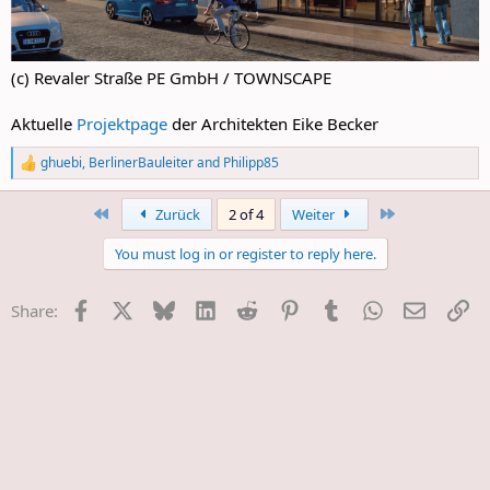
(c) Revaler Straße PE GmbH / TOWNSCAPE
Aktuelle
Projektpage
der Architekten Eike Becker
ghuebi
,
BerlinerBauleiter
and
Philipp85
R
e
a
First
Last
Zurück
2 of 4
Weiter
c
t
You must log in or register to reply here.
i
o
n
Facebook
X
Bluesky
LinkedIn
Reddit
Pinterest
Tumblr
WhatsApp
E-Mail
Li
Share:
s
: