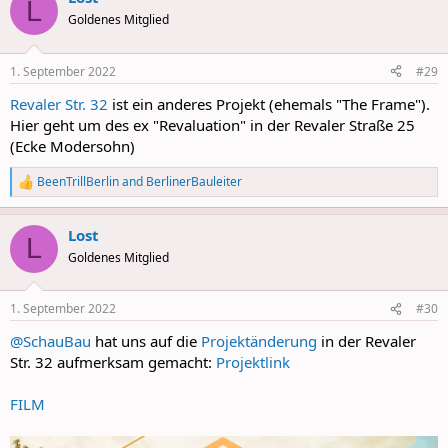
L
t
Goldenes Mitglied
i
o
n
1. September 2022
#29
s
:
Revaler Str. 32
ist ein anderes Projekt (ehemals "The Frame").
Hier geht um des ex "Revaluation" in der Revaler Straße 25
(Ecke Modersohn)
BeenTrillBerlin
and
BerlinerBauleiter
R
e
a
Lost
c
L
t
Goldenes Mitglied
i
o
n
1. September 2022
#30
s
:
@SchauBau
hat uns auf die
Projektänderung
in der Revaler
Str. 32 aufmerksam gemacht:
Projektlink
FILM