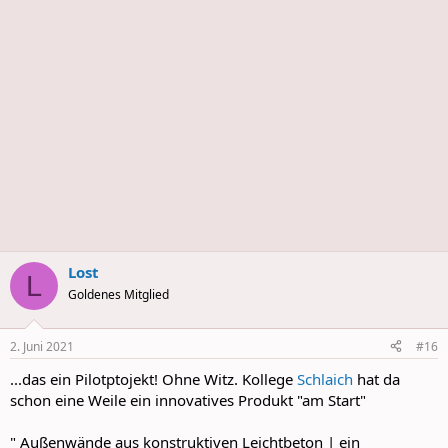
s
Lost
L
Goldenes Mitglied
2. Juni 2021
#16
...das ein Pilotptojekt! Ohne Witz. Kollege
Schlaich
hat da
schon eine Weile ein innovatives Produkt "am Start"
" Außenwände aus konstruktiven Leichtbeton | ein