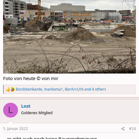
Foto von heute © von mir
Bordsteinkante
,
markoma1
,
BerArcUrb
and 4 others
R
e
a
Lost
c
L
t
Goldenes Mitglied
i
o
n
5. Januar 2022
#24
s
:
...es gibt auch noch keine Baugenehmigung.