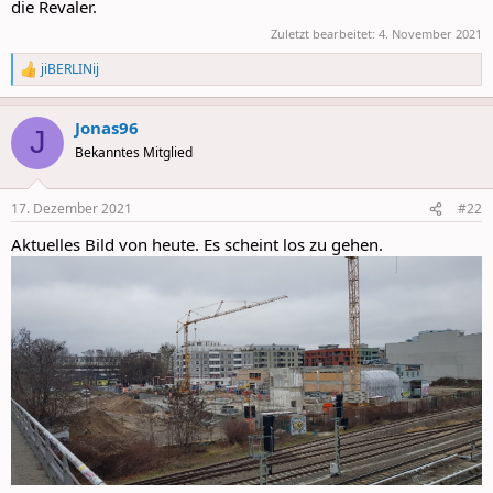
die Revaler.
Zuletzt bearbeitet:
4. November 2021
jiBERLINij
R
e
a
Jonas96
c
J
t
Bekanntes Mitglied
i
o
n
17. Dezember 2021
#22
s
:
Aktuelles Bild von heute. Es scheint los zu gehen.