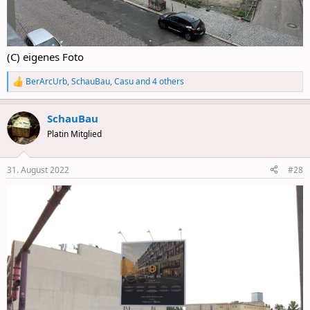
(C) eigenes Foto
BerArcUrb
,
SchauBau
,
Casu
and 4 others
R
e
a
SchauBau
c
t
Platin Mitglied
i
o
n
31. August 2022
#28
s
: