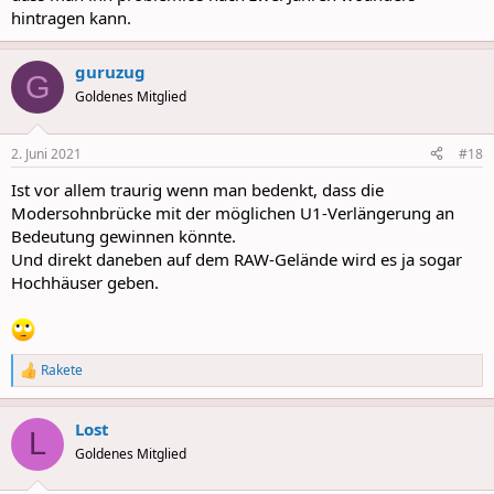
hintragen kann.
guruzug
G
Goldenes Mitglied
2. Juni 2021
#18
Ist vor allem traurig wenn man bedenkt, dass die
Modersohnbrücke mit der möglichen U1-Verlängerung an
Bedeutung gewinnen könnte.
Und direkt daneben auf dem RAW-Gelände wird es ja sogar
Hochhäuser geben.
Rakete
R
e
a
Lost
c
L
t
Goldenes Mitglied
i
o