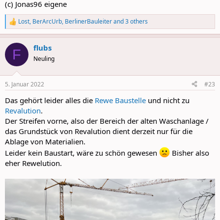
(c) Jonas96 eigene
Lost
,
BerArcUrb
,
BerlinerBauleiter
and 3 others
R
e
a
flubs
c
F
t
Neuling
i
o
n
5. Januar 2022
#23
s
:
Das gehört leider alles die
Rewe Baustelle
und nicht zu
Revalution
.
Der Streifen vorne, also der Bereich der alten Waschanlage /
das Grundstück von Revalution dient derzeit nur für die
Ablage von Materialien.
Leider kein Baustart, wäre zu schön gewesen
Bisher also
eher Rewelution.