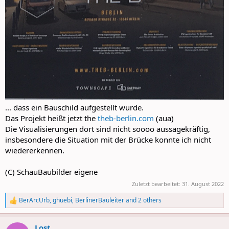
... dass ein Bauschild aufgestellt wurde.
Das Projekt heißt jetzt the
theb-berlin.com
(aua)
Die Visualisierungen dort sind nicht soooo aussagekräftig,
insbesondere die Situation mit der Brücke konnte ich nicht
wiedererkennen.
(C) SchauBaubilder eigene
Zuletzt bearbeitet:
31. August 2022
BerArcUrb
,
ghuebi
,
BerlinerBauleiter
and 2 others
R
e
a
Lost
c