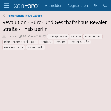
Anmelden
Registrieren
Friedrichshain-Kreuzberg
Revalution - Büro- und Geschäftshaus Revaler
Straße - Theb Berlin
E
E
S
maxxe
14. Mai 2019
bürogebäude
catena
eike becker
r
r
c
eike becker architekten
neubau
revaler
revaler straße
s
s
h
revalerstraße
supermarkt
t
t
l
e
e
a
l
l
g
l
l
w
e
u
o
r
n
r
d
g
t
e
s
e
s
d
T
a
h
t
e
u
m
m
a