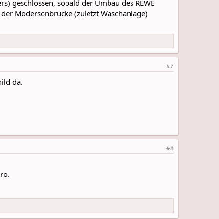
nters) geschlossen, sobald der Umbau des REWE
 der Modersonbrücke (zuletzt Waschanlage)
#7
ild da.
#8
ro.