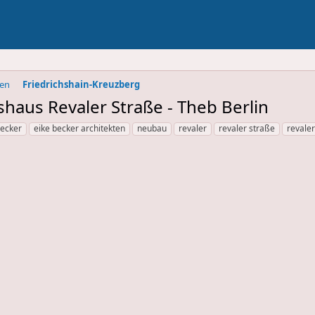
ben
Friedrichshain-Kreuzberg
shaus Revaler Straße - Theb Berlin
becker
eike becker architekten
neubau
revaler
revaler straße
revale