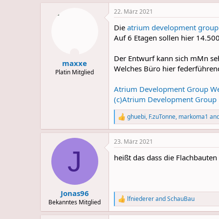
a
22. März 2021
c
t
Die
atrium development group
i
o
Auf 6 Etagen sollen hier 14.50
n
s
Der Entwurf kann sich mMn seh
:
maxxe
Welches Büro hier federführen
Platin Mitglied
Atrium Development Group We
(c)Atrium Development Group
ghuebi
,
F.zuTonne
,
markoma1
and
R
e
a
23. März 2021
c
J
t
heißt das dass die Flachbaut
i
o
n
s
:
Jonas96
lfniederer
and
SchauBau
R
Bekanntes Mitglied
e
a