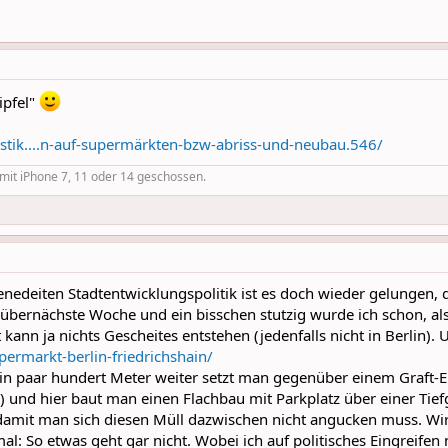
ipfel"
istik....n-auf-supermärkten-bzw-abriss-und-neubau.546/
r mit iPhone 7, 11 oder 14 geschossen.
enedeiten Stadtentwicklungspolitik ist es doch wieder gelungen, d
übernächste Woche und ein bisschen stutzig wurde ich schon, als
 kann ja nichts Gescheites entstehen (jedenfalls nicht in Berlin).
permarkt-berlin-friedrichshain/
Ein paar hundert Meter weiter setzt man gegenüber einem Graft-E
!) und hier baut man einen Flachbau mit Parkplatz über einer Tie
, damit man sich diesen Müll dazwischen nicht angucken muss. Wi
al: So etwas geht gar nicht. Wobei ich auf politisches Eingreifen