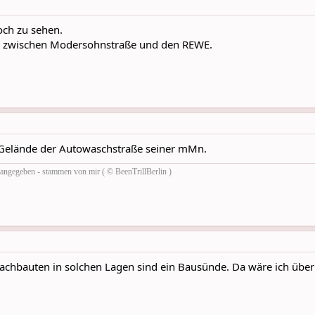
noch zu sehen.
l zwischen Modersohnstraße und den REWE.
e Gelände der Autowaschstraße seiner mMn.
rs angegeben - stammen von mir ( © BeenTrillBerlin )
chbauten in solchen Lagen sind ein Bausünde. Da wäre ich über ein