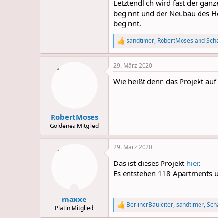
Letztendlich wird fast der gan
beginnt und der Neubau des H
beginnt.
sandtimer
,
RobertMoses
and
Sch
R
e
a
29. März 2020
c
t
Wie heißt denn das Projekt auf 
i
o
n
s
:
RobertMoses
Goldenes Mitglied
29. März 2020
Das ist dieses Projekt
hier
.
Es entstehen 118 Apartments u
maxxe
BerlinerBauleiter
,
sandtimer
,
Sch
R
Platin Mitglied
e