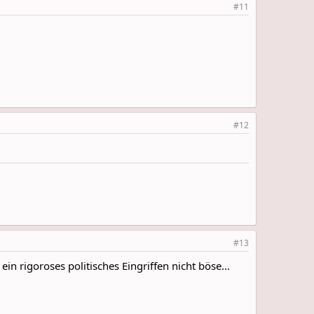
#11
#12
#13
 rigoroses politisches Eingriffen nicht böse...