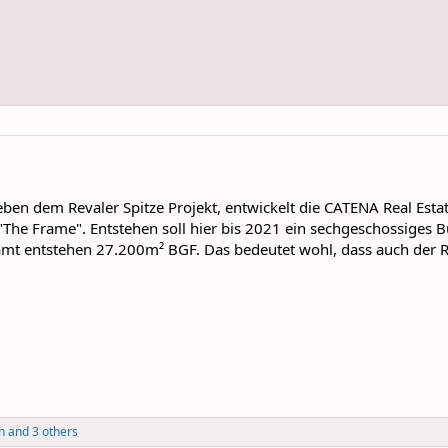
neben dem Revaler Spitze Projekt, entwickelt die CATENA Real E
he Frame". Entstehen soll hier bis 2021 ein sechgeschossiges 
esamt entstehen 27.200m² BGF. Das bedeutet wohl, dass auch de
n
and 3 others