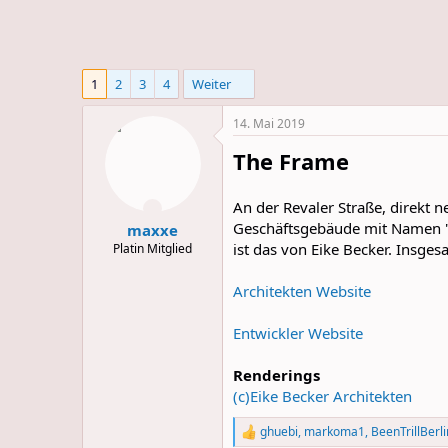
m
m
a
s
1
2
3
4
Weiter
14. Mai 2019
The Frame
An der Revaler Straße, direkt 
Geschäftsgebäude mit Namen "T
maxxe
ist das von Eike Becker. Insg
Platin Mitglied
Architekten Website
Entwickler Website
Renderings
(c)Eike Becker Architekten
ghuebi
,
markoma1
,
BeenTrillBerli
R