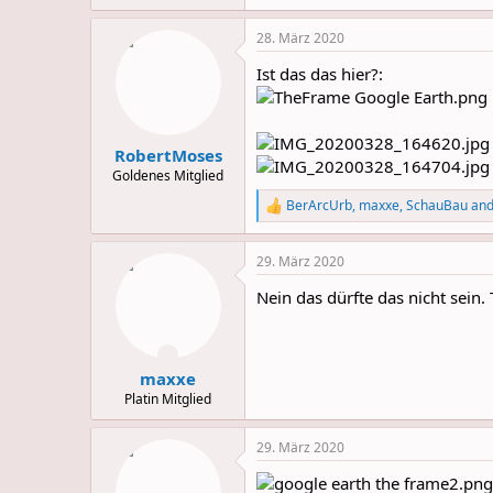
e
a
28. März 2020
c
t
Ist das das hier?:
i
o
n
s
:
RobertMoses
Goldenes Mitglied
BerArcUrb
,
maxxe
,
SchauBau
and
R
e
a
29. März 2020
c
t
Nein das dürfte das nicht sein.
i
o
n
s
:
maxxe
Platin Mitglied
29. März 2020