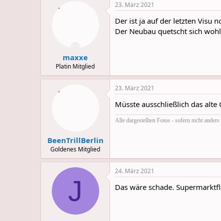
23. März 2021
c
t
Der ist ja auf der letzten Visu 
i
o
Der Neubau quetscht sich woh
n
s
:
maxxe
Platin Mitglied
23. März 2021
Müsste ausschließlich das alt
Alle dargestellten Fotos - sofern nicht ande
BeenTrillBerlin
Goldenes Mitglied
24. März 2021
J
Das wäre schade. Supermarktfla