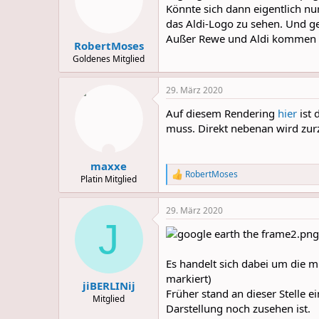
Könnte sich dann eigentlich nu
das Aldi-Logo zu sehen. Und g
Außer Rewe und Aldi kommen
RobertMoses
Goldenes Mitglied
29. März 2020
Auf diesem Rendering
hier
ist
muss. Direkt nebenan wird zurz
maxxe
RobertMoses
R
Platin Mitglied
e
a
29. März 2020
c
J
t
i
o
n
Es handelt sich dabei um die 
s
markiert)
:
jiBERLINij
Früher stand an dieser Stelle e
Mitglied
Darstellung noch zusehen ist.