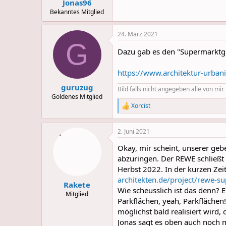
Jonas96
Bekanntes Mitglied
24. März 2021
G
Dazu gab es den "Supermarktg
https://www.architektur-urban
guruzug
Bild falls nicht angegeben alle von mi
Goldenes Mitglied
Xorcist
R
e
a
2. Juni 2021
c
t
Okay, mir scheint, unserer geb
i
o
abzuringen. Der REWE schließt 
n
Herbst 2022. In der kurzen Zeit
s
architekten.de/project/rewe-su
:
Rakete
Wie scheusslich ist das denn? 
Mitglied
Parkflächen, yeah, Parkflächen
möglichst bald realisiert wird
Jonas sagt es oben auch noch m