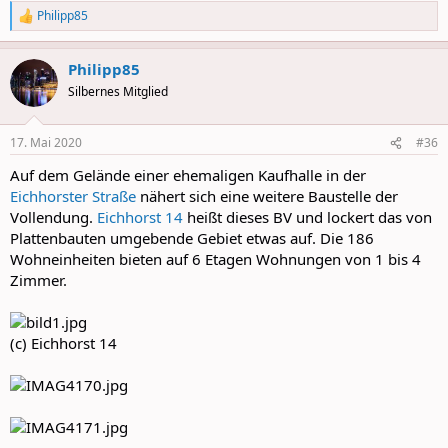
Philipp85
R
e
a
Philipp85
c
t
Silbernes Mitglied
i
o
n
17. Mai 2020
#36
s
:
Auf dem Gelände einer ehemaligen Kaufhalle in der
Eichhorster Straße
nähert sich eine weitere Baustelle der
Vollendung.
Eichhorst 14
heißt dieses BV und lockert das von
Plattenbauten umgebende Gebiet etwas auf. Die 186
Wohneinheiten bieten auf 6 Etagen Wohnungen von 1 bis 4
Zimmer.
(c) Eichhorst 14