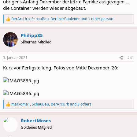
übrigens Anfang Dezember die letzte Familie ausgezogen ...
die Container werden wieder abgebaut.
BerArcUrb
,
SchauBau
,
BerlinerBauleiter
and 1 other person
R
e
a
Philipp85
c
t
Silbernes Mitglied
i
o
n
3. Januar 2021
#41
s
:
Kurz vor Fertigstellung. Fotos von Mitte Dezember '20:
markoma1
,
SchauBau
,
BerArcUrb
and 3 others
R
e
a
RobertMoses
c
t
Goldenes Mitglied
i
o