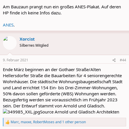
Anfang Dezember die letzte Familie ausgezogen ... die Container
Am Bauzaun prangt nun ein großes ANES-Plakat. Auf deren
werden wieder abgebaut.
HP finde ich keine Infos dazu.
ANES
.
Xorcist
Silbernes Mitglied
9. Februar 2021
#44
Ende März beginnen an der Gothaer Straße/Alten
Hellersdorfer Straße die Bauarbeiten für 4 seniorengerechte
Wohnhäuser. Die städtische Wohnungsbaugesellschaft Stadt
und Land errichtet 154 Ein- bis Drei-Zimmer-Wohnungen,
50% davon sollen geförderte (WBS) Wohnungen werden.
Bezugsfertig werden sie voraussichtlich im Frühjahr 2023
sein. Der Entwurf stammt von Arnold und Gladisch.
Source Arnold und Gladisch Architekten
Marc
,
maxxe
,
RobertMoses
and 1 other person
R
e