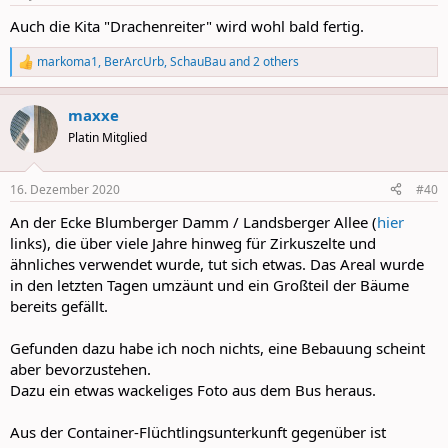
s
:
Auch die Kita "Drachenreiter" wird wohl bald fertig.
markoma1
,
BerArcUrb
,
SchauBau
and 2 others
R
e
a
maxxe
c
t
Platin Mitglied
i
o
n
16. Dezember 2020
#40
s
:
An der Ecke Blumberger Damm / Landsberger Allee (
hier
links), die über viele Jahre hinweg für Zirkuszelte und
ähnliches verwendet wurde, tut sich etwas. Das Areal wurde
in den letzten Tagen umzäunt und ein Großteil der Bäume
bereits gefällt.
Gefunden dazu habe ich noch nichts, eine Bebauung scheint
aber bevorzustehen.
Dazu ein etwas wackeliges Foto aus dem Bus heraus.
Aus der Container-Flüchtlingsunterkunft gegenüber ist