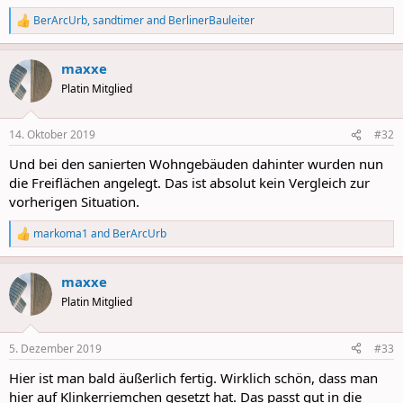
BerArcUrb
,
sandtimer
and
BerlinerBauleiter
R
e
a
maxxe
c
t
Platin Mitglied
i
o
n
14. Oktober 2019
#32
s
:
Und bei den sanierten Wohngebäuden dahinter wurden nun
die Freiflächen angelegt. Das ist absolut kein Vergleich zur
vorherigen Situation.
markoma1
and
BerArcUrb
R
e
a
maxxe
c
t
Platin Mitglied
i
o
n
5. Dezember 2019
#33
s
:
Hier ist man bald äußerlich fertig. Wirklich schön, dass man
hier auf Klinkerriemchen gesetzt hat. Das passt gut in die