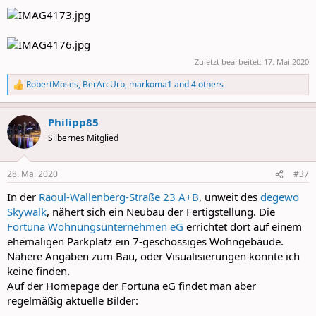
Zuletzt bearbeitet:
17. Mai 2020
RobertMoses
,
BerArcUrb
,
markoma1
and 4 others
R
e
a
Philipp85
c
t
Silbernes Mitglied
i
o
n
28. Mai 2020
#37
s
:
In der
Raoul-Wallenberg-Straße 23 A+B
, unweit des
degewo
Skywalk
, nähert sich ein Neubau der Fertigstellung. Die
Fortuna Wohnungsunternehmen eG
errichtet dort auf einem
ehemaligen Parkplatz ein 7-geschossiges Wohngebäude.
Nähere Angaben zum Bau, oder Visualisierungen konnte ich
keine finden.
Auf der Homepage der Fortuna eG findet man aber
regelmäßig aktuelle Bilder: