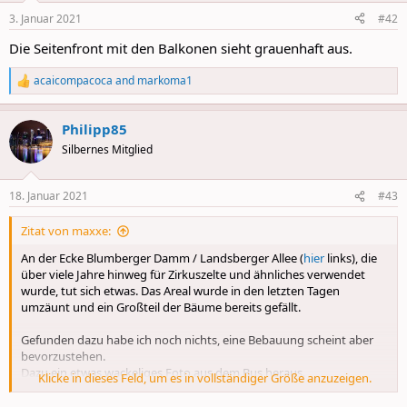
n
3. Januar 2021
#42
s
:
Die Seitenfront mit den Balkonen sieht grauenhaft aus.
acaicompacoca
and
markoma1
R
e
a
Philipp85
c
t
Silbernes Mitglied
i
o
n
18. Januar 2021
#43
s
:
Zitat von maxxe:
An der Ecke Blumberger Damm / Landsberger Allee (
hier
links), die
über viele Jahre hinweg für Zirkuszelte und ähnliches verwendet
wurde, tut sich etwas. Das Areal wurde in den letzten Tagen
umzäunt und ein Großteil der Bäume bereits gefällt.
Gefunden dazu habe ich noch nichts, eine Bebauung scheint aber
bevorzustehen.
Dazu ein etwas wackeliges Foto aus dem Bus heraus.
Klicke in dieses Feld, um es in vollständiger Größe anzuzeigen.
Aus der Container-Flüchtlingsunterkunft gegenüber ist übrigens