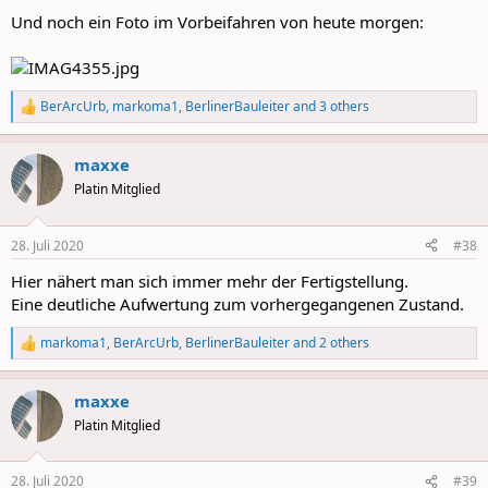
Und noch ein Foto im Vorbeifahren von heute morgen:
BerArcUrb
,
markoma1
,
BerlinerBauleiter
and 3 others
R
e
a
maxxe
c
t
Platin Mitglied
i
o
n
28. Juli 2020
#38
s
:
Hier nähert man sich immer mehr der Fertigstellung.
Eine deutliche Aufwertung zum vorhergegangenen Zustand.
markoma1
,
BerArcUrb
,
BerlinerBauleiter
and 2 others
R
e
a
maxxe
c
t
Platin Mitglied
i
o
n
28. Juli 2020
#39