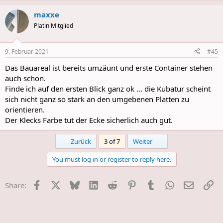
a
maxxe
c
t
Platin Mitglied
i
o
n
9. Februar 2021
#45
s
:
Das Bauareal ist bereits umzäunt und erste Container stehen
auch schon.
Finde ich auf den ersten Blick ganz ok ... die Kubatur scheint
sich nicht ganz so stark an den umgebenen Platten zu
orientieren.
Der Klecks Farbe tut der Ecke sicherlich auch gut.
First
Last
Zurück
3 of 7
Weiter
You must log in or register to reply here.
Facebook
X
Bluesky
LinkedIn
Reddit
Pinterest
Tumblr
WhatsApp
E-Mail
Li
Share: