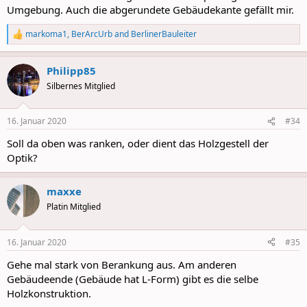
Umgebung. Auch die abgerundete Gebäudekante gefällt mir.
markoma1
,
BerArcUrb
and
BerlinerBauleiter
R
e
a
Philipp85
c
t
Silbernes Mitglied
i
o
n
16. Januar 2020
#34
s
:
Soll da oben was ranken, oder dient das Holzgestell der
Optik?
maxxe
Platin Mitglied
16. Januar 2020
#35
Gehe mal stark von Berankung aus. Am anderen
Gebäudeende (Gebäude hat L-Form) gibt es die selbe
Holzkonstruktion.