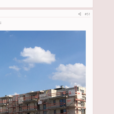
#51
: