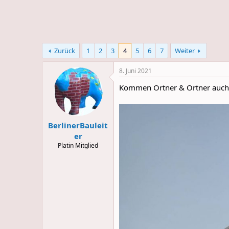
e
u
m
m
a
s
Zurück
1
2
3
4
5
6
7
Weiter
8. Juni 2021
Kommen Ortner & Ortner auch
BerlinerBauleit
er
Platin Mitglied