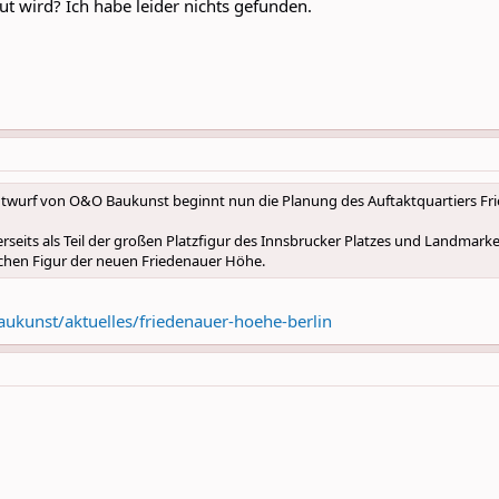
ut wird? Ich habe leider nichts gefunden.
twurf von O&O Baukunst beginnt nun die Planung des Auftaktquartiers Fri
nerseits als Teil der großen Platzfigur des Innsbrucker Platzes und Landmar
chen Figur der neuen Friedenauer Höhe.
aukunst/aktuelles/friedenauer-hoehe-berlin