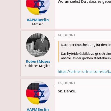
Woran siehst Du , dass es geba
i
o
n
s
:
AAPMBerlin
Mitglied
14. Juni 2021
Nach der Entscheidung für den En
Das hybride Gebilde zeigt sich ei
Abschluss der großen städtebauli
RobertMoses
Goldenes Mitglied
https://ortner-ortner.com/de/b
15. Juni 2021
ok. Danke.
AAPMBerlin