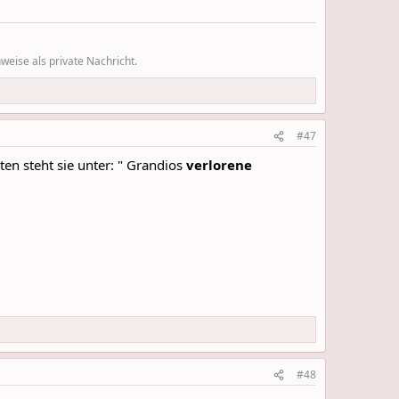
eise als private Nachricht.
#47
en steht sie unter: " Grandios
verlorene
#48