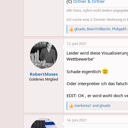
(C)
Ortner & Ortner
Alle Fotos, sofern nicht anders angegebe
Ich suche eine 2-Zimmer-Wohnung in Be
ghuebi
,
BeenTrillBerlin
,
Philipp85
R
e
a
12. Juni 2021
c
t
Leider wird diese Visualisieru
i
o
Wettbewerbe"
n
s
Schade eigentlich
:
RobertMoses
Goldenes Mitglied
Oder interpretier ich das falsch
EDIT: OK , er wird wohl doch ver
markoma1
and
ghuebi
R
e
a
14. Juni 2021
c
t