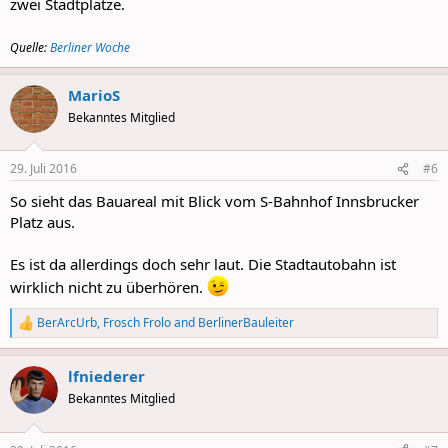
zwei Stadtplätze.
Quelle:
Berliner Woche
MarioS
Bekanntes Mitglied
29. Juli 2016
#6
So sieht das Bauareal mit Blick vom S-Bahnhof Innsbrucker
Platz aus.
Es ist da allerdings doch sehr laut. Die Stadtautobahn ist
wirklich nicht zu überhören.
BerArcUrb
,
Frosch Frolo
and
BerlinerBauleiter
R
e
a
lfniederer
c
t
Bekanntes Mitglied
i
o
n