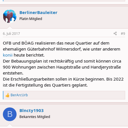
e
a
BerlinerBauleiter
c
t
Platin Mitglied
i
o
n
6. Juli 2017
#9
s
:
OFB und BÖAG realisieren das neue Quartier auf dem
ehemaligen Güterbahnhof Wilmersdorf, wie unter anderem
konii
heute berichtet.
Der Bebauungsplan ist rechtskräftig und somit können circa
900 Wohnungen zwischen Hauptstraße und Handjerystraße
entstehen.
Die Erschließungsarbeiten sollen in Kürze beginnen. Bis 2022
ist die Fertigstellung des Quartiers geplant.
BerArcUrb
R
e
a
Blncty1903
c
B
t
Bekanntes Mitglied
i
o