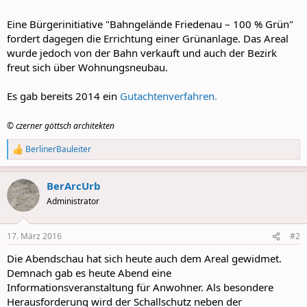
Eine Bürgerinitiative "Bahngelände Friedenau – 100 % Grün"
fordert dagegen die Errichtung einer Grünanlage. Das Areal
wurde jedoch von der Bahn verkauft und auch der Bezirk
freut sich über Wohnungsneubau.
Es gab bereits 2014 ein
Gutachtenverfahren.
© czerner göttsch architekten
BerlinerBauleiter
R
e
a
BerArcUrb
c
t
Administrator
i
o
n
17. März 2016
#2
s
:
Die Abendschau hat sich heute auch dem Areal gewidmet.
Demnach gab es heute Abend eine
Informationsveranstaltung für Anwohner. Als besondere
Herausforderung wird der Schallschutz neben der