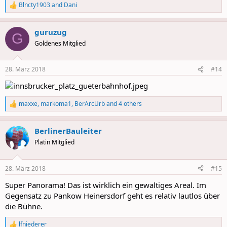
Blncty1903
and
Dani
R
e
a
guruzug
c
G
t
Goldenes Mitglied
i
o
n
28. März 2018
#14
s
:
maxxe
,
markoma1
,
BerArcUrb
and 4 others
R
e
a
BerlinerBauleiter
c
t
Platin Mitglied
i
o
n
28. März 2018
#15
s
:
Super Panorama! Das ist wirklich ein gewaltiges Areal. Im
Gegensatz zu Pankow Heinersdorf geht es relativ lautlos über
die Bühne.
lfniederer