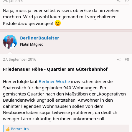
29. Juli 2016
#7
s
:
Na ja, muss ja jeder selbst wissen, ob er/sie da hin ziehen
möchten. Wird ja wohl kaum jemand mit vorgehaltener
Pistole dazu gezwungen!
BerlinerBauleiter
Platin Mitglied
27. September 2016
#8
Friedenauer Höhe - Quartier am Güterbahnhof
Hier erfolgte laut
Berliner Woche
inzwischen der erste
Spatenstich für die geplanten 940 Wohnungen. Ein
gemischtes Quartier nach den Maßstäben der „Kooperativen
Baulandentwicklung“ soll entstehen. Anwohner in den
dahinter liegenden Wohnhäusern sollen von dem
Neubauvorhaben sogar teilweise profitieren, da deutlich
weniger Lärm zukünftig bei ihnen ankommen soll.
BerArcUrb
R