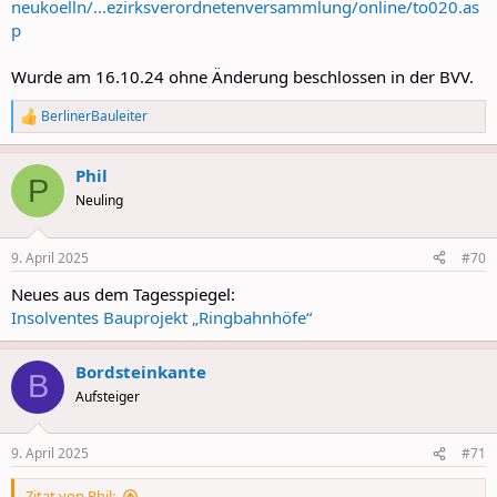
neukoelln/...ezirksverordnetenversammlung/online/to020.as
p
Wurde am 16.10.24 ohne Änderung beschlossen in der BVV.
BerlinerBauleiter
R
e
a
Phil
c
P
t
Neuling
i
o
n
9. April 2025
#70
s
:
Neues aus dem Tagesspiegel:
Insolventes Bauprojekt „Ringbahnhöfe“
Bordsteinkante
B
Aufsteiger
9. April 2025
#71
Zitat von Phil: