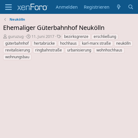
Anmelden
Registrieren
Neukölln
Ehemaliger Güterbahnhof Neukölln
E
E
S
guruzug
11. Juni 2017
bezirksgrenze
erschließung
r
r
c
güterbahnhof
hertabrücke
hochhaus
karl-marx straße
neukölln
s
s
h
revitalisierung
ringbahnstraße
urbanisierung
wohnhochhaus
t
t
l
wohnungsbau
e
e
a
l
l
g
l
l
w
e
u
o
r
n
r
d
g
t
e
s
e
s
d
T
a
h
t
e
u
m
m
a
s