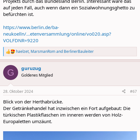
Projekts durch das Bundesland Berlin. Interessant wäre das
auf jeden Fall, auch wenn dann ein Sozialwohnungsghetto zu
befürchten ist.
https://www.berlin.de/ba-
neukoelln/...etenversammlung/online/vo020.asp?
VOLFDNR=9220
haelzet
,
MarsmanRom
and
BerlinerBauleiter
R
e
a
guruzug
c
G
t
Goldenes Mitglied
i
o
n
28. Oktober 2024
#67
s
:
Blick von der Herthabrücke.
Der Getränkehandel hat inzwischen ein Fort aufgebaut: Die
türkischen Plastikflaschen im inneren werden von Holz-
Europaletten umzäunt.