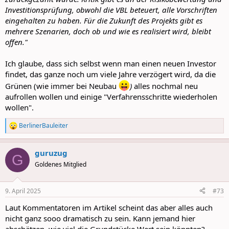
Investitionsprüfung, obwohl die VBL beteuert, alle Vorschriften
eingehalten zu haben. Für die Zukunft des Projekts gibt es
mehrere Szenarien, doch ob und wie es realisiert wird, bleibt
offen."
Ich glaube, dass sich selbst wenn man einen neuen Investor
findet, das ganze noch um viele Jahre verzögert wird, da die
Grünen (wie immer bei Neubau
)
alles nochmal neu
aufrollen wollen und einige "Verfahrensschritte wiederholen
wollen".
BerlinerBauleiter
R
e
a
guruzug
c
G
t
Goldenes Mitglied
i
o
n
9. April 2025
#73
s
:
Laut Kommentatoren im Artikel scheint das aber alles auch
nicht ganz sooo dramatisch zu sein. Kann jemand hier
abschätzen, wie viel die Grundstücke Wert sein könnten?