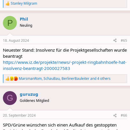
Stanley Milgram
R
e
a
Phil
c
P
t
Neuling
i
o
n
18. August 2024
#65
s
:
Neuester Stand: Insolvenz für die Projektgesellschaften wurde
beantragt
https://www.iz.de/projekte/news/-projekt-ringbahnhoefe-hat-
insolvenz-beantragt-2000027583
MarsmanRom
,
SchauBau
,
BerlinerBauleiter
and 4 others
R
e
a
guruzug
c
G
t
Goldenes Mitglied
i
o
n
20. September 2024
#66
s
:
SPD/Grüne wünschen sich einen Aufkauf des gestoppten