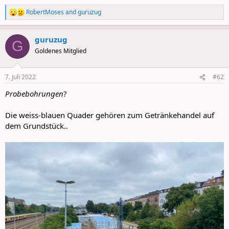
RobertMoses
and
guruzug
R
e
a
guruzug
c
G
t
Goldenes Mitglied
i
o
n
7. Juli 2022
#62
s
:
Probebohrungen
?
Die weiss-blauen Quader gehören zum Getränkehandel auf
dem Grundstück..