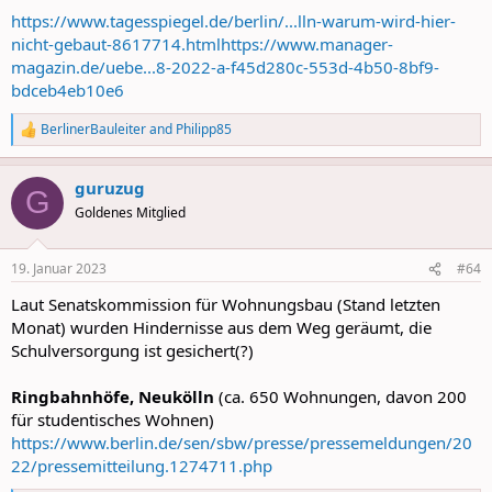
https://www.tagesspiegel.de/berlin/...lln-warum-wird-hier-
nicht-gebaut-8617714.html
https://www.manager-
magazin.de/uebe...8-2022-a-f45d280c-553d-4b50-8bf9-
bdceb4eb10e6
BerlinerBauleiter
and
Philipp85
R
e
a
guruzug
c
G
t
Goldenes Mitglied
i
o
n
19. Januar 2023
#64
s
:
Laut Senatskommission für Wohnungsbau (Stand letzten
Monat) wurden Hindernisse aus dem Weg geräumt, die
Schulversorgung ist gesichert(?)
Ringbahnhöfe, Neukölln
(ca. 650 Wohnungen, davon 200
für studentisches Wohnen)
https://www.berlin.de/sen/sbw/presse/pressemeldungen/20
22/pressemitteilung.1274711.php