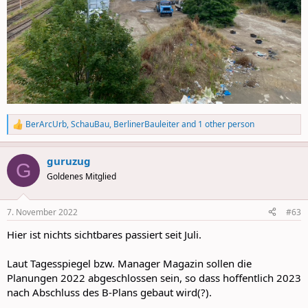
BerArcUrb
,
SchauBau
,
BerlinerBauleiter
and 1 other person
R
e
a
guruzug
c
G
t
Goldenes Mitglied
i
o
n
7. November 2022
#63
s
:
Hier ist nichts sichtbares passiert seit Juli.
Laut Tagesspiegel bzw. Manager Magazin sollen die
Planungen 2022 abgeschlossen sein, so dass hoffentlich 2023
nach Abschluss des B-Plans gebaut wird(?).