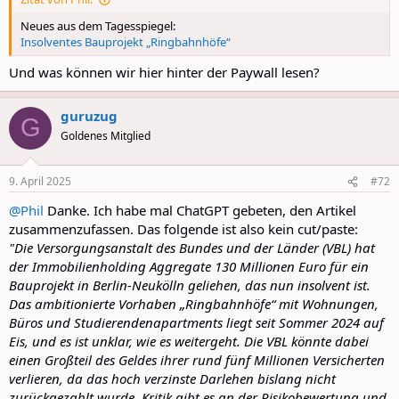
Neues aus dem Tagesspiegel:
Insolventes Bauprojekt „Ringbahnhöfe“
Und was können wir hier hinter der Paywall lesen?
guruzug
G
Goldenes Mitglied
9. April 2025
#72
@Phil
Danke. Ich habe mal ChatGPT gebeten, den Artikel
zusammenzufassen. Das folgende ist also kein cut/paste:
"Die Versorgungsanstalt des Bundes und der Länder (VBL) hat
der Immobilienholding Aggregate 130 Millionen Euro für ein
Bauprojekt in Berlin-Neukölln geliehen, das nun insolvent ist.
Das ambitionierte Vorhaben „Ringbahnhöfe“ mit Wohnungen,
Büros und Studierendenapartments liegt seit Sommer 2024 auf
Eis, und es ist unklar, wie es weitergeht. Die VBL könnte dabei
einen Großteil des Geldes ihrer rund fünf Millionen Versicherten
verlieren, da das hoch verzinste Darlehen bislang nicht
zurückgezahlt wurde. Kritik gibt es an der Risikobewertung und