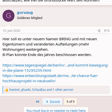
guruzug
G
Goldenes Mitglied
10. Juni 2026
#74
Hier soll es unter neuem Namen BRING und mit neuen
Eigentümern und veränderten Aufteilungen (mehr
Wohnungen) weitergehen.
B-Plan könnte Ende des Jahres beschlossen werden.
https://www.tagesspiegel.de/berlin/...and-kommt-bewegung-
in-die-plane-15295259.html
https://www.entwicklungsstadt.de/me...ite-chance-fuer-
hochhausprojekt-in-neukoelln/
haelzet
,
ghuebi
,
SchauBau
and 1 other person
R
e
a
First
Zurück
5 of 5
c
t
You must log in or register to reply here.
i