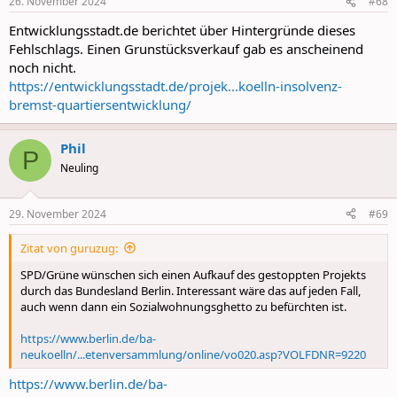
26. November 2024
#68
s
:
Entwicklungsstadt.de berichtet über Hintergründe dieses
Fehlschlags. Einen Grunstücksverkauf gab es anscheinend
noch nicht.
https://entwicklungsstadt.de/projek...koelln-insolvenz-
bremst-quartiersentwicklung/
Phil
P
Neuling
29. November 2024
#69
Zitat von guruzug:
SPD/Grüne wünschen sich einen Aufkauf des gestoppten Projekts
durch das Bundesland Berlin. Interessant wäre das auf jeden Fall,
auch wenn dann ein Sozialwohnungsghetto zu befürchten ist.
https://www.berlin.de/ba-
neukoelln/...etenversammlung/online/vo020.asp?VOLFDNR=9220
https://www.berlin.de/ba-