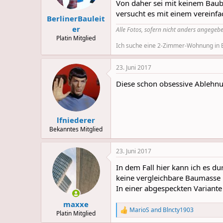
Von daher sei mit keinem Baub
s
versucht es mit einem vereinfa
:
BerlinerBauleit
er
Alle Fotos, sofern nicht anders angegebe
Platin Mitglied
Ich suche eine 2-Zimmer-Wohnung in Be
23. Juni 2017
Diese schon obsessive Ablehnu
lfniederer
Bekanntes Mitglied
23. Juni 2017
In dem Fall hier kann ich es du
keine vergleichbare Baumasse
In einer abgespeckten Variante 
maxxe
MarioS
and
Blncty1903
R
Platin Mitglied
e