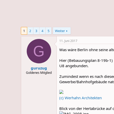
e
u
m
m
a
s
1
2
3
4
5
Weiter
11. Juni 2017
G
Was wäre Berlin ohne seine a
Hier (Bebauungsplan 8-19b-1)
U8 angebunden.
guruzug
Goldenes Mitglied
Zumindest wenn es nach dieser
Gewerbe/Bahnhofgebäude natü
(c) Werhahn Architekten
Blick von der Hertabrücke auf