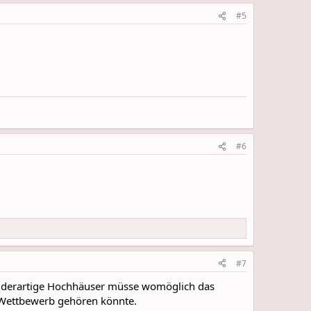
#5
#6
#7
ür derartige Hochhäuser müsse womöglich das
 Wettbewerb gehören könnte.