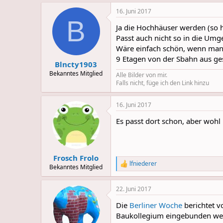
16. Juni 2017
B
Ja die Hochhäuser werden (so 
Passt auch nicht so in die Umg
Wäre einfach schön, wenn man
9 Etagen von der Sbahn aus ges
Blncty1903
Bekanntes Mitglied
Alle Bilder von mir.
Falls nicht, füge ich den Link hinzu
16. Juni 2017
Es passt dort schon, aber wohl n
Frosch Frolo
lfniederer
R
Bekanntes Mitglied
e
a
22. Juni 2017
c
t
Die
Berliner Woche
berichtet v
i
o
Baukollegium eingebunden wer
n