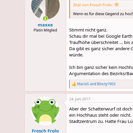
Zitat von Frosch Frolo:
Wenn es für diese Gegend zu hoch is
maxxe
Stimmt nicht ganz.
Platin Mitglied
Schau dir mal bei Google Eart
Traufhöhe überschreitet ... bis
Da gibt es ganz sicher ander
würde.
Ich bin ganz sicher kein Hoch
Argumentation des Bezirks/Ba
MarioS
and
Blncty1903
R
e
a
24. Juni 2017
c
t
Aber der Schattenwurf ist doc
i
o
ein Hochhaus steht oder nicht. 
n
Stadtzentrum zu. Hatte Frau L
s
:
Frosch Frolo