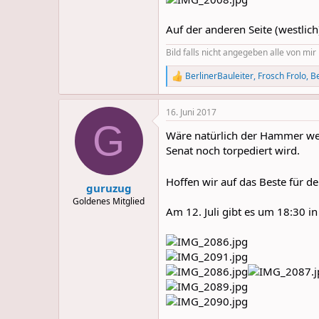
Auf der anderen Seite (westlich
Bild falls nicht angegeben alle von mi
BerlinerBauleiter
,
Frosch Frolo
,
Be
R
e
a
16. Juni 2017
c
G
t
Wäre natürlich der Hammer we
i
o
Senat noch torpediert wird.
n
s
Hoffen wir auf das Beste für 
:
guruzug
Goldenes Mitglied
Am 12. Juli gibt es um 18:30 