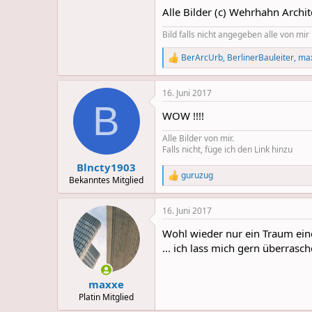
Alle Bilder (c) Wehrhahn Archit
Bild falls nicht angegeben alle von mi
BerArcUrb
,
BerlinerBauleiter
,
ma
R
e
a
16. Juni 2017
c
B
t
WOW !!!!
i
o
Alle Bilder von mir.
n
Falls nicht, füge ich den Link hinzu
s
:
Blncty1903
guruzug
R
Bekanntes Mitglied
e
a
16. Juni 2017
c
t
Wohl wieder nur ein Traum eine
i
o
... ich lass mich gern überrasch
n
s
:
maxxe
Platin Mitglied