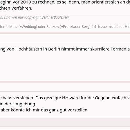
eginn vor 2019 zu rechnen, es sei denn, man orientiert sich an
chten Verfahren.
n, sind von mir (Copyright BerlinerBauleiter)
rlin Mitte (+Wedding) oder Pankow (+Prenzlauer Berg). Ich freue mich über Hinw
ng von Hochhäusern in Berlin nimmt immer skurrilere Formen an
rchaus verstehen. Das gezeigte HH wäre für die Gegend einfach vi
 in der Umgebung.
aber könnte ich mir das ganz gut vorstellen.