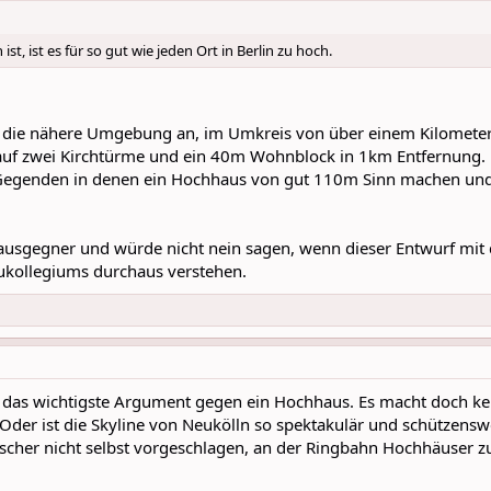
t, ist es für so gut wie jeden Ort in Berlin zu hoch.
h die nähere Umgebung an, im Umkreis von über einem Kilometer 
 auf zwei Kirchtürme und ein 40m Wohnblock in 1km Entfernung. Das
e Gegenden in denen ein Hochhaus von gut 110m Sinn machen un
hausgegner und würde nicht nein sagen, wenn dieser Entwurf mit 
ukollegiums durchaus verstehen.
h das wichtigste Argument gegen ein Hochhaus. Es macht doch ke
Oder ist die Skyline von Neukölln so spektakulär und schützenswert
üscher nicht selbst vorgeschlagen, an der Ringbahn Hochhäuser 