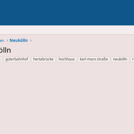
ben
Neukölln
lln
g
güterbahnhof
hertabrücke
hochhaus
karl-marx straße
neukölln
r