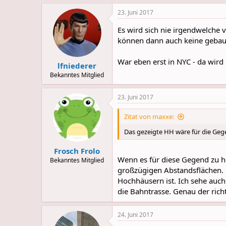
a
23. Juni 2017
c
t
Es wird sich nie irgendwelche
i
o
können dann auch keine gebau
n
s
War eben erst in NYC - da wird
:
lfniederer
Bekanntes Mitglied
23. Juni 2017
Zitat von maxxe:
Das gezeigte HH wäre für die Geg
Frosch Frolo
Wenn es für diese Gegend zu ho
Bekanntes Mitglied
großzügigen Abstandsflächen. 
Hochhäusern ist. Ich sehe auch
die Bahntrasse. Genau der richt
24. Juni 2017