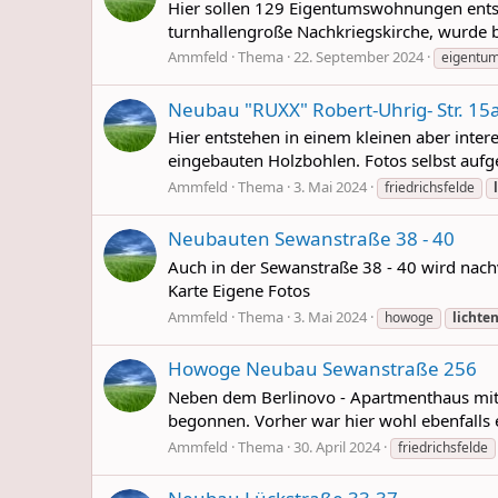
Hier sollen 129 Eigentumswohnungen entst
turnhallengroße Nachkriegskirche, wurde be
Ammfeld
Thema
22. September 2024
eigentu
Neubau "RUXX" Robert-Uhrig- Str. 15
Hier entstehen in einem kleinen aber inte
eingebauten Holzbohlen. Fotos selbst au
Ammfeld
Thema
3. Mai 2024
friedrichsfelde
Neubauten Sewanstraße 38 - 40
Auch in der Sewanstraße 38 - 40 wird nach
Karte Eigene Fotos
Ammfeld
Thema
3. Mai 2024
howoge
lichte
Howoge Neubau Sewanstraße 256
Neben dem Berlinovo - Apartmenthaus mit 
begonnen. Vorher war hier wohl ebenfalls 
Ammfeld
Thema
30. April 2024
friedrichsfelde