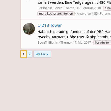
saniert werden. Eine Tiefgarage mit 480 P
BerlinerBauleiter
Thema
15. Februar 2018
albr
Antworten: 35
Forum
marc kocher architekten
Q 218 Tower
Habe ich gerade gefunden auf der PBP Hambu
zwecks Baustart, Höhe usw. © pbp.hambu
BeenTrillBerlin
Thema
17. Mai 2017
frankfurter 
1
2
Weiter