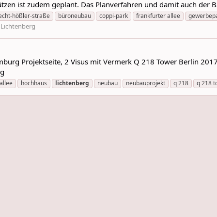
lätzen ist zudem geplant. Das Planverfahren und damit auch der 
echt-hößler-straße
büroneubau
coppi-park
frankfurter allee
gewerbep
:
Lichtenberg
rg Projektseite, 2 Visus mit Vermerk Q 218 Tower Berlin 2017 ! 
rg
allee
hochhaus
lichtenberg
neubau
neubauprojekt
q 218
q 218 t