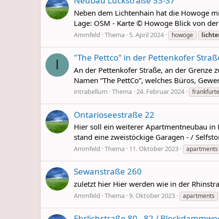
Neubau Lückstraße 33-37
Neben dem Lichtenhain hat die Howoge mi
Lage: OSM - Karte © Howoge Blick von der
Ammfeld
Thema
5. April 2024
howoge
licht
"The Pettco" in der Pettenkofer Straß
I
An der Pettenkofer Straße, an der Grenze
Namen “The PettCo”, welches Büros, Gewer
intrabellum
Thema
24. Februar 2024
frankfurte
Ontarioseestraße 22
Hier soll ein weiterer Apartmentneubau in
stand eine zweistöckige Garagen - / Sel
Ammfeld
Thema
11. Oktober 2023
apartments
Sewanstraße 260
zuletzt hier Hier werden wie in der Rhins
Ammfeld
Thema
9. Oktober 2023
apartments
Ehrlichstraße 80 - 82 / Blockdammwe