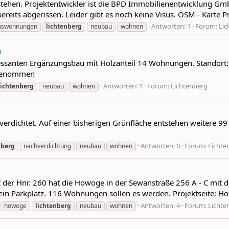
ehen. Projektentwickler ist die BPD Immobilienentwicklung Gmb
reits abgerissen. Leider gibt es noch keine Visus. OSM - Karte 
Antworten: 1
Forum:
Lic
mswohnungen
lichtenberg
neubau
wohnen
a
ressanten Ergänzungsbau mit Holzanteil 14 Wohnungen. Standort:
fgenommen
Antworten: 1
Forum:
Lichtenberg
lichtenberg
neubau
wohnen
verdichtet. Auf einer bisherigen Grünfläche entstehen weitere 
Antworten: 0
Forum:
Lichte
nberg
nachverdichtung
neubau
wohnen
der Hnr. 260 hat die Howoge in der Sewanstraße 256 A - C mit d
ein Parkplatz. 116 Wohnungen sollen es werden. Projektseite: How
Antworten: 4
Forum:
Lichte
howoge
lichtenberg
neubau
wohnen