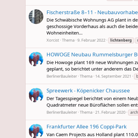
Fischerstraße 8–11 - Neubauvorhab
Die Schwäbische Wohnungs AG plant in der
geschossige Vorderhaus als auch die beid
Wohneinheiten...
Xorcist
Thema
9. Februar 2022
lichtenberg
HOWOGE Neubau Rummelsburger Buch
Die Howoge plant 169 neue Wohnungen zwis
geplant, so berichtet unter anderem das Dea
BerlinerBauleiter
Thema
14. September 2021
Spreewerk - Köpenicker Chaussee
Der Tagesspiegel berichtet von einem Neub
Quadratmeter neue Büroflächen sollen ents
BerlinerBauleiter
Thema
21. Februar 2020
arch
Frankfurter Allee 196 Coppi-Park
Van Caem Projects aus Holland plant 110.