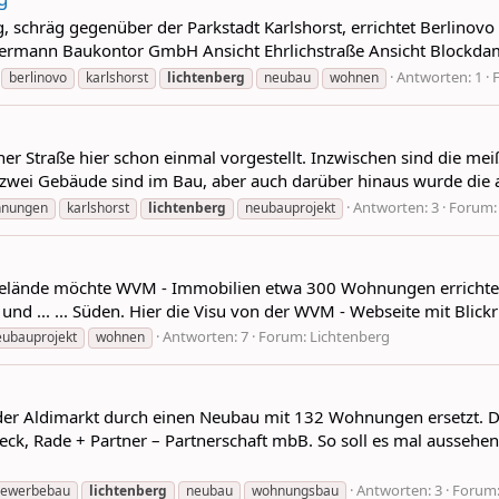
, schräg gegenüber der Parkstadt Karlshorst, errichtet Berlino
oermann Baukontor GmbH Ansicht Ehrlichstraße Ansicht Blockdamm
Antworten: 1
berlinovo
karlshorst
lichtenberg
neubau
wohnen
er Straße hier schon einmal vorgestellt. Inzwischen sind die me
re zwei Gebäude sind im Bau, aber auch darüber hinaus wurde die 
Antworten: 3
Forum
hnungen
karlshorst
lichtenberg
neubauprojekt
lände möchte WVM - Immobilien etwa 300 Wohnungen errichten.
 und ... ... Süden. Hier die Visu von der WVM - Webseite mit Bli
Antworten: 7
Forum:
Lichtenberg
eubauprojekt
wohnen
nder Aldimarkt durch einen Neubau mit 132 Wohnungen ersetzt
ck, Rade + Partner – Partnerschaft mbB. So soll es mal aussehen
Antworten: 3
Forum
ewerbebau
lichtenberg
neubau
wohnungsbau