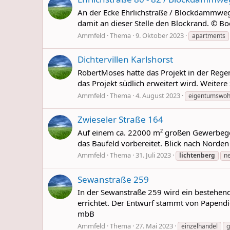
An der Ecke Ehrlichstraße / Blockdammweg
damit an dieser Stelle den Blockrand. © B
Ammfeld
Thema
9. Oktober 2023
apartments
Dichtervillen Karlshorst
RobertMoses hatte das Projekt in der Regen
das Projekt südlich erweitert wird. Weite
Ammfeld
Thema
4. August 2023
eigentumswo
Zwieseler Straße 164
Auf einem ca. 22000 m² großen Gewerbege
das Baufeld vorbereitet. Blick nach Norden
Ammfeld
Thema
31. Juli 2023
lichtenberg
n
Sewanstraße 259
In der Sewanstraße 259 wird ein bestehe
errichtet. Der Entwurf stammt von Papendie
mbB
Ammfeld
Thema
27. Mai 2023
einzelhandel
g