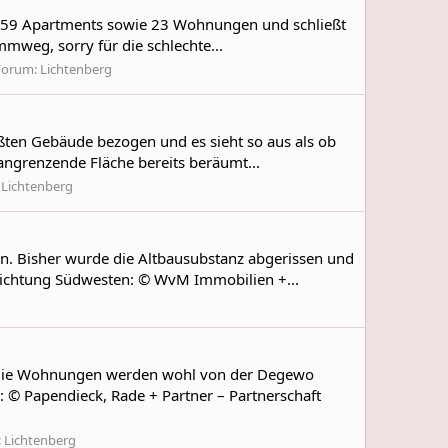
vo 59 Apartments sowie 23 Wohnungen und schließt
weg, sorry für die schlechte...
Forum:
Lichtenberg
ißten Gebäude bezogen und es sieht so aus als ob
angrenzende Fläche bereits beräumt...
:
Lichtenberg
 Bisher wurde die Altbausubstanz abgerissen und
ckrichtung Südwesten: © WvM Immobilien +...
. Die Wohnungen werden wohl von der Degewo
: © Papendieck, Rade + Partner – Partnerschaft
:
Lichtenberg