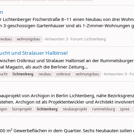
en
 Lichtenberger Fischerstraße 8–11 einen Neubau von drei Wohn
en 3-geschossigen Gartenhäuser sind als 1-Zimmer-Wohnungen g
Antworten: 3
Forum:
Lichtenberg
neubau
wohnungsbau
t und Stralauer Halbinsel
chen Ostkreuz und Stralauer Halbinsel an der Rummelsburger Bu
l Magazin, als auch die Berliner Zeitung...
Antworten: 9
F
bucht
lichtenberg
neubau
ostkreuz
wohnungsbau
auprojekt von Archigon in Berlin Lichtenberg, nähe Bezirksgren
tehen. Archigon ist als Projektentwickler und Architekt involvie
igon
büroprojekt
lichtenberg
neubauprojekt
rummelsburg
spree
000 m² Gewerbeflächen in dem Quartier. Sechs Neubauten sollen 