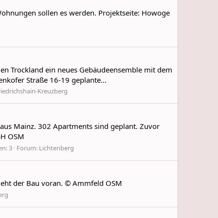
ohnungen sollen es werden. Projektseite: Howoge
ehmen Trockland ein neues Gebäudeensemble mit dem
kofer Straße 16-19 geplante...
riedrichshain-Kreuzberg
 aus Mainz. 302 Apartments sind geplant. Zuvor
mbH OSM
n: 3
Forum:
Lichtenberg
l geht der Bau voran. © Ammfeld OSM
erg