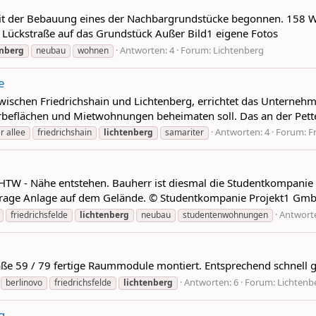
t der Bebauung eines der Nachbargrundstücke begonnen. 158 W
 Lückstraße auf das Grundstück Außer Bild1 eigene Fotos
Antworten: 4
Forum:
Lichtenberg
enberg
neubau
wohnen
e
 zwischen Friedrichshain und Lichtenberg, errichtet das Untern
beflächen und Mietwohnungen beheimaten soll. Das an der Petten
Antworten: 4
Forum:
F
r allee
friedrichshain
lichtenberg
samariter
 HTW - Nähe entstehen. Bauherr ist diesmal die Studentkompanie
fstorage Anlage auf dem Gelände. © Studentkompanie Projekt1 G
Antworte
friedrichsfelde
lichtenberg
neubau
studentenwohnungen
traße 59 / 79 fertige Raummodule montiert. Entsprechend schnel
Antworten: 6
Forum:
Lichtenb
berlinovo
friedrichsfelde
lichtenberg
g