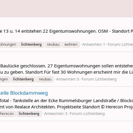
ße 13 u. 14 entstehen 22 Eigentumswohnungen. OSM - Standort Pr
Antworten: 1
Forum:
Licht
ohnungen
lichtenberg
neubau
wohnen
eine Baulücke geschlossen. 27 Eigentumswohnungen sollen entste
isu zu geben. Standort Für fast 30 Wohnungen erscheint mir die L
Antworten: 0
Forum:
Lichtenberg
ngen
lichtenberg
neubau
stelle Blockdammweg
 Total - Tankstelle an der Ecke Rummelsburger Landstraße / B
 von Realace Architekten. Projektseite Standort © Herecon Proje
Antworten: 3
Forum:
Lichtenberg
herecon
lichtenberg