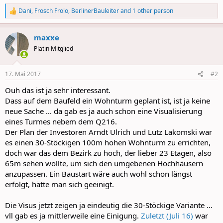
Dani
,
Frosch Frolo
,
BerlinerBauleiter
and 1 other person
R
e
a
maxxe
c
t
Platin Mitglied
i
o
n
17. Mai 2017
#2
s
:
Ouh das ist ja sehr interessant.
Dass auf dem Baufeld ein Wohnturm geplant ist, ist ja keine
neue Sache ... da gab es ja auch schon eine Visualisierung
eines Turmes nebem dem Q216.
Der Plan der Investoren Arndt Ulrich und Lutz Lakomski war
es einen 30-Stöckigen 100m hohen Wohnturm zu errichten,
doch war das dem Bezirk zu hoch, der lieber 23 Etagen, also
65m sehen wollte, um sich den umgebenen Hochhäusern
anzupassen. Ein Baustart wäre auch wohl schon längst
erfolgt, hätte man sich geeinigt.
Die Visus jetzt zeigen ja eindeutig die 30-Stöckige Variante ...
vll gab es ja mittlerweile eine Einigung.
Zuletzt (Juli 16)
war