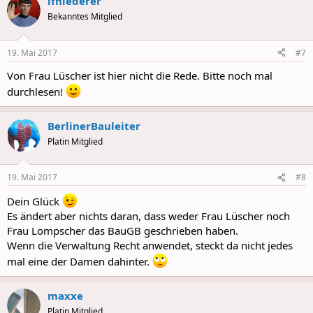
lfniederer
c
t
Bekanntes Mitglied
i
o
n
19. Mai 2017
#7
s
:
Von Frau Lüscher ist hier nicht die Rede. Bitte noch mal
durchlesen!
BerlinerBauleiter
Platin Mitglied
19. Mai 2017
#8
Dein Glück
Es ändert aber nichts daran, dass weder Frau Lüscher noch
Frau Lompscher das BauGB geschrieben haben.
Wenn die Verwaltung Recht anwendet, steckt da nicht jedes
mal eine der Damen dahinter.
maxxe
Platin Mitglied