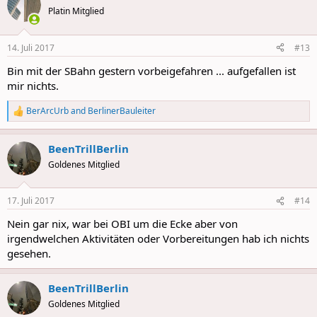
Platin Mitglied
14. Juli 2017
#13
Bin mit der SBahn gestern vorbeigefahren ... aufgefallen ist
mir nichts.
BerArcUrb
and
BerlinerBauleiter
R
e
a
BeenTrillBerlin
c
t
Goldenes Mitglied
i
o
n
17. Juli 2017
#14
s
:
Nein gar nix, war bei OBI um die Ecke aber von
irgendwelchen Aktivitäten oder Vorbereitungen hab ich nichts
gesehen.
BeenTrillBerlin
Goldenes Mitglied