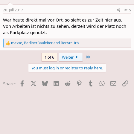
20. Juli 2017
#15
War heute direkt mal vor Ort, so sieht es zur Zeit hier aus.
Von Arbeiten ist nichts zu sehen, derzeit wird der Platz noch
als Parkplatz genutzt.
maxxe
,
BerlinerBauleiter
and
BerArcUrb
R
e
a
Last
1 of 6
Weiter
c
t
You must log in or register to reply here.
i
o
n
Facebook
X
Bluesky
LinkedIn
Reddit
Pinterest
Tumblr
WhatsApp
E-Mail
Li
Share:
s
: