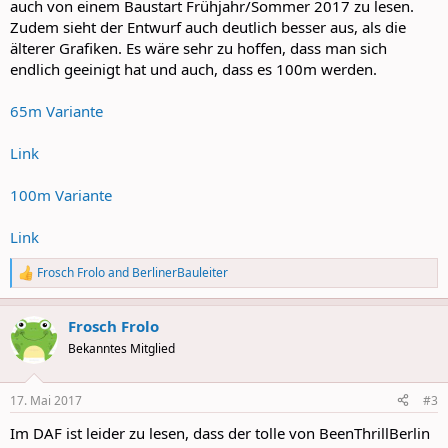
auch von einem Baustart Frühjahr/Sommer 2017 zu lesen.
Zudem sieht der Entwurf auch deutlich besser aus, als die
älterer Grafiken. Es wäre sehr zu hoffen, dass man sich
endlich geeinigt hat und auch, dass es 100m werden.
65m Variante
Link
100m Variante
Link
Frosch Frolo
and
BerlinerBauleiter
R
e
a
Frosch Frolo
c
t
Bekanntes Mitglied
i
o
n
17. Mai 2017
#3
s
:
Im DAF ist leider zu lesen, dass der tolle von BeenThrillBerlin