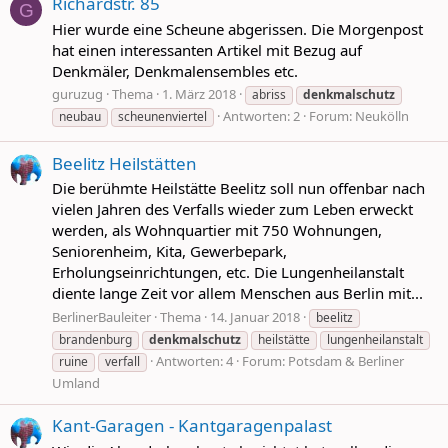
Richardstr. 85
G
Hier wurde eine Scheune abgerissen. Die Morgenpost
hat einen interessanten Artikel mit Bezug auf
Denkmäler, Denkmalensembles etc.
guruzug
Thema
1. März 2018
abriss
denkmalschutz
Antworten: 2
Forum:
Neukölln
neubau
scheunenviertel
Beelitz Heilstätten
Die berühmte Heilstätte Beelitz soll nun offenbar nach
vielen Jahren des Verfalls wieder zum Leben erweckt
werden, als Wohnquartier mit 750 Wohnungen,
Seniorenheim, Kita, Gewerbepark,
Erholungseinrichtungen, etc. Die Lungenheilanstalt
diente lange Zeit vor allem Menschen aus Berlin mit...
BerlinerBauleiter
Thema
14. Januar 2018
beelitz
brandenburg
denkmalschutz
heilstätte
lungenheilanstalt
Antworten: 4
Forum:
Potsdam & Berliner
ruine
verfall
Umland
Kant-Garagen - Kantgaragenpalast