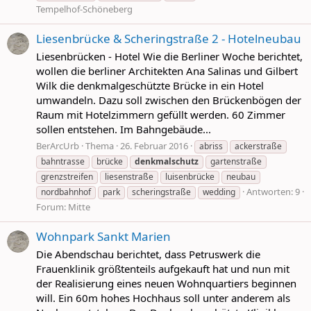
Tempelhof-Schöneberg
Liesenbrücke & Scheringstraße 2 - Hotelneubau
Liesenbrücken - Hotel Wie die Berliner Woche berichtet,
wollen die berliner Architekten Ana Salinas und Gilbert
Wilk die denkmalgeschützte Brücke in ein Hotel
umwandeln. Dazu soll zwischen den Brückenbögen der
Raum mit Hotelzimmern gefüllt werden. 60 Zimmer
sollen entstehen. Im Bahngebäude...
BerArcUrb
Thema
26. Februar 2016
abriss
ackerstraße
bahntrasse
brücke
denkmalschutz
gartenstraße
grenzstreifen
liesenstraße
luisenbrücke
neubau
Antworten: 9
nordbahnhof
park
scheringstraße
wedding
Forum:
Mitte
Wohnpark Sankt Marien
Die Abendschau berichtet, dass Petruswerk die
Frauenklinik größtenteils aufgekauft hat und nun mit
der Realisierung eines neuen Wohnquartiers beginnen
will. Ein 60m hohes Hochhaus soll unter anderem als