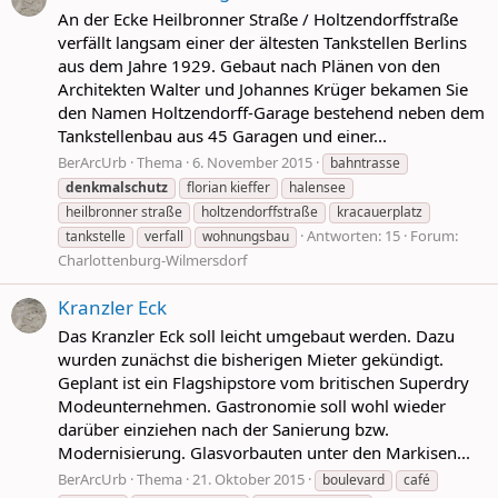
An der Ecke Heilbronner Straße / Holtzendorffstraße
verfällt langsam einer der ältesten Tankstellen Berlins
aus dem Jahre 1929. Gebaut nach Plänen von den
Architekten Walter und Johannes Krüger bekamen Sie
den Namen Holtzendorff-Garage bestehend neben dem
Tankstellenbau aus 45 Garagen und einer...
BerArcUrb
Thema
6. November 2015
bahntrasse
denkmalschutz
florian kieffer
halensee
heilbronner straße
holtzendorffstraße
kracauerplatz
Antworten: 15
Forum:
tankstelle
verfall
wohnungsbau
Charlottenburg-Wilmersdorf
Kranzler Eck
Das Kranzler Eck soll leicht umgebaut werden. Dazu
wurden zunächst die bisherigen Mieter gekündigt.
Geplant ist ein Flagshipstore vom britischen Superdry
Modeunternehmen. Gastronomie soll wohl wieder
darüber einziehen nach der Sanierung bzw.
Modernisierung. Glasvorbauten unter den Markisen...
BerArcUrb
Thema
21. Oktober 2015
boulevard
café