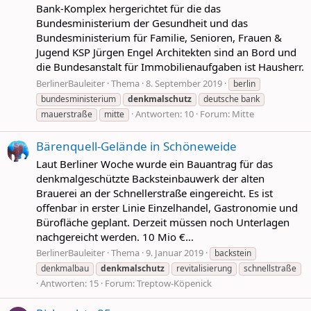
Bank-Komplex hergerichtet für die das
Bundesministerium der Gesundheit und das
Bundesministerium für Familie, Senioren, Frauen &
Jugend KSP Jürgen Engel Architekten sind an Bord und
die Bundesanstalt für Immobilienaufgaben ist Hausherr.
BerlinerBauleiter
Thema
8. September 2019
berlin
bundesministerium
denkmalschutz
deutsche bank
Antworten: 10
Forum:
Mitte
mauerstraße
mitte
Bärenquell-Gelände in Schöneweide
Laut Berliner Woche wurde ein Bauantrag für das
denkmalgeschützte Backsteinbauwerk der alten
Brauerei an der Schnellerstraße eingereicht. Es ist
offenbar in erster Linie Einzelhandel, Gastronomie und
Bürofläche geplant. Derzeit müssen noch Unterlagen
nachgereicht werden. 10 Mio €...
BerlinerBauleiter
Thema
9. Januar 2019
backstein
denkmalbau
denkmalschutz
revitalisierung
schnellstraße
Antworten: 15
Forum:
Treptow-Köpenick