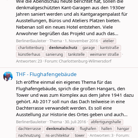
Wie die Abendschau heute berichtet hat, sollen die
denkmalgeschützten Kant-Garagen aus den 1930er
Jahren saniert werden und als Kantgaragenpalast für
Ausstellungen, Büros und Ateliers Platzen bieten.
Nebenan soll ein neues Hotel entstehen. Viele
Anwohner begrüßen das Projekt und auch das...
BerlinerBauleiter
Thema
1. November 2016
atelier
charlottenburg
denkmalschutz
garage
kantstraße
künstlerhaus
sanierung
tankstelle
weimarer straße
Antworten: 23
Forum:
Charlottenburg-Wilmersdorf
THF - Flughafengebäude
Ich eröffne einmal ein eigenes Thema für das
Flughafengebäude, sprich die großen Hangars, den
Tower und was zum Komplex aus dem Jahre 1941 dazu
gehört. Ab 2017 soll nun das Dach teilweise in eine
Dachterrasse verwandelt werden. Es soll eine
Ausstellung zur Historie des Ortes geben und auch...
BerlinerBauleiter
Thema
30. Juli 2016
abfertigungshalle
dachterrasse
denkmalschutz
flughafen
hallen
hangar
Antworten: 3
Forum:
nachnutzung
ns-architektur
tower