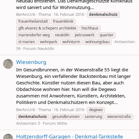
Neubau entstehen. Das Denkmalgeschützte Klinikhaus
wird saniert und für Wohnnutzung...
BerArcUrb
Thema
16. Februar 2016
denkmalschutz
frauenheilanstalt
frauenklinik
gfb alvarez & schepers architekte
hochhaus
mariendorfer weg
neukölln
petruswerk
quartier
Antworten:
st marien
wohnpark
wohnturm
wohnungsbau
59
Forum:
Neukölln
Wiesenburg
Im Gesundbrunnen, in der Wiesenstraße 55 liegt die
Wiesenburg, ein verfallender Backsteinbau mit langer
Geschichte. Künstler nutzen diesen Bau, aber auch
Obdachlose wohnen hier. Nun will die Degewo
zusammen mit Anwohnern, Künstlern, Architekten,
Politikern und Denkmalschützern ein Konzept...
BerArcUrb
Thema
16. Februar 2016
degewo
denkmalschutz
gesundbrunnen
sanierung
wiesenstraße
Antworten: 5
Forum:
Mitte
Holtzendorff-Garagen - Denkmal-Tankstelle