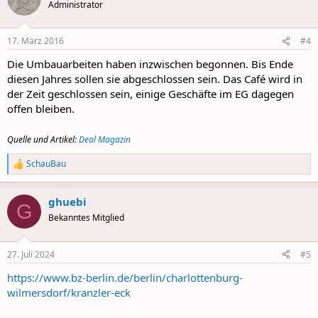
t
Administrator
i
o
n
17. März 2016
#4
s
:
Die Umbauarbeiten haben inzwischen begonnen. Bis Ende
diesen Jahres sollen sie abgeschlossen sein. Das Café wird in
der Zeit geschlossen sein, einige Geschäfte im EG dagegen
offen bleiben.
Quelle und Artikel:
Deal Magazin
SchauBau
R
e
a
ghuebi
c
G
t
Bekanntes Mitglied
i
o
n
27. Juli 2024
#5
s
:
https://www.bz-berlin.de/berlin/charlottenburg-
wilmersdorf/kranzler-eck