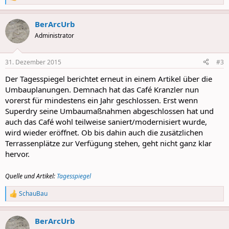
R
e
a
BerArcUrb
c
t
Administrator
i
o
n
31. Dezember 2015
#3
s
:
Der Tagesspiegel berichtet erneut in einem Artikel über die
Umbauplanungen. Demnach hat das Café Kranzler nun
vorerst für mindestens ein Jahr geschlossen. Erst wenn
Superdry seine Umbaumaßnahmen abgeschlossen hat und
auch das Café wohl teilweise saniert/modernisiert wurde,
wird wieder eröffnet. Ob bis dahin auch die zusätzlichen
Terrassenplätze zur Verfügung stehen, geht nicht ganz klar
hervor.
Quelle und Artikel:
Tagesspiegel
SchauBau
R
e
a
BerArcUrb
c