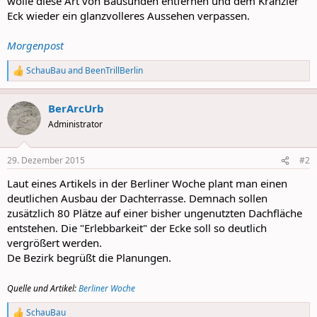
wolle diese Art von Bausünden entfernen und dem Kranzler
Eck wieder ein glanzvolleres Aussehen verpassen.
Morgenpost
SchauBau
and
BeenTrillBerlin
R
e
a
BerArcUrb
c
t
Administrator
i
o
n
29. Dezember 2015
#2
s
:
Laut eines Artikels in der Berliner Woche plant man einen
deutlichen Ausbau der Dachterrasse. Demnach sollen
zusätzlich 80 Plätze auf einer bisher ungenutzten Dachfläche
entstehen. Die "Erlebbarkeit" der Ecke soll so deutlich
vergrößert werden.
De Bezirk begrüßt die Planungen.
Quelle und Artikel:
Berliner Woche
SchauBau