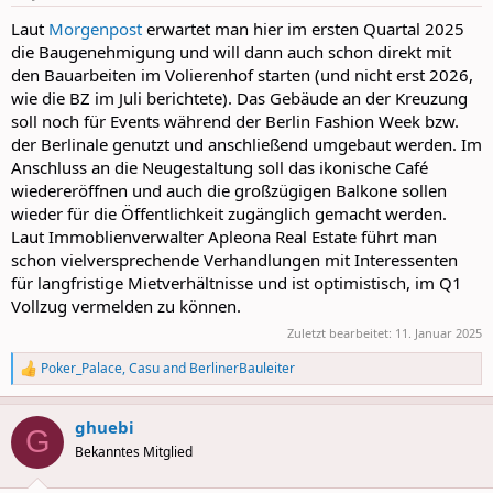
s
:
Laut
Morgenpost
erwartet man hier im ersten Quartal 2025
die Baugenehmigung und will dann auch schon direkt mit
den Bauarbeiten im Volierenhof starten (und nicht erst 2026,
wie die BZ im Juli berichtete). Das Gebäude an der Kreuzung
soll noch für Events während der Berlin Fashion Week bzw.
der Berlinale genutzt und anschließend umgebaut werden. Im
Anschluss an die Neugestaltung soll das ikonische Café
wiedereröffnen und auch die großzügigen Balkone sollen
wieder für die Öffentlichkeit zugänglich gemacht werden.
Laut Immoblienverwalter Apleona Real Estate führt man
schon vielversprechende Verhandlungen mit Interessenten
für langfristige Mietverhältnisse und ist optimistisch, im Q1
Vollzug vermelden zu können.
Zuletzt bearbeitet:
11. Januar 2025
Poker_Palace
,
Casu
and
BerlinerBauleiter
R
e
a
ghuebi
c
G
t
Bekanntes Mitglied
i
o