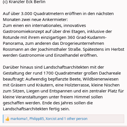
(c) Kranzler Eck Berlin
Auf über 3.000 Quadratmetern eröffnen in den nächsten
Monaten zwei neue Ankermieter:
Zum einen ein internationales, innovatives
Gastronomiekonzept auf über drei Etagen, inklusive der
Rotunde mit ihrem einzigartigen 360 Grad-Kudamm-
Panorama, zum anderen das Drogerieunternehmen
Rossmann an der Joachimsthaler Straße. Spätestens im Herbst
werden Gastronomie und Einzelhandel eröffnen.
Darüber hinaus sind Landschaftsarchitekten mit der
Gestaltung der rund 1700 Quadratmeter großen Dachareale
beauftragt: Aufwendig bepflanzte Beete, Wildbienenwiesen
mit Gräsern und Kräutern, eine Holzterrasse, kleine Nischen
zum Sitzen, Liegen und Entspannen und ein zentraler Platz für
kleine Veranstaltungen unter freiem Himmel sollen
geschaffen werden. Ende des Jahres sollen die
Landschaftsarchitekten fertig sein.
markoma1
,
Philipp85
,
Xorcist
and 1 other person
R
e