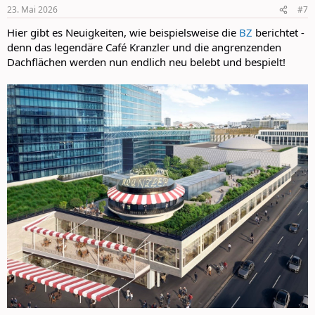
n
23. Mai 2026
#7
s
:
Hier gibt es Neuigkeiten, wie beispielsweise die
BZ
berichtet -
denn das legendäre Café Kranzler und die angrenzenden
Dachflächen werden nun endlich neu belebt und bespielt!