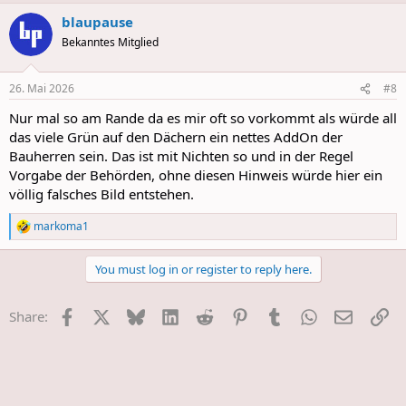
a
blaupause
c
t
Bekanntes Mitglied
i
o
n
26. Mai 2026
#8
s
:
Nur mal so am Rande da es mir oft so vorkommt als würde all
das viele Grün auf den Dächern ein nettes AddOn der
Bauherren sein. Das ist mit Nichten so und in der Regel
Vorgabe der Behörden, ohne diesen Hinweis würde hier ein
völlig falsches Bild entstehen.
markoma1
R
e
a
You must log in or register to reply here.
c
t
i
Facebook
X
Bluesky
LinkedIn
Reddit
Pinterest
Tumblr
WhatsApp
E-Mail
Li
Share:
o
n
s
: