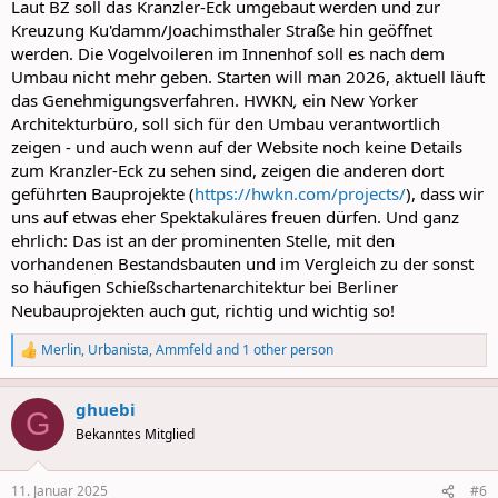
Laut BZ soll das Kranzler-Eck umgebaut werden und zur
Kreuzung Ku'damm/Joachimsthaler Straße hin geöffnet
werden. Die Vogelvoileren im Innenhof soll es nach dem
Umbau nicht mehr geben. Starten will man 2026, aktuell läuft
das Genehmigungsverfahren. HWKN
,
ein New Yorker
Architekturbüro, soll sich für den Umbau verantwortlich
zeigen - und auch wenn auf der Website noch keine Details
zum Kranzler-Eck zu sehen sind, zeigen die anderen dort
geführten Bauprojekte (
https://hwkn.com/projects/
), dass wir
uns auf etwas eher Spektakuläres freuen dürfen. Und ganz
ehrlich: Das ist an der prominenten Stelle, mit den
vorhandenen Bestandsbauten und im Vergleich zu der sonst
so häufigen Schießschartenarchitektur bei Berliner
Neubauprojekten auch gut, richtig und wichtig so!
Merlin
,
Urbanista
,
Ammfeld
and 1 other person
R
e
a
ghuebi
c
G
t
Bekanntes Mitglied
i
o
n
11. Januar 2025
#6