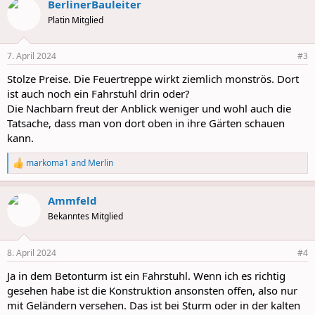
BerlinerBauleiter
c
t
Platin Mitglied
i
o
n
7. April 2024
#3
s
:
Stolze Preise. Die Feuertreppe wirkt ziemlich monströs. Dort
ist auch noch ein Fahrstuhl drin oder?
Die Nachbarn freut der Anblick weniger und wohl auch die
Tatsache, dass man von dort oben in ihre Gärten schauen
kann.
markoma1
and
Merlin
R
e
a
Ammfeld
c
t
Bekanntes Mitglied
i
o
n
8. April 2024
#4
s
:
Ja in dem Betonturm ist ein Fahrstuhl. Wenn ich es richtig
gesehen habe ist die Konstruktion ansonsten offen, also nur
mit Geländern versehen. Das ist bei Sturm oder in der kalten