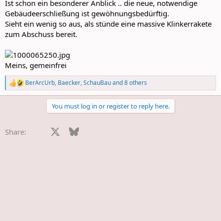
Ist schon ein besonderer Anblick .. die neue, notwendige
Gebäudeerschließung ist gewöhnungsbedürftig.
Sieht ein wenig so aus, als stünde eine massive Klinkerrakete
zum Abschuss bereit.
Meins, gemeinfrei
BerArcUrb
,
Baecker
,
SchauBau
and 8 others
R
e
a
You must log in or register to reply here.
c
t
i
Facebook
X
Bluesky
LinkedIn
Reddit
Pinterest
Tumblr
WhatsApp
E-Mail
Share:
o
n
s
: