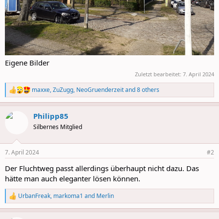
Eigene Bilder
Zuletzt bearbeitet:
7. April 2024
maxxe
,
ZuZugg
,
NeoGruenderzeit
and 8 others
R
e
a
Philipp85
c
t
Silbernes Mitglied
i
o
n
7. April 2024
#2
s
:
Der Fluchtweg passt allerdings überhaupt nicht dazu. Das
hätte man auch eleganter lösen können.
UrbanFreak
,
markoma1
and
Merlin
R
e
a