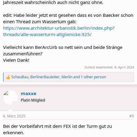
Jahreszeit wahrscheinlich auch nicht ganz ohne.
edit: Habe leider jetzt erst gesehen dass es von Baecker schon
einen Thread zum Wassertum gab:
https://www.architektur-urbanistik.berlin/index.php?
threads/alte-wasserturm-altglienicke.925/
Vielleicht kann BerArcUrb so nett sein und beide Stränge
zusammenführen?
Vielen Dank!
Zuletzt bearbeitet:
8. April 2024
SchauBau
,
BerlinerBauleiter
,
Merlin
and 1 other person
R
e
a
maxxe
c
t
Platin Mitglied
i
o
n
6. März 2025
#5
s
:
Bei der Vorbeifahrt mit dem FEX ist der Turm gut zu
erkennen.