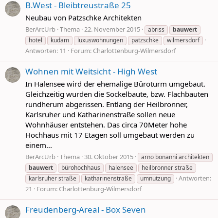
B.West - Bleibtreustraße 25
Neubau von Patzschke Architekten
BerArcUrb
Thema
22. November 2015
abriss
bauwert
hotel
kudam
luxuswohnungen
patzschke
wilmersdorf
Antworten: 11
Forum:
Charlottenburg-Wilmersdorf
Wohnen mit Weitsicht - High West
In Halensee wird der ehemalige Büroturm umgebaut.
Gleichzeitig wurden die Sockelbaute, bzw. Flachbauten
rundherum abgerissen. Entlang der Heilbronner,
Karlsruher und Katharinenstraße sollen neue
Wohnhäuser entstehen. Das circa 70Meter hohe
Hochhaus mit 17 Etagen soll umgebaut werden zu
einem...
BerArcUrb
Thema
30. Oktober 2015
arno bonanni architekten
bauwert
bürohochhaus
halensee
heilbronner straße
Antworten:
karlsruher straße
katharinenstraße
umnutzung
21
Forum:
Charlottenburg-Wilmersdorf
Freudenberg-Areal - Box Seven