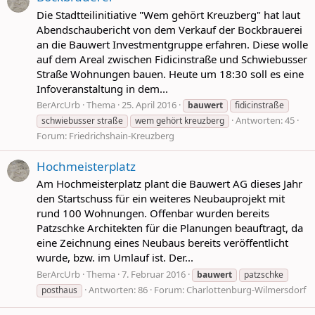
Die Stadtteilinitiative "Wem gehört Kreuzberg" hat laut
Abendschaubericht von dem Verkauf der Bockbrauerei
an die Bauwert Investmentgruppe erfahren. Diese wolle
auf dem Areal zwischen Fidicinstraße und Schwiebusser
Straße Wohnungen bauen. Heute um 18:30 soll es eine
Infoveranstaltung in dem...
BerArcUrb
Thema
25. April 2016
bauwert
fidicinstraße
Antworten: 45
schwiebusser straße
wem gehört kreuzberg
Forum:
Friedrichshain-Kreuzberg
Hochmeisterplatz
Am Hochmeisterplatz plant die Bauwert AG dieses Jahr
den Startschuss für ein weiteres Neubauprojekt mit
rund 100 Wohnungen. Offenbar wurden bereits
Patzschke Architekten für die Planungen beauftragt, da
eine Zeichnung eines Neubaus bereits veröffentlicht
wurde, bzw. im Umlauf ist. Der...
BerArcUrb
Thema
7. Februar 2016
bauwert
patzschke
Antworten: 86
Forum:
Charlottenburg-Wilmersdorf
posthaus