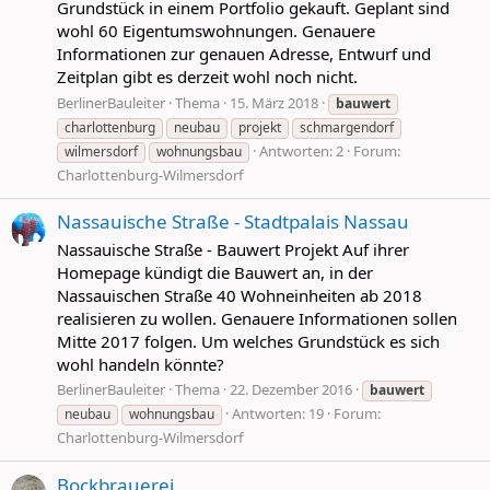
Grundstück in einem Portfolio gekauft. Geplant sind
wohl 60 Eigentumswohnungen. Genauere
Informationen zur genauen Adresse, Entwurf und
Zeitplan gibt es derzeit wohl noch nicht.
BerlinerBauleiter
Thema
15. März 2018
bauwert
charlottenburg
neubau
projekt
schmargendorf
Antworten: 2
Forum:
wilmersdorf
wohnungsbau
Charlottenburg-Wilmersdorf
Nassauische Straße - Stadtpalais Nassau
Nassauische Straße - Bauwert Projekt Auf ihrer
Homepage kündigt die Bauwert an, in der
Nassauischen Straße 40 Wohneinheiten ab 2018
realisieren zu wollen. Genauere Informationen sollen
Mitte 2017 folgen. Um welches Grundstück es sich
wohl handeln könnte?
BerlinerBauleiter
Thema
22. Dezember 2016
bauwert
Antworten: 19
Forum:
neubau
wohnungsbau
Charlottenburg-Wilmersdorf
Bockbrauerei