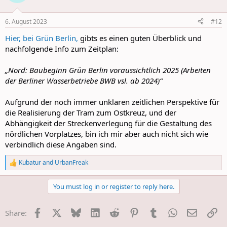
i
o
n
6. August 2023
#12
s
:
Hier, bei Grün Berlin,
gibts es einen guten Überblick und
nachfolgende Info zum Zeitplan:
„Nord: Baubeginn Grün Berlin voraussichtlich 2025 (Arbeiten
der Berliner Wasserbetriebe BWB vsl. ab 2024)“
Aufgrund der noch immer unklaren zeitlichen Perspektive für
die Realisierung der Tram zum Ostkreuz, und der
Abhängigkeit der Streckenverlegung für die Gestaltung des
nördlichen Vorplatzes, bin ich mir aber auch nicht sich wie
verbindlich diese Angaben sind.
Kubatur
and
UrbanFreak
R
e
a
You must log in or register to reply here.
c
t
i
Facebook
X
Bluesky
LinkedIn
Reddit
Pinterest
Tumblr
WhatsApp
E-Mail
Li
Share:
o
n