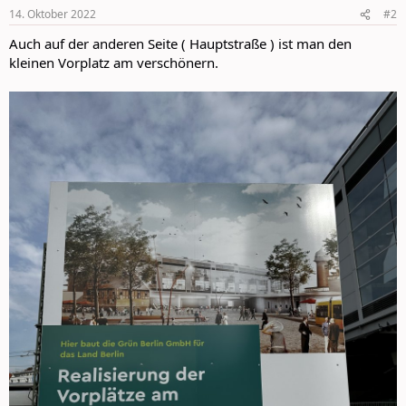
n
14. Oktober 2022
#2
s
:
Auch auf der anderen Seite ( Hauptstraße ) ist man den
kleinen Vorplatz am verschönern.