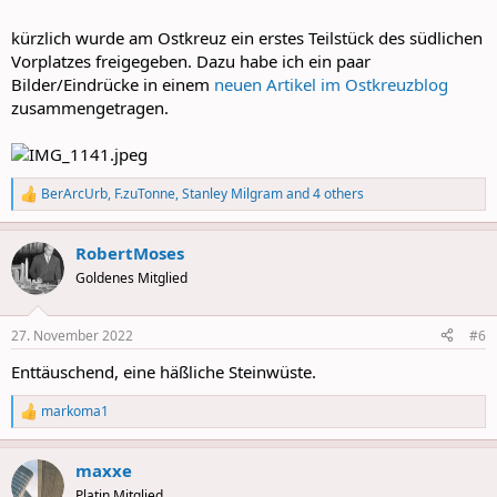
kürzlich wurde am Ostkreuz ein erstes Teilstück des südlichen
Vorplatzes freigegeben. Dazu habe ich ein paar
Bilder/Eindrücke in einem
neuen Artikel im Ostkreuzblog
zusammengetragen.
BerArcUrb
,
F.zuTonne
,
Stanley Milgram
and 4 others
R
e
a
RobertMoses
c
t
Goldenes Mitglied
i
o
n
27. November 2022
#6
s
:
Enttäuschend, eine häßliche Steinwüste.
markoma1
R
e
a
maxxe
c
t
Platin Mitglied