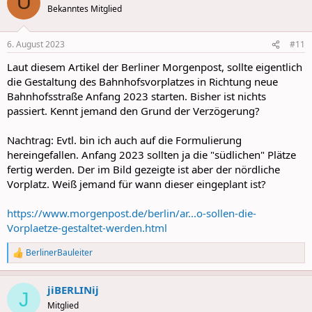
U
Bekanntes Mitglied
6. August 2023
#11
Laut diesem Artikel der Berliner Morgenpost, sollte eigentlich
die Gestaltung des Bahnhofsvorplatzes in Richtung neue
Bahnhofsstraße Anfang 2023 starten. Bisher ist nichts
passiert. Kennt jemand den Grund der Verzögerung?
Nachtrag: Evtl. bin ich auch auf die Formulierung
hereingefallen. Anfang 2023 sollten ja die "südlichen" Plätze
fertig werden. Der im Bild gezeigte ist aber der nördliche
Vorplatz. Weiß jemand für wann dieser eingeplant ist?
https://www.morgenpost.de/berlin/ar...o-sollen-die-
Vorplaetze-gestaltet-werden.html
BerlinerBauleiter
R
e
a
jiBERLINij
c
J
t
Mitglied