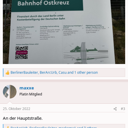
BerlinerBauleiter
,
BerArcUrb
,
Casu
and 1 other person
R
e
a
maxxe
c
t
Platin Mitglied
i
o
n
25. Oktober 2022
#3
s
:
An der Hauptstraße.