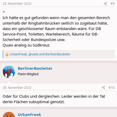
n
28. November 2022
#9
s
:
^
Ich hätte es gut gefunden wenn man den gesamten Bereich
unterhalb der Ringbahnbrücken seitlich so zugebaut hätte,
dass ein geschlossener Raum entstanden wäre. Für DB
Service-Point, Toiletten, Wartebereich, Räume für DB-
Sicherheit oder Bundespolizei usw.
Quasi analog zu Südkreuz.
UrbanFreak
,
ghuebi
and
BerlinerBauleiter
R
e
a
BerlinerBauleiter
c
t
Platin Mitglied
i
o
n
28. November 2022
#10
s
:
Oder für Clubs und dergleichen. Leider werden in der Tat
derlei Flächen suboptimal genutzt.
UrbanFreak