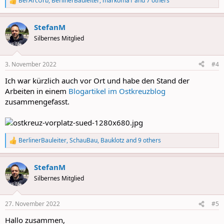
BerArcUrb
,
BerlinerBauleiter
,
markoma1
and 7 others
R
e
a
StefanM
c
t
Silbernes Mitglied
i
o
n
3. November 2022
#4
s
:
Ich war kürzlich auch vor Ort und habe den Stand der
Arbeiten in einem
Blogartikel im Ostkreuzblog
zusammengefasst.
BerlinerBauleiter
,
SchauBau
,
Bauklotz
and 9 others
R
e
a
StefanM
c
t
Silbernes Mitglied
i
o
n
27. November 2022
#5
s
:
Hallo zusammen,