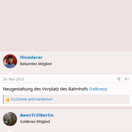
lfniederer
Bekanntes Mitglied
24. Mai 2022
#1
Neugestaltung des Vorplatz des Bahnhofs
Ostkreuz
F.zuTonne
and
markoma1
R
e
a
BeenTrillBerlin
c
t
Goldenes Mitglied
i
o