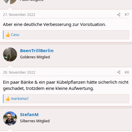
i
o
n
27. November 2022
#7
s
:
Aber eine deutliche Verbesserung zur Vorsituation.
Casu
R
e
a
BeenTrillBerlin
c
t
Goldenes Mitglied
i
o
n
28. November 2022
#8
s
:
Ein paar Bänke & ein paar Kübelpflanzen hätte sicherlich nicht
geschadet, trotzdem eine kleine Aufwertung.
markoma1
R
e
a
StefanM
c
t
Silbernes Mitglied
i
o