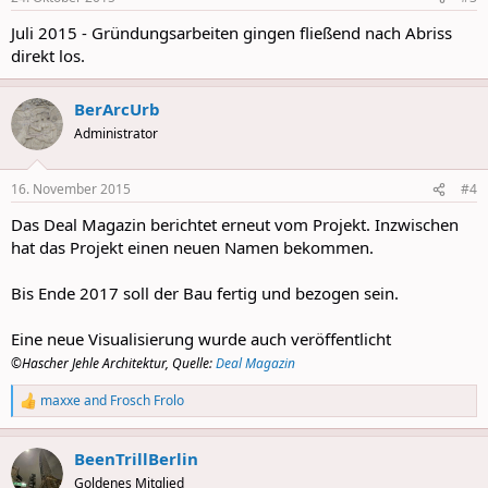
s
:
Juli 2015 - Gründungsarbeiten gingen fließend nach Abriss
direkt los.
BerArcUrb
Administrator
16. November 2015
#4
Das Deal Magazin berichtet erneut vom Projekt. Inzwischen
hat das Projekt einen neuen Namen bekommen.
Bis Ende 2017 soll der Bau fertig und bezogen sein.
Eine neue Visualisierung wurde auch veröffentlicht
©Hascher Jehle Architektur,
Quelle:
Deal Magazin
maxxe
and
Frosch Frolo
R
e
a
BeenTrillBerlin
c
t
Goldenes Mitglied