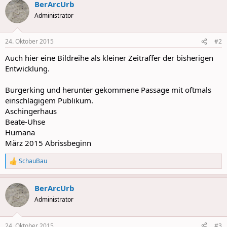
BerArcUrb
Administrator
24. Oktober 2015
#2
Auch hier eine Bildreihe als kleiner Zeitraffer der bisherigen
Entwicklung.
Burgerking und herunter gekommene Passage mit oftmals
einschlägigem Publikum.
Aschingerhaus
Beate-Uhse
Humana
März 2015 Abrissbeginn
SchauBau
R
e
a
BerArcUrb
c
t
Administrator
i
o
n
24. Oktober 2015
#3