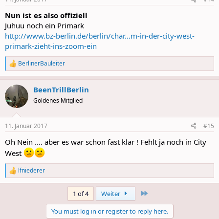
s
:
Nun ist es also offiziell
Juhuu noch ein Primark
http://www.bz-berlin.de/berlin/char...m-in-der-city-west-
primark-zieht-ins-zoom-ein
BerlinerBauleiter
R
e
a
BeenTrillBerlin
c
t
Goldenes Mitglied
i
o
n
11. Januar 2017
#15
s
:
Oh Nein .... aber es war schon fast klar ! Fehlt ja noch in City
West
lfniederer
R
e
a
Last
1 of 4
Weiter
c
t
You must log in or register to reply here.
i