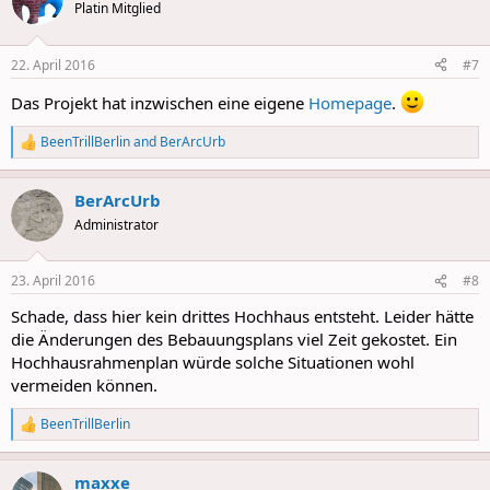
Platin Mitglied
22. April 2016
#7
Das Projekt hat inzwischen eine eigene
Homepage
.
BeenTrillBerlin
and
BerArcUrb
R
e
a
BerArcUrb
c
t
Administrator
i
o
n
23. April 2016
#8
s
:
Schade, dass hier kein drittes Hochhaus entsteht. Leider hätte
die Änderungen des Bebauungsplans viel Zeit gekostet. Ein
Hochhausrahmenplan würde solche Situationen wohl
vermeiden können.
BeenTrillBerlin
R
e
a
maxxe
c