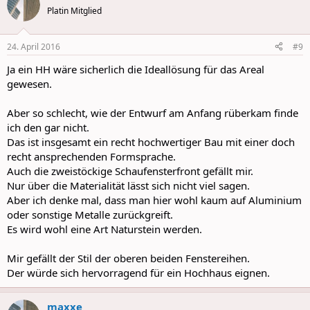
t
Platin Mitglied
i
o
n
24. April 2016
#9
s
:
Ja ein HH wäre sicherlich die Ideallösung für das Areal
gewesen.
Aber so schlecht, wie der Entwurf am Anfang rüberkam finde
ich den gar nicht.
Das ist insgesamt ein recht hochwertiger Bau mit einer doch
recht ansprechenden Formsprache.
Auch die zweistöckige Schaufensterfront gefällt mir.
Nur über die Materialität lässt sich nicht viel sagen.
Aber ich denke mal, dass man hier wohl kaum auf Aluminium
oder sonstige Metalle zurückgreift.
Es wird wohl eine Art Naturstein werden.
Mir gefällt der Stil der oberen beiden Fenstereihen.
Der würde sich hervorragend für ein Hochhaus eignen.
maxxe