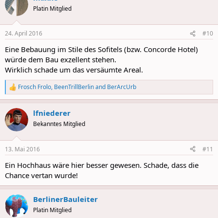
Platin Mitglied
24. April 2016
#10
Eine Bebauung im Stile des Sofitels (bzw. Concorde Hotel)
würde dem Bau exzellent stehen.
Wirklich schade um das versäumte Areal.
Frosch Frolo
,
BeenTrillBerlin
and
BerArcUrb
R
e
a
lfniederer
c
t
Bekanntes Mitglied
i
o
n
13. Mai 2016
#11
s
:
Ein Hochhaus wäre hier besser gewesen. Schade, dass die
Chance vertan wurde!
BerlinerBauleiter
Platin Mitglied