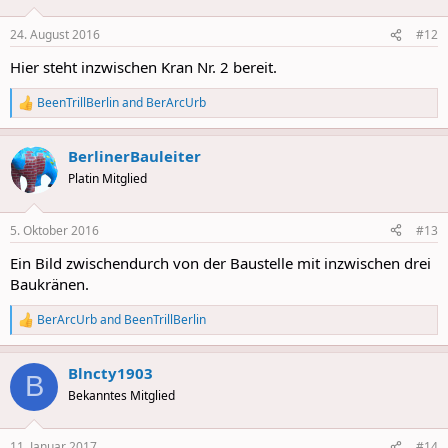
24. August 2016
#12
Hier steht inzwischen Kran Nr. 2 bereit.
BeenTrillBerlin
and
BerArcUrb
R
e
a
BerlinerBauleiter
c
t
Platin Mitglied
i
o
n
5. Oktober 2016
#13
s
:
Ein Bild zwischendurch von der Baustelle mit inzwischen drei
Baukränen.
BerArcUrb
and
BeenTrillBerlin
R
e
a
Blncty1903
c
B
t
Bekanntes Mitglied
i
o
n
11. Januar 2017
#14