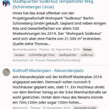
Stadtquartier Südkreuz Tempelhofer Weg
(Schöneberger Linse)
Hines hat das Areal offenbar von der
Projektgesellschaft Wohnpark "Südkreuz" Berlin-
Schöneberg GmbH gekauft. Geplant sind neben einigen
Kita und Gewerbeflächen vor allem 530
Mietwohnungen bis 2019. Der "Wohnpark Südkreuz"
wird sich über eine Fläche von 21.500 m² erstrecken.
Quelle siehe Thomas...
BerlinerBauleiter
Thema
20. September 2016
hines
neubau
schöneberger linse
stadtquartier
südkreuz
Antworten: 34
Forum:
Tempelhof-Schöneberg
Kollhoff-Masterplan - Alexanderplatz
Am Alexanderplatz soll der Kollhoff-Masterplan 2016
angepasst werden. Demnach sollen nurnoch 9
Hochhäuser geplant sein, statt 11. Ein Hochhaus direkt
vor dem Berliner Verlag an der Ecke Memhardstraße sei
wohl gestrichen. Hinter dem Haus des Reisens könnte
ein 70m,120m oder sogar 150m hohes...
BerArcUrb
Thema
10. November 2015
alexanderstraße