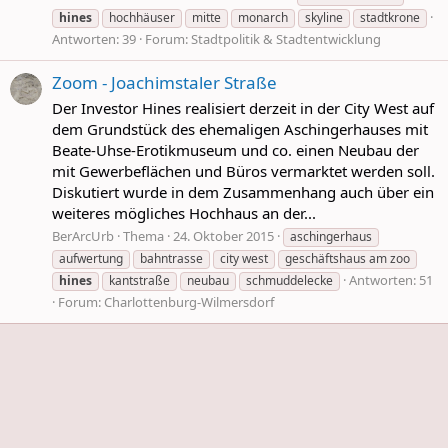
hines
hochhäuser
mitte
monarch
skyline
stadtkrone
Antworten: 39
Forum:
Stadtpolitik & Stadtentwicklung
Zoom - Joachimstaler Straße
Der Investor Hines realisiert derzeit in der City West auf
dem Grundstück des ehemaligen Aschingerhauses mit
Beate-Uhse-Erotikmuseum und co. einen Neubau der
mit Gewerbeflächen und Büros vermarktet werden soll.
Diskutiert wurde in dem Zusammenhang auch über ein
weiteres mögliches Hochhaus an der...
BerArcUrb
Thema
24. Oktober 2015
aschingerhaus
aufwertung
bahntrasse
city west
geschäftshaus am zoo
Antworten: 51
hines
kantstraße
neubau
schmuddelecke
Forum:
Charlottenburg-Wilmersdorf