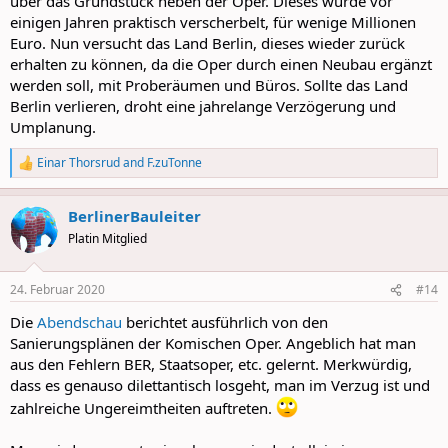
über das Grundstück neben der Oper. Dieses wurde vor
einigen Jahren praktisch verscherbelt, für wenige Millionen
Euro. Nun versucht das Land Berlin, dieses wieder zurück
erhalten zu können, da die Oper durch einen Neubau ergänzt
werden soll, mit Proberäumen und Büros. Sollte das Land
Berlin verlieren, droht eine jahrelange Verzögerung und
Umplanung.
Einar Thorsrud
and
F.zuTonne
R
e
a
BerlinerBauleiter
c
t
Platin Mitglied
i
o
n
24. Februar 2020
#14
s
:
Die
Abendschau
berichtet ausführlich von den
Sanierungsplänen der Komischen Oper. Angeblich hat man
aus den Fehlern BER, Staatsoper, etc. gelernt. Merkwürdig,
dass es genauso dilettantisch losgeht, man im Verzug ist und
zahlreiche Ungereimtheiten auftreten.