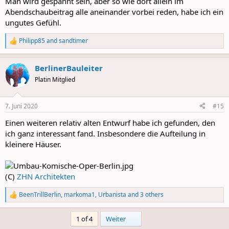
Man wird gespannt sein, aber so wie dort allein im
Abendschaubeitrag alle aneinander vorbei reden, habe ich ein
ungutes Gefühl.
Philipp85
and
sandtimer
R
e
a
BerlinerBauleiter
c
t
Platin Mitglied
i
o
n
7. Juni 2020
#15
s
:
Einen weiteren relativ alten Entwurf habe ich gefunden, den
ich ganz interessant fand. Insbesondere die Aufteilung in
kleinere Häuser.
(C)
ZHN Architekten
BeenTrillBerlin
,
markoma1
,
Urbanista
and 3 others
R
e
a
Last
1 of 4
Weiter
c