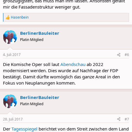
großzügigsten, das muss man ihm lassen. Ansonsten gefällt
mir die Fassadenstruktur weniger gut.
Hasenbein
R
e
a
BerlinerBauleiter
c
t
Platin Mitglied
i
o
n
4. Juli 2017
#6
s
:
Die Komische Oper soll laut
Abendschau
ab 2022
modernisiert werden. Dies wurde auf Nachfrage der FDP
bestätigt. Damit dürfte womöglich das ganze Areal in den
Fokus von Neuplanungen kommen.
BerlinerBauleiter
Platin Mitglied
28. Juli 2017
#7
Der
Tagesspiegel
berichtet von dem Streit zwischen dem Land