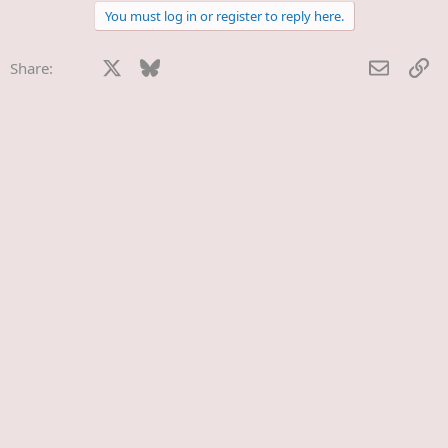
t
You must log in or register to reply here.
i
o
n
Facebook
X
Bluesky
LinkedIn
Reddit
Pinterest
Tumblr
WhatsApp
E-Mail
Li
Share:
s
: