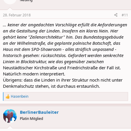
28. Februar 2018
#11
... keiner der angedachten Vorschläge erfüllt die Anforderungen
an die Gestaltung der Linden. Insofern ein klares Nein. Hier
gehört keine "Zeilenarchitektur" hin. Das Bundestagsgebäude
an der Wilhelmstraße, die geplante polnische Botschaft, das
Haus mit dem SPD-Showroom - alles sträflich unpassend -
historisch gesehen: rücksichtslos. Gefordert werden senkrechte
Linien in Blockstruktur, wie das gegenüber zwischen
Neustädtischer Kirchstraße und Friedrichstraße der Fall ist.
Natürlich modern interpretiert.
Übrigens: dass die Linden in ihrer Struktur noch nicht unter
Denkmalschutz stehen, ist durchaus erstaunlich.
Hasenbein
R
e
a
BerlinerBauleiter
c
t
Platin Mitglied
i
o
n