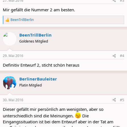
27. Mai 2016
#3
s
:
Mir gefällt die Nummer 2 am besten.
BeenTrillBerlin
R
e
a
BeenTrillBerlin
c
t
Goldenes Mitglied
i
o
n
29. Mai 2016
#4
s
:
Definitiv Entwurf 2, sticht schön heraus
BerlinerBauleiter
Platin Mitglied
30. Mai 2016
#5
Dieser gefällt mir persönlich am wenigsten, aber so
unterschiedlich sind die Meinungen.
Die
Eingangssituation ist bei dem Entwurf aber in der Tat am