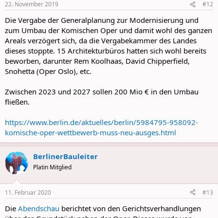
22. November 2019
#12
s
:
Die Vergabe der Generalplanung zur Modernisierung und
zum Umbau der Komischen Oper und damit wohl des ganzen
Areals verzögert sich, da die Vergabekammer des Landes
dieses stoppte. 15 Architekturbüros hatten sich wohl bereits
beworben, darunter Rem Koolhaas, David Chipperfield,
Snohetta (Oper Oslo), etc.
Zwischen 2023 und 2027 sollen 200 Mio € in den Umbau
fließen.
https://www.berlin.de/aktuelles/berlin/5984795-958092-
komische-oper-wettbewerb-muss-neu-ausges.html
BerlinerBauleiter
Platin Mitglied
11. Februar 2020
#13
Die
Abendschau
berichtet von den Gerichtsverhandlungen