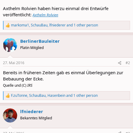
Axthelm Rolvien haben hierzu einmal drei Entwürfe
veröffentlicht:
Axthelm Rolvien
markoma1
,
SchauBau
,
lfniederer
and 1 other person
R
e
a
BerlinerBauleiter
c
t
Platin Mitglied
i
o
n
27. Mai 2016
#2
s
:
Bereits in früheren Zeiten gab es einmal Überlegungen zur
Bebauung der Ecke.
Quelle und (C)
IRS
F.zuTonne
,
SchauBau
,
Hasenbein
and 1 other person
R
e
a
lfniederer
c
t
Bekanntes Mitglied
i
o
n