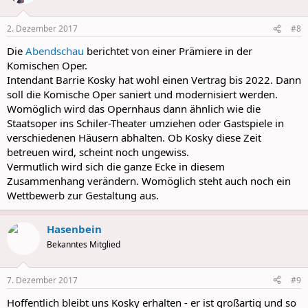
i
o
n
2. Dezember 2017
#8
s
:
Die
Abendschau
berichtet von einer Prämiere in der
Komischen Oper.
Intendant
Barrie Kosky hat wohl einen Vertrag bis 2022. Dann
soll die Komische Oper saniert und modernisiert werden.
Womöglich wird das Opernhaus dann ähnlich wie die
Staatsoper ins Schiler-Theater umziehen oder Gastspiele in
verschiedenen Häusern abhalten. Ob Kosky diese Zeit
betreuen wird, scheint noch ungewiss.
Vermutlich wird sich die ganze Ecke in diesem
Zusammenhang verändern. Womöglich steht auch noch ein
Wettbewerb zur Gestaltung aus.
Hasenbein
Bekanntes Mitglied
7. Dezember 2017
#9
Hoffentlich bleibt uns Kosky erhalten - er ist großartig und so