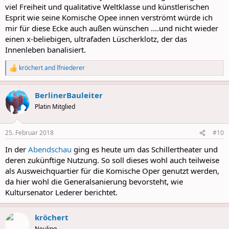
viel Freiheit und qualitative Weltklasse und künstlerischen
Esprit wie seine Komische Opee innen verströmt würde ich
mir für diese Ecke auch außen wünschen ....und nicht wieder
einen x-beliebigen, ultrafaden Lüscherklotz, der das
Innenleben banalisiert.
kröchert
and
lfniederer
R
e
a
BerlinerBauleiter
c
t
Platin Mitglied
i
o
n
25. Februar 2018
#10
s
:
In der
Abendschau
ging es heute um das Schillertheater und
deren zukünftige Nutzung. So soll dieses wohl auch teilweise
als Ausweichquartier für die Komische Oper genutzt werden,
da hier wohl die Generalsanierung bevorsteht, wie
Kultursenator Lederer berichtet.
kröchert
Neuling