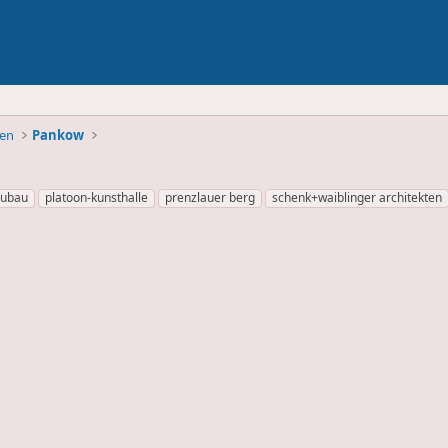
ben
Pankow
ubau
platoon-kunsthalle
prenzlauer berg
schenk+waiblinger architekten