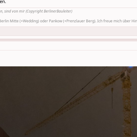
en.
n, sind von mir (Copyright BerlinerBauleiter)
rlin Mitte (+Wedding) oder Pankow (+Prenzlauer Berg). Ich freue mich über Hinw