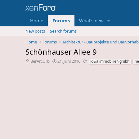
Home
Forums
What's new
New posts
Search forums
Home
Forums
Architektur - Bauprojekte und Bauvorha
Schönhauser Allee 9
E
E
S
BerArcUrb
21. Juni 2016
id&a immobilien gmbh
ne
r
r
c
s
s
h
t
t
l
e
e
a
l
l
g
l
l
w
e
u
o
r
n
r
d
g
t
e
s
e
s
d
T
a
h
t