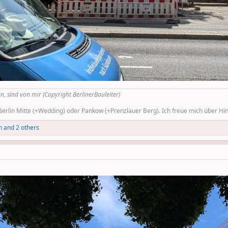
n, sind von mir (Copyright BerlinerBauleiter)
rlin Mitte (+Wedding) oder Pankow (+Prenzlauer Berg). Ich freue mich über Hinw
n
and 2 others