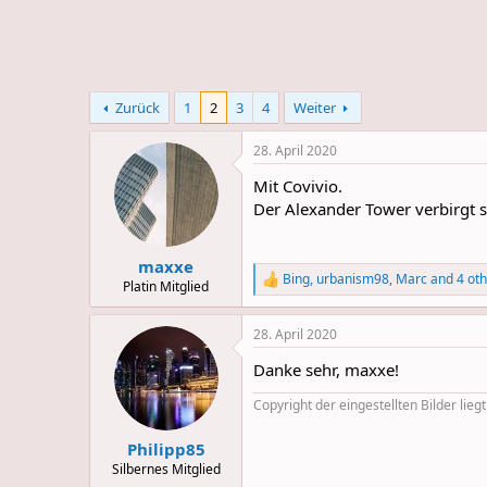
e
u
m
m
a
s
Zurück
1
2
3
4
Weiter
28. April 2020
Mit Covivio.
Der Alexander Tower verbirgt s
maxxe
Bing
,
urbanism98
,
Marc
and 4 oth
R
Platin Mitglied
e
a
28. April 2020
c
t
Danke sehr, maxxe!
i
o
Copyright der eingestellten Bilder liegt
n
s
:
Philipp85
Silbernes Mitglied