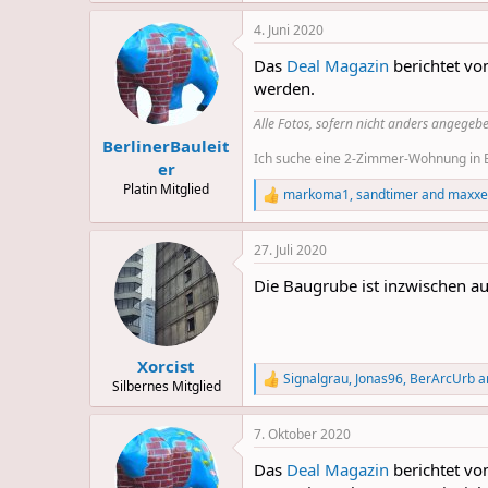
4. Juni 2020
Das
Deal Magazin
berichtet vom
werden.
Alle Fotos, sofern nicht anders angegebe
BerlinerBauleit
Ich suche eine 2-Zimmer-Wohnung in Be
er
Platin Mitglied
markoma1
,
sandtimer
and
maxxe
R
e
a
27. Juli 2020
c
t
Die Baugrube ist inzwischen a
i
o
n
s
:
Xorcist
Signalgrau
,
Jonas96
,
BerArcUrb
a
R
Silbernes Mitglied
e
a
7. Oktober 2020
c
t
Das
Deal Magazin
berichtet vom
i