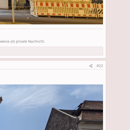
eise als private Nachricht.
#22