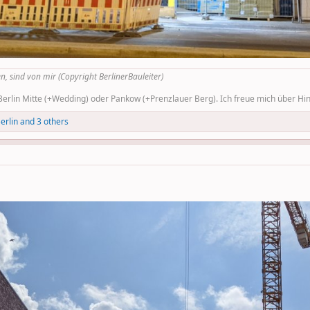
n, sind von mir (Copyright BerlinerBauleiter)
rlin Mitte (+Wedding) oder Pankow (+Prenzlauer Berg). Ich freue mich über Hinw
erlin
and 3 others