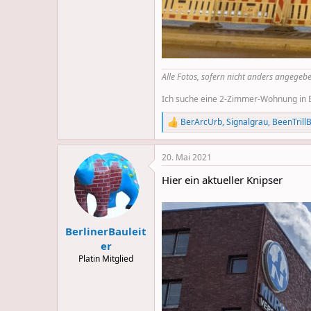
Alle Fotos, sofern nicht anders angegebe
Ich suche eine 2-Zimmer-Wohnung in Be
BerArcUrb
,
Signalgrau
,
BeenTrillB
R
e
a
20. Mai 2021
c
t
Hier ein aktueller Knipser
i
o
n
s
:
BerlinerBauleit
er
Platin Mitglied