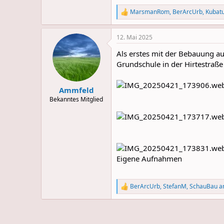
MarsmanRom
,
BerArcUrb
,
Kubat
R
e
a
12. Mai 2025
c
t
Als erstes mit der Bebauung a
i
o
Grundschule in der Hirtestraße 
n
s
:
Ammfeld
Bekanntes Mitglied
Eigene Aufnahmen
BerArcUrb
,
StefanM
,
SchauBau
an
R
e
a
c
t