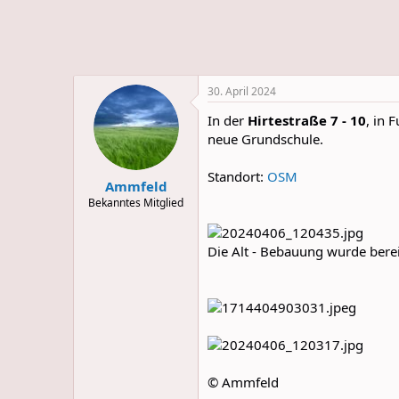
e
u
m
m
a
s
30. April 2024
In der
Hirtestraße 7 - 10
, in
neue Grundschule.
Standort:
OSM
Ammfeld
Bekanntes Mitglied
Die Alt - Bebauung wurde bereit
© Ammfeld