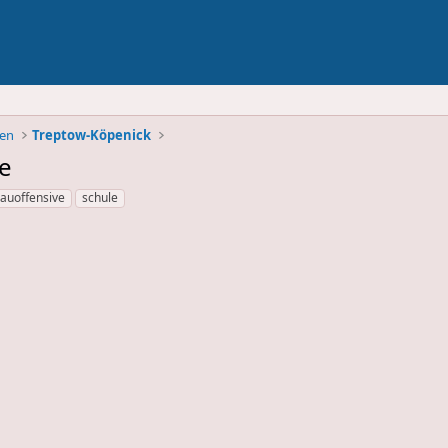
ben
Treptow-Köpenick
e
auoffensive
schule