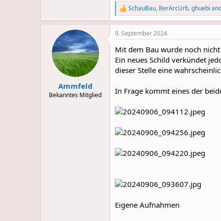
SchauBau
,
BerArcUrb
,
ghuebi
and
R
e
a
9. September 2024
c
t
Mit dem Bau wurde noch nicht 
i
o
Ein neues Schild verkündet jed
n
dieser Stelle eine wahrscheinl
s
:
Ammfeld
In Frage kommt eines der beid
Bekanntes Mitglied
Eigene Aufnahmen