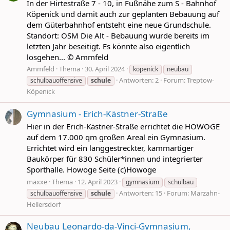
In der Hirtestraße 7 - 10, in Fußnähe zum S - Bahnhof
Köpenick und damit auch zur geplanten Bebauung auf
dem Güterbahnhof entsteht eine neue Grundschule.
Standort: OSM Die Alt - Bebauung wurde bereits im
letzten Jahr beseitigt. Es könnte also eigentlich
losgehen... © Ammfeld
Ammfeld
Thema
30. April 2024
köpenick
neubau
Antworten: 2
Forum:
Treptow-
schulbauoffensive
schule
Köpenick
Gymnasium - Erich-Kästner-Straße
Hier in der Erich-Kästner-Straße errichtet die HOWOGE
auf dem 17.000 qm großen Areal ein Gymnasium.
Errichtet wird ein langgestreckter, kammartiger
Baukörper für 830 Schüler*innen und integrierter
Sporthalle. Howoge Seite (c)Howoge
maxxe
Thema
12. April 2023
gymnasium
schulbau
Antworten: 15
Forum:
Marzahn-
schulbauoffensive
schule
Hellersdorf
Neubau Leonardo-da-Vinci-Gymnasium,