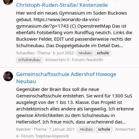
Christoph-Ruden-Straße/ Kestenzeile
Hier wird ein neues Gymnasium im Süden Buckows
gebaut. https://www.leonardo-da-vinci-
gymnasium.de/?p=1743 (C) OpenstreetMap Das ist
ebenfalls Fotobeifang vom Rundflug neulich. Links die
Buckower Felder, EDIT und passenderweise rechts der
Schulneubau. Das Doppelgebäude im Detail Das...
SchauBau
Thema
6. Juni 2022
neubau
schule
Antworten: 0
Forum:
Neukölln
schulneubau
Gemeinschaftsschule Adlershof Howoge
Neubau
Gegenüber der Brain Box soll die neue
Gemeinschaftsschule entstehen. Sie wird für 1300 SuS
ausgelegt von der 1 bis 13. Klasse. Das Projekt ist
architektonisch alles andere als langweilig. Ich erkenne
gewisse Ähnlichkeiten zu dem Schulneubau in
Hellersdorf. Ich freue mich, dass anscheinend das...
Baecker
Thema
7. Januar 2021
Antworten:
neubau
schule
4
Forum:
Treptow-Köpenick