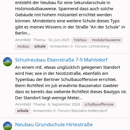
entsteht der Neubau für eine Sekundarschule in
Holzmodulbauweise. Spannend dass auch solche
Gebäude mit hohem Holzanteil errichtet werden
können. Mindestens eine weitere Schule dieses Typs
gibt es meines Wissens in der Straße "An der Schule" in
Berlin...
Ammfeld
Thema
16. Juni 2025
holzbau
modularbauweise
Antworten: 0
Forum:
Lichtenberg
neubau
schule
Schulneubau Elsenstraße 7-9 Mahlsdorf
An einem mE. etwas unglücklich gelegenen Standort
wird hier, wie in der Nostizstraße, ebenfalls ein
Typenbau der Berliner Schulbauoffensive errichtet.
Beim Richtfest im Juli erwähnte Bausenator Gaebler
dass es bereits das siebente Richtfest dieses Bautyps ist.
Der Standort liegt wenige Meter...
Ammfeld
Thema
6. September 2024
schulbauoffensive
Antworten: 0
Forum:
Marzahn-Hellersdorf
schule
Neubau Grundschule Hirtestraße