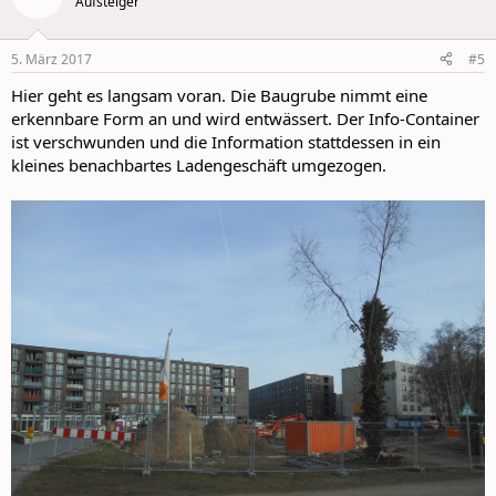
Aufsteiger
i
o
n
5. März 2017
#5
s
:
Hier geht es langsam voran. Die Baugrube nimmt eine
erkennbare Form an und wird entwässert. Der Info-Container
ist verschwunden und die Information stattdessen in ein
kleines benachbartes Ladengeschäft umgezogen.