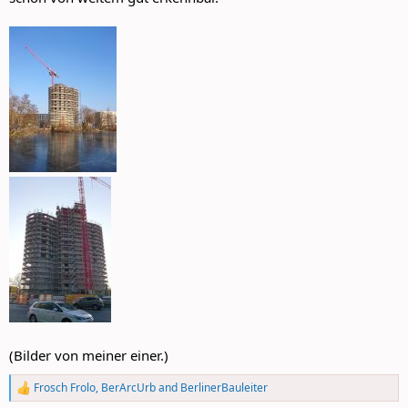
(Bilder von meiner einer.)
Frosch Frolo
,
BerArcUrb
and
BerlinerBauleiter
R
e