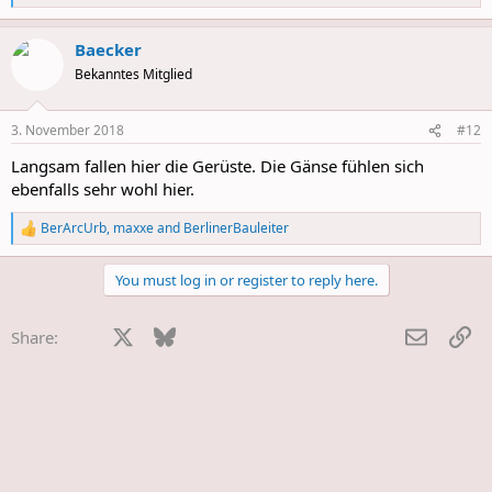
e
a
Baecker
c
t
Bekanntes Mitglied
i
o
n
3. November 2018
#12
s
:
Langsam fallen hier die Gerüste. Die Gänse fühlen sich
ebenfalls sehr wohl hier.
BerArcUrb
,
maxxe
and
BerlinerBauleiter
R
e
a
You must log in or register to reply here.
c
t
i
Facebook
X
Bluesky
LinkedIn
Reddit
Pinterest
Tumblr
WhatsApp
E-Mail
Li
Share:
o
n
s
: