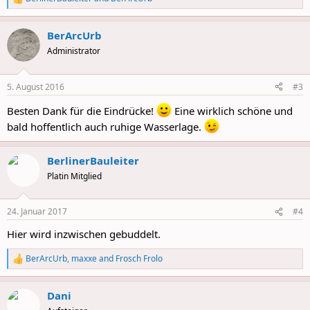
R
e
a
BerArcUrb
c
t
Administrator
i
o
n
5. August 2016
#3
s
:
Besten Dank für die Eindrücke!
Eine wirklich schöne und
bald hoffentlich auch ruhige Wasserlage.
BerlinerBauleiter
Platin Mitglied
24. Januar 2017
#4
Hier wird inzwischen gebuddelt.
BerArcUrb
,
maxxe
and
Frosch Frolo
R
e
a
Dani
c
t