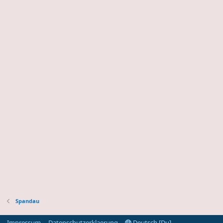
Spandau
Impressum
Datenschutzerklaerung
Deutsch [Du]