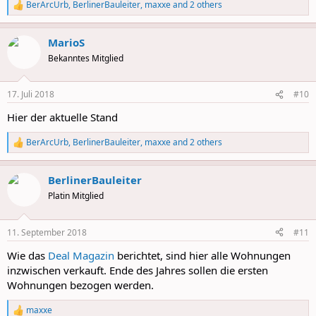
BerArcUrb
,
BerlinerBauleiter
,
maxxe
and 2 others
R
e
a
MarioS
c
t
Bekanntes Mitglied
i
o
n
17. Juli 2018
#10
s
:
Hier der aktuelle Stand
BerArcUrb
,
BerlinerBauleiter
,
maxxe
and 2 others
R
e
a
BerlinerBauleiter
c
t
Platin Mitglied
i
o
n
11. September 2018
#11
s
:
Wie das
Deal Magazin
berichtet, sind hier alle Wohnungen
inzwischen verkauft. Ende des Jahres sollen die ersten
Wohnungen bezogen werden.
maxxe
R