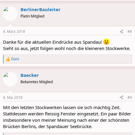
a
BerlinerBauleiter
c
t
Platin Mitglied
i
o
n
4. März 2018
#8
s
:
Danke für die aktuellen Eindrücke aus Spandau!
Sieht so aus, jetzt folgen wohl noch die kleineren Stockwerke.
Dani
R
e
a
Baecker
c
t
Bekanntes Mitglied
i
o
n
8. Mai 2018
#9
s
:
Mit den letzten Stockwerken lassen sie sich mächtig Zeit.
Stattdessen werden fleissig Fenster eingesetzt. Ein paar Bilder
insbesondere von meiner Meinung nach einer der schönsten
Brücken Berlins, der Spandauer Seebrücke.