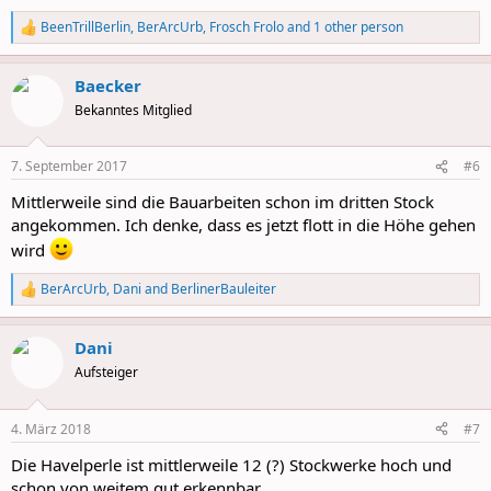
BeenTrillBerlin
,
BerArcUrb
,
Frosch Frolo
and 1 other person
R
e
a
Baecker
c
t
Bekanntes Mitglied
i
o
n
7. September 2017
#6
s
:
Mittlerweile sind die Bauarbeiten schon im dritten Stock
angekommen. Ich denke, dass es jetzt flott in die Höhe gehen
wird
BerArcUrb
,
Dani
and
BerlinerBauleiter
R
e
a
Dani
c
t
Aufsteiger
i
o
n
4. März 2018
#7
s
:
Die Havelperle ist mittlerweile 12 (?) Stockwerke hoch und
schon von weitem gut erkennbar.