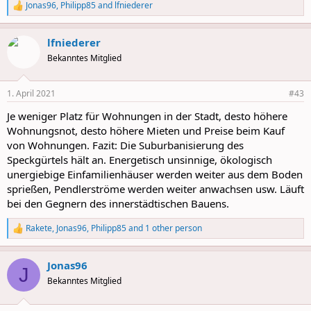
Jonas96
,
Philipp85
and
lfniederer
R
e
a
lfniederer
c
t
Bekanntes Mitglied
i
o
n
1. April 2021
#43
s
:
Je weniger Platz für Wohnungen in der Stadt, desto höhere
Wohnungsnot, desto höhere Mieten und Preise beim Kauf
von Wohnungen. Fazit: Die Suburbanisierung des
Speckgürtels hält an. Energetisch unsinnige, ökologisch
unergiebige Einfamilienhäuser werden weiter aus dem Boden
sprießen, Pendlerströme werden weiter anwachsen usw. Läuft
bei den Gegnern des innerstädtischen Bauens.
Rakete
,
Jonas96
,
Philipp85
and 1 other person
R
e
a
Jonas96
c
J
t
Bekanntes Mitglied
i
o
n