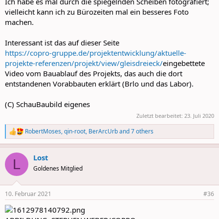
Ich habe es mal durch die spiegelnden Scheiben fotografiert;
vielleicht kann ich zu Bürozeiten mal ein besseres Foto
machen.
Interessant ist das auf dieser Seite
https://copro-gruppe.de/projektentwicklung/aktuelle-
projekte-referenzen/projekt/view/gleisdreieck/
eingebettete
Video vom Bauablauf des Projekts, das auch die dort
entstandenen Vorabbauten erklärt (Brlo und das Labor).
(C) SchauBaubild eigenes
Zuletzt bearbeitet:
23. Juli 2020
RobertMoses
,
qin-root
,
BerArcUrb
and 7 others
R
e
a
Lost
c
L
t
Goldenes Mitglied
i
o
n
10. Februar 2021
#36
s
: