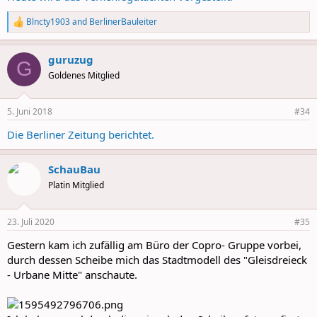
Blncty1903
and
BerlinerBauleiter
R
e
a
guruzug
c
G
t
Goldenes Mitglied
i
o
n
5. Juni 2018
#34
s
:
Die Berliner Zeitung berichtet.
SchauBau
Platin Mitglied
23. Juli 2020
#35
Gestern kam ich zufällig am Büro der Copro- Gruppe vorbei,
durch dessen Scheibe mich das Stadtmodell des "Gleisdreieck
- Urbane Mitte" anschaute.