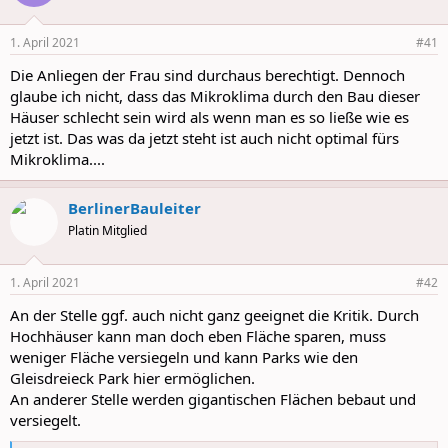
i
o
n
1. April 2021
#41
s
:
Die Anliegen der Frau sind durchaus berechtigt. Dennoch
glaube ich nicht, dass das Mikroklima durch den Bau dieser
Häuser schlecht sein wird als wenn man es so ließe wie es
jetzt ist. Das was da jetzt steht ist auch nicht optimal fürs
Mikroklima....
BerlinerBauleiter
Platin Mitglied
1. April 2021
#42
An der Stelle ggf. auch nicht ganz geeignet die Kritik. Durch
Hochhäuser kann man doch eben Fläche sparen, muss
weniger Fläche versiegeln und kann Parks wie den
Gleisdreieck Park hier ermöglichen.
An anderer Stelle werden gigantischen Flächen bebaut und
versiegelt.