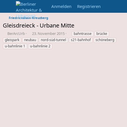
Anmelden
Registrieren
Friedrichshain-Kreuzberg
Gleisdreieck - Urbane Mitte
E
E
S
BerArcUrb
23. November 2015
bahntrasse
brücke
r
r
c
gleispark
neubau
nord-süd-tunnel
s21-bahnhof
schöneberg
s
s
h
u-bahnlinie 1
u-bahnlinie 2
t
t
l
e
e
a
l
l
g
l
l
w
e
u
o
r
n
r
d
g
t
e
s
e
s
d
T
a
h
t
e
u
m
m
a
s