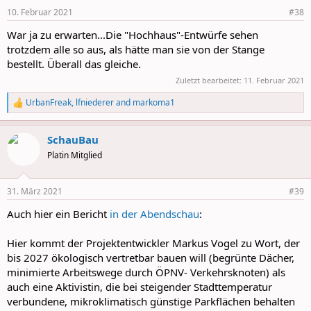
n
10. Februar 2021
#38
s
:
War ja zu erwarten...Die "Hochhaus"-Entwürfe sehen
trotzdem alle so aus, als hätte man sie von der Stange
bestellt. Überall das gleiche.
Zuletzt bearbeitet:
11. Februar 2021
UrbanFreak
,
lfniederer
and
markoma1
R
e
a
SchauBau
c
t
Platin Mitglied
i
o
n
31. März 2021
#39
s
:
Auch hier ein Bericht
in der Abendschau
:
Hier kommt der Projektentwickler Markus Vogel zu Wort, der
bis 2027 ökologisch vertretbar bauen will (begrünte Dächer,
minimierte Arbeitswege durch ÖPNV- Verkehrsknoten) als
auch eine Aktivistin, die bei steigender Stadttemperatur
verbundene, mikroklimatisch günstige Parkflächen behalten