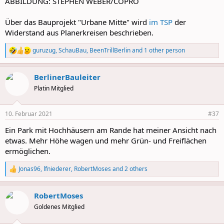
ABBILDUNG: STEPHEN WEBER/COPRO
Über das Bauprojekt "Urbane Mitte" wird
im TSP
der
Widerstand aus Planerkreisen beschrieben.
guruzug
,
SchauBau
,
BeenTrillBerlin
and 1 other person
R
e
a
BerlinerBauleiter
c
t
Platin Mitglied
i
o
n
10. Februar 2021
#37
s
:
Ein Park mit Hochhäusern am Rande hat meiner Ansicht nach
etwas. Mehr Höhe wagen und mehr Grün- und Freiflächen
ermöglichen.
Jonas96
,
lfniederer
,
RobertMoses
and 2 others
R
e
a
RobertMoses
c
t
Goldenes Mitglied
i
o