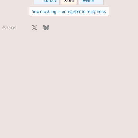
First
Last
Zurück
3 of 5
Weiter
You must log in or register to reply here.
Facebook
X
Bluesky
LinkedIn
Reddit
Pinterest
Tumblr
WhatsApp
E-Mail
Share: