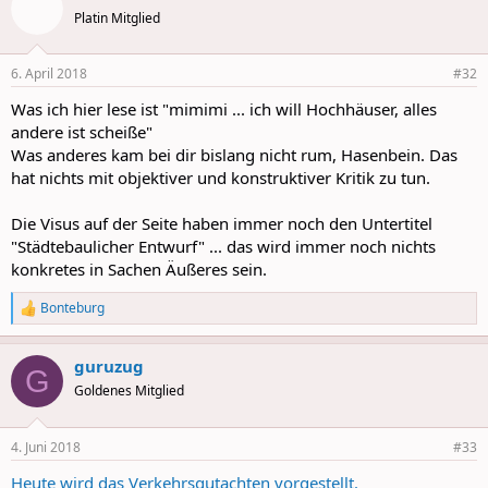
Platin Mitglied
6. April 2018
#32
Was ich hier lese ist "mimimi ... ich will Hochhäuser, alles
andere ist scheiße"
Was anderes kam bei dir bislang nicht rum, Hasenbein. Das
hat nichts mit objektiver und konstruktiver Kritik zu tun.
Die Visus auf der Seite haben immer noch den Untertitel
"Städtebaulicher Entwurf" ... das wird immer noch nichts
konkretes in Sachen Äußeres sein.
Bonteburg
R
e
a
guruzug
c
G
t
Goldenes Mitglied
i
o
n
4. Juni 2018
#33
s
:
Heute wird das Verkehrsgutachten vorgestellt.