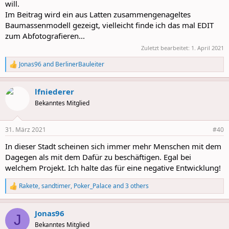
will.
Im Beitrag wird ein aus Latten zusammengenageltes
Baumassenmodell gezeigt, vielleicht finde ich das mal EDIT
zum Abfotografieren...
Zuletzt bearbeitet:
1. April 2021
Jonas96
and
BerlinerBauleiter
R
e
a
lfniederer
c
t
Bekanntes Mitglied
i
o
n
31. März 2021
#40
s
:
In dieser Stadt scheinen sich immer mehr Menschen mit dem
Dagegen als mit dem Dafür zu beschäftigen. Egal bei
welchem Projekt. Ich halte das für eine negative Entwicklung!
Rakete
,
sandtimer
,
Poker_Palace
and 3 others
R
e
a
Jonas96
c
J
t
Bekanntes Mitglied