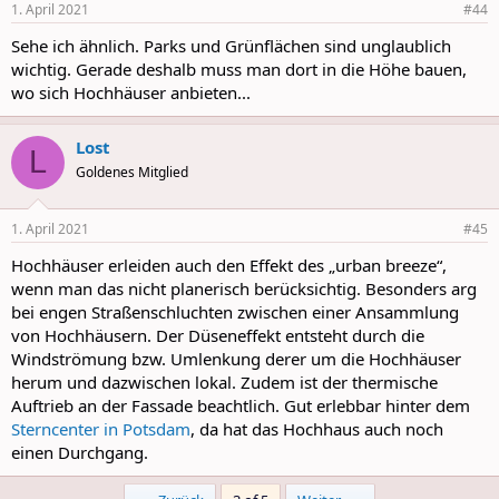
1. April 2021
#44
s
:
Sehe ich ähnlich. Parks und Grünflächen sind unglaublich
wichtig. Gerade deshalb muss man dort in die Höhe bauen,
wo sich Hochhäuser anbieten...
Lost
L
Goldenes Mitglied
1. April 2021
#45
Hochhäuser erleiden auch den Effekt des „urban breeze“,
wenn man das nicht planerisch berücksichtig. Besonders arg
bei engen Straßenschluchten zwischen einer Ansammlung
von Hochhäusern. Der Düseneffekt entsteht durch die
Windströmung bzw. Umlenkung derer um die Hochhäuser
herum und dazwischen lokal. Zudem ist der thermische
Auftrieb an der Fassade beachtlich. Gut erlebbar hinter dem
Sterncenter in Potsdam
, da hat das Hochhaus auch noch
einen Durchgang.