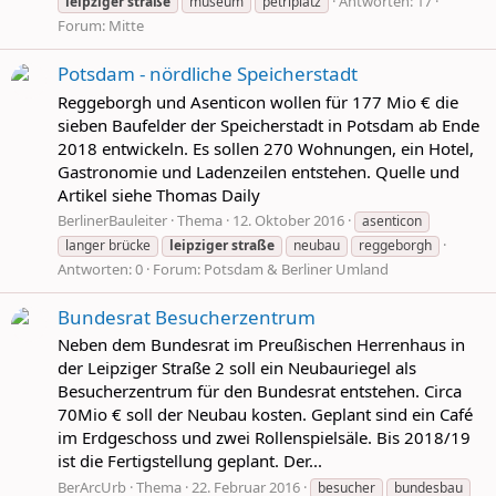
Antworten: 17
leipziger
straße
museum
petriplatz
Forum:
Mitte
Potsdam - nördliche Speicherstadt
Reggeborgh und Asenticon wollen für 177 Mio € die
sieben Baufelder der Speicherstadt in Potsdam ab Ende
2018 entwickeln. Es sollen 270 Wohnungen, ein Hotel,
Gastronomie und Ladenzeilen entstehen. Quelle und
Artikel siehe Thomas Daily
BerlinerBauleiter
Thema
12. Oktober 2016
asenticon
langer brücke
leipziger
straße
neubau
reggeborgh
Antworten: 0
Forum:
Potsdam & Berliner Umland
Bundesrat Besucherzentrum
Neben dem Bundesrat im Preußischen Herrenhaus in
der Leipziger Straße 2 soll ein Neubauriegel als
Besucherzentrum für den Bundesrat entstehen. Circa
70Mio € soll der Neubau kosten. Geplant sind ein Café
im Erdgeschoss und zwei Rollenspielsäle. Bis 2018/19
ist die Fertigstellung geplant. Der...
BerArcUrb
Thema
22. Februar 2016
besucher
bundesbau