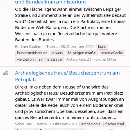
und Bundesfinanzministerium
Ob die Fläche irgendwann einmal zwischen Leipziger
Straße und Zimmerstraße an der Wilhelmstraße bebaut
wird? Derzeit ist hier ja noch ein Parkplatz, eine Imbiss-
Bude, der Welt-Ballon, etc. Die Fläche ist meines
Wissens nach ja eine Reservefläche für ggf. weitere
Bauten des Bundes.
BerlinerBauleiter
Thema
20. Dezember 2020
bund
bundesministerien
e-werk
leipziger
straße
reservefläche
Antworten: 24
Forum:
Mitte
weltballon
zimmerstraße
Archäologisches Haus/ Besucherzentrum am
Petriplatz
Direkt links neben dem House of One wird das
Archäologische Haus/ Besucherzentrum am Petriplatz
gebaut. Es war zwar immer mal von Ausgrabungen an
dieser Stelle die Rede, auch von einem Bodendenkmal
und provisorischem Überbau desselben, aber dass ein
ganzes Besucherzentrum in einem fünfstöckigen...
SchauBau
Thema
7. Oktober 2019
archäologie
fischerinsel