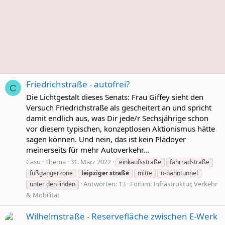
Friedrichstraße - autofrei?
C
Die Lichtgestalt dieses Senats: Frau Giffey sieht den
Versuch Friedrichstraße als gescheitert an und spricht
damit endlich aus, was Dir jede/r Sechsjährige schon
vor diesem typischen, konzeptlosen Aktionismus hätte
sagen können. Und nein, das ist kein Plädoyer
meinerseits für mehr Autoverkehr...
Casu
Thema
31. März 2022
einkaufsstraße
fahrradstraße
fußgängerzone
leipziger
straße
mitte
u-bahntunnel
Antworten: 13
Forum:
Infrastruktur, Verkehr
unter den linden
& Mobilität
Wilhelmstraße - Reservefläche zwischen E-Werk