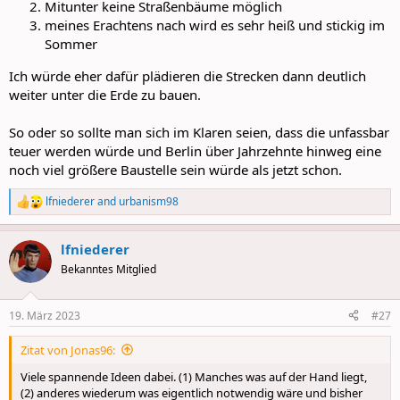
Mitunter keine Straßenbäume möglich
meines Erachtens nach wird es sehr heiß und stickig im
Sommer
Ich würde eher dafür plädieren die Strecken dann deutlich
weiter unter die Erde zu bauen.
So oder so sollte man sich im Klaren seien, dass die unfassbar
teuer werden würde und Berlin über Jahrzehnte hinweg eine
noch viel größere Baustelle sein würde als jetzt schon.
lfniederer
and
urbanism98
R
e
a
lfniederer
c
t
Bekanntes Mitglied
i
o
n
19. März 2023
#27
s
:
Zitat von Jonas96:
Viele spannende Ideen dabei. (1) Manches was auf der Hand liegt,
(2) anderes wiederum was eigentlich notwendig wäre und bisher