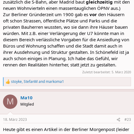
zusätzlich die S-Bahn, aber Madrid baut
gleichzeitig
mit den
neuen Wohnvierteln einen massentauglichen ÖPNV aus.)
Zur Berliner Gründerzeit um 1900 gab es
vor
den Häusern
oft schon Strassen, öffentliche Plätze und Parks und die
privaten Bauherren wussten, wo sie dann ihre Häuser bauen
würden. Mit z.B. einer Verlängerung der U7 könnte man in
diesem Bereich verlässliche Vorgaben für die Ansiedlung von
Büros und Wohnung schaffen und die Stadt damit auch in
ihrer Ausdehnung und Struktur gestalten. In Schönefeld ist ja
auch schon einiges in Planung. Ich habe das Gefühl, wir
rennen den Realitäten hinterher, statt jetzt zu gestalten.
Zuletzt bearbeitet:
5. März 2020
stoyke
,
StefanM
and
markoma1
R
e
a
Ma10
c
M
t
Mitglied
i
o
n
18. März 2023
#23
s
:
Heute gibt es einen Artikel in der Berliner Morgenpost (leider