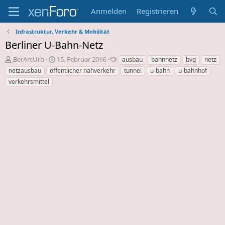
Anmelden
Registrieren
Infrastruktur, Verkehr & Mobilität
Berliner U-Bahn-Netz
E
E
S
BerArcUrb
15. Februar 2016
ausbau
bahnnetz
bvg
netz
r
r
c
netzausbau
öffentlicher nahverkehr
tunnel
u-bahn
u-bahnhof
s
s
h
verkehrsmittel
t
t
l
e
e
a
l
l
g
l
l
w
e
u
o
r
n
r
d
g
t
e
s
e
s
d
T
a
h
t
e
u
m
m
a
s