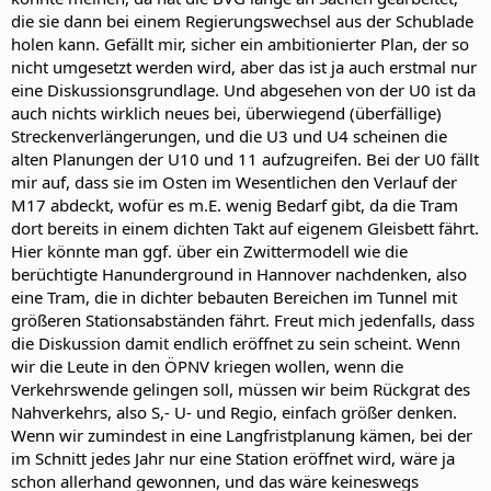
die sie dann bei einem Regierungswechsel aus der Schublade
holen kann. Gefällt mir, sicher ein ambitionierter Plan, der so
nicht umgesetzt werden wird, aber das ist ja auch erstmal nur
eine Diskussionsgrundlage. Und abgesehen von der U0 ist da
auch nichts wirklich neues bei, überwiegend (überfällige)
Streckenverlängerungen, und die U3 und U4 scheinen die
alten Planungen der U10 und 11 aufzugreifen. Bei der U0 fällt
mir auf, dass sie im Osten im Wesentlichen den Verlauf der
M17 abdeckt, wofür es m.E. wenig Bedarf gibt, da die Tram
dort bereits in einem dichten Takt auf eigenem Gleisbett fährt.
Hier könnte man ggf. über ein Zwittermodell wie die
berüchtigte Hanunderground in Hannover nachdenken, also
eine Tram, die in dichter bebauten Bereichen im Tunnel mit
größeren Stationsabständen fährt. Freut mich jedenfalls, dass
die Diskussion damit endlich eröffnet zu sein scheint. Wenn
wir die Leute in den ÖPNV kriegen wollen, wenn die
Verkehrswende gelingen soll, müssen wir beim Rückgrat des
Nahverkehrs, also S,- U- und Regio, einfach größer denken.
Wenn wir zumindest in eine Langfristplanung kämen, bei der
im Schnitt jedes Jahr nur eine Station eröffnet wird, wäre ja
schon allerhand gewonnen, und das wäre keineswegs