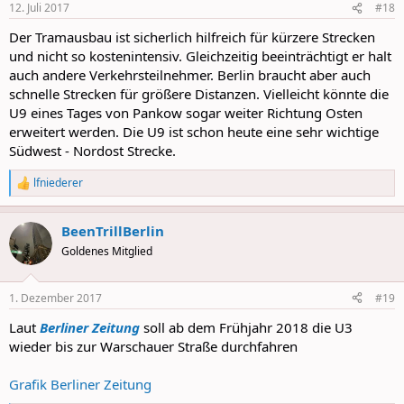
12. Juli 2017
#18
s
:
Der Tramausbau ist sicherlich hilfreich für kürzere Strecken
und nicht so kostenintensiv. Gleichzeitig beeinträchtigt er halt
auch andere Verkehrsteilnehmer. Berlin braucht aber auch
schnelle Strecken für größere Distanzen. Vielleicht könnte die
U9 eines Tages von Pankow sogar weiter Richtung Osten
erweitert werden. Die U9 ist schon heute eine sehr wichtige
Südwest - Nordost Strecke.
lfniederer
R
e
a
BeenTrillBerlin
c
t
Goldenes Mitglied
i
o
n
1. Dezember 2017
#19
s
:
Laut
Berliner Zeitung
soll ab dem Frühjahr 2018 die U3
wieder bis zur Warschauer Straße durchfahren
Grafik Berliner Zeitung