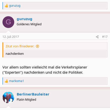
guruzug
R
e
a
guruzug
c
G
t
Goldenes Mitglied
i
o
n
12. Juli 2017
#17
s
:
Zitat von lfniederer:
nachdenken
Vor allem sollten vielleicht mal die Verkehrsplaner
("Experten") nachdenken und nicht die Politiker.
markoma1
R
e
a
BerlinerBauleiter
c
t
Platin Mitglied
i
o
n