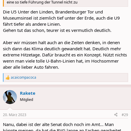
eine so tiefe Führung der Tunnel nicht zu
Die U5 Unter den Linden, Brandenburger Tor und
Museumsinsel ist ziemlich tief unter der Erde, auch die U9
fährt tiefer als andere Linien.
Gehen tut das schon, teurer ist es vermutlich deutlich.
Aber wir müssen halt auch an die Zeiten denken, in denen
sich dann das Klima deutlich gewandelt hat. Deutlich mehr
extreme Hitzetage. Dafür braucht es ein Konzept. Nützt nichts
wenn man viele tolle U-Bahn-Linien hat, im Hochsommer
aber alle lieber Auto fahren.
acaicompacoca
R
e
a
Rakete
c
t
Mitglied
i
o
n
20. März 2023
#29
s
:
Nanu, dabei ist der alte Senat doch noch im Amt... Man
könnte meinen, da hat die BVG lange an Sachen gearbeitet,