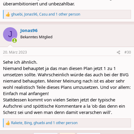
überambitioniert und unbezahlbar.
ghuebi
,
Jonas96
,
Casu
and 1 other person
R
e
a
Jonas96
c
J
t
Bekanntes Mitglied
i
o
n
20. März 2023
#30
s
:
Sehe ich ähnlich.
Niemand behauptet ja das man diesen Plan jetzt 1 zu 1
umsetzen sollte. Wahrscheinlich würde das auch bei der BVG
niemand behaupten. Meiner Meinung nach ist es aber sehr
wohl realistisch Teile dieses Plans umzusetzen. Und vor allem:
Einfach mal anfangen!
Stattdessen kommt von vielen Seiten jetzt der typische
Aufschrei und spöttische Kommentare a la 'ob das denn ein
Scherz sei und wen man denn damit verarschen will'.
Rakete
,
Bing
,
ghuebi
and 1 other person
R
e