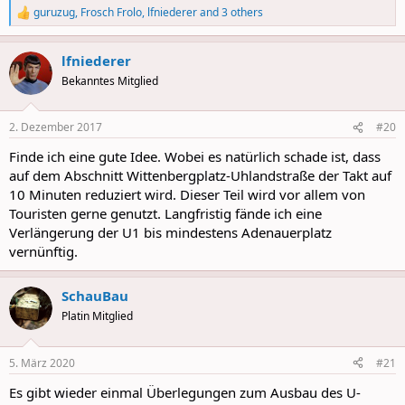
guruzug
,
Frosch Frolo
,
lfniederer
and 3 others
R
e
a
lfniederer
c
t
Bekanntes Mitglied
i
o
n
2. Dezember 2017
#20
s
:
Finde ich eine gute Idee. Wobei es natürlich schade ist, dass
auf dem Abschnitt Wittenbergplatz-Uhlandstraße der Takt auf
10 Minuten reduziert wird. Dieser Teil wird vor allem von
Touristen gerne genutzt. Langfristig fände ich eine
Verlängerung der U1 bis mindestens Adenauerplatz
vernünftig.
SchauBau
Platin Mitglied
5. März 2020
#21
Es gibt wieder einmal Überlegungen zum Ausbau des U-