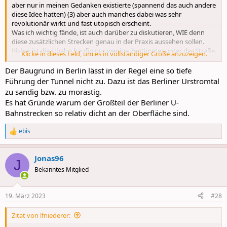
aber nur in meinen Gedanken existierte (spannend das auch andere
diese Idee hatten) (3) aber auch manches dabei was sehr
revolutionär wirkt und fast utopisch erscheint.
Was ich wichtig fände, ist auch darüber zu diskutieren, WIE denn
diese zusätzlichen Strecken genau in der Praxis aussehen sollen.
Bisher ist die Ubahn häufig nur wenige Zentimeter unter der Straße.
Klicke in dieses Feld, um es in vollständiger Größe anzuzeigen.
Ich halte das nicht für eine sonderlich gute Lösung
Der Baugrund in Berlin lässt in der Regel eine so tiefe
Lärm und Vibration auf Straßenniveau bzw auch in den
Führung der Tunnel nicht zu. Dazu ist das Berliner Urstromtal
angrenzenden Gebäuden
zu sandig bzw. zu morastig.
Mitunter keine Straßenbäume möglich
Es hat Gründe warum der Großteil der Berliner U-
meines Erachtens nach wird es sehr heiß und stickig im
Sommer
Bahnstrecken so relativ dicht an der Oberfläche sind.
Ich würde eher dafür plädieren die Strecken dann deutlich weiter
ebis
R
unter die Erde zu bauen.
e
a
So oder so sollte man sich im Klaren seien, dass die unfassbar teuer
Jonas96
c
J
werden würde und Berlin über Jahrzehnte hinweg eine noch viel
t
Bekanntes Mitglied
größere Baustelle sein würde als jetzt schon.
i
o
n
19. März 2023
#28
s
:
Zitat von lfniederer: