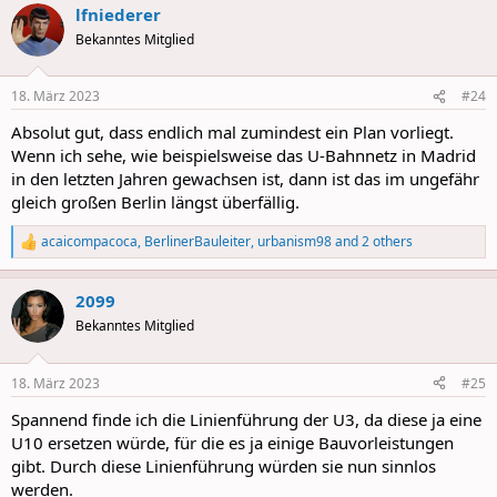
lfniederer
c
t
Bekanntes Mitglied
i
o
n
18. März 2023
#24
s
:
Absolut gut, dass endlich mal zumindest ein Plan vorliegt.
Wenn ich sehe, wie beispielsweise das U-Bahnnetz in Madrid
in den letzten Jahren gewachsen ist, dann ist das im ungefähr
gleich großen Berlin längst überfällig.
acaicompacoca
,
BerlinerBauleiter
,
urbanism98
and 2 others
R
e
a
2099
c
t
Bekanntes Mitglied
i
o
n
18. März 2023
#25
s
:
Spannend finde ich die Linienführung der U3, da diese ja eine
U10 ersetzen würde, für die es ja einige Bauvorleistungen
gibt. Durch diese Linienführung würden sie nun sinnlos
werden.