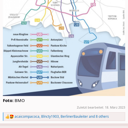
Foto:
BMO
Zuletzt bearbeitet:
18. März 2023
acaicompacoca
,
Blncty1903
,
BerlinerBauleiter
and 8 others
R
e
a