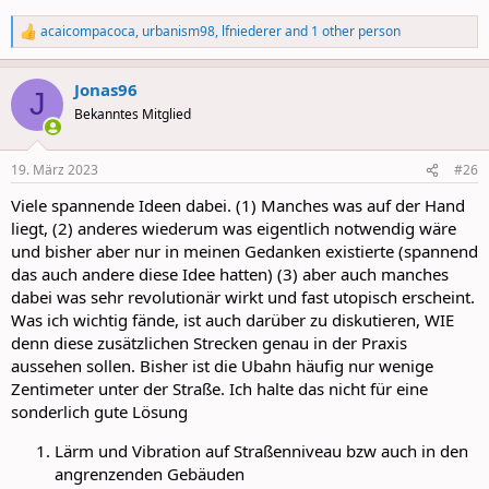
acaicompacoca
,
urbanism98
,
lfniederer
and 1 other person
R
e
a
Jonas96
c
J
t
Bekanntes Mitglied
i
o
n
19. März 2023
#26
s
:
Viele spannende Ideen dabei. (1) Manches was auf der Hand
liegt, (2) anderes wiederum was eigentlich notwendig wäre
und bisher aber nur in meinen Gedanken existierte (spannend
das auch andere diese Idee hatten) (3) aber auch manches
dabei was sehr revolutionär wirkt und fast utopisch erscheint.
Was ich wichtig fände, ist auch darüber zu diskutieren, WIE
denn diese zusätzlichen Strecken genau in der Praxis
aussehen sollen. Bisher ist die Ubahn häufig nur wenige
Zentimeter unter der Straße. Ich halte das nicht für eine
sonderlich gute Lösung
Lärm und Vibration auf Straßenniveau bzw auch in den
angrenzenden Gebäuden