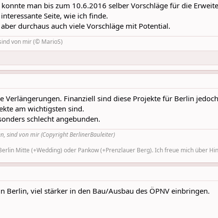
" konnte man bis zum 10.6.2016 selber Vorschläge für die Erwei
nteressante Seite, wie ich finde.
 aber durchaus auch viele Vorschläge mit Potential.
sind von mir (© MarioS)
e Verlängerungen. Finanziell sind diese Projekte für Berlin jedo
kte am wichtigsten sind.
esonders schlecht angebunden.
n, sind von mir (Copyright BerlinerBauleiter)
rlin Mitte (+Wedding) oder Pankow (+Prenzlauer Berg). Ich freue mich über Hinw
in Berlin, viel stärker in den Bau/Ausbau des ÖPNV einbringen.