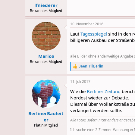
lfniederer
Bekanntes Mitglied
10. November 2016
Laut
Tagesspiegel
sind in den r
billigeren Ausbau der Straßen
MarioS
alle Bilder ohne anderweitige Angabe 
Bekanntes Mitglied
BeenTrillBerlin
R
e
a
11. Juli 2017
c
t
Wie die
Berliner Zeitung
berich
i
o
Nordost wieder zur Debatte.
n
Diesmal über Wollankstraße zu
s
verlängert werden sollte.
:
BerlinerBauleit
er
Alle Fotos, sofern nicht anders angegebe
Platin Mitglied
Ich suche eine 2-Zimmer-Wohnung in Be