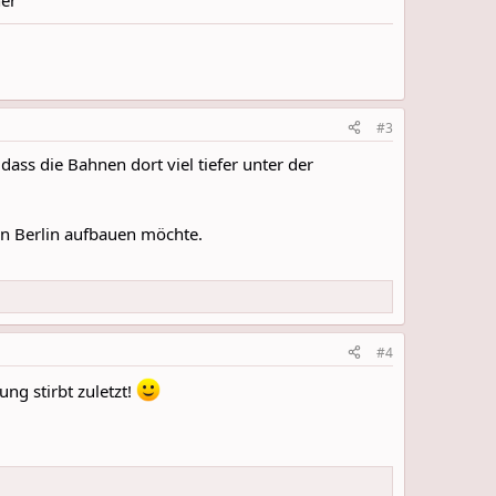
her
#3
ass die Bahnen dort viel tiefer unter der
in Berlin aufbauen möchte.
#4
g stirbt zuletzt!