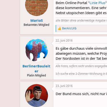
Beim Online-Portal "
Linie Plus
diese kommentieren. Eine sehr i
Nebst utopischen Ideen gibt es
MarioS
alle Bilder ohne anderweitige Angabe 
Bekanntes Mitglied
BerArcUrb
R
e
a
22. Juni 2016
c
t
Es gäbe durchaus viele sinnvoll
i
o
abwiegen müssen, welche Proje
n
Der Nordosten ist in der Tat b
s
:
BerlinerBauleit
Alle Fotos, sofern nicht anders angegebe
er
Ich suche eine 2-Zimmer-Wohnung in Be
Platin Mitglied
23. Juni 2016
Der Bund muss sich, nicht nur 