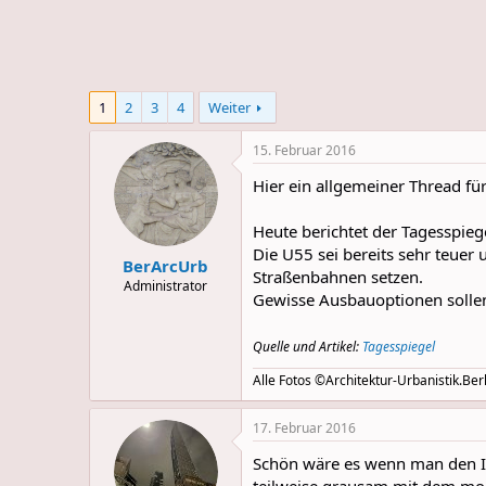
e
u
m
m
a
s
1
2
3
4
Weiter
15. Februar 2016
Hier ein allgemeiner Thread fü
Heute berichtet der Tagesspie
Die U55 sei bereits sehr teuer
BerArcUrb
Straßenbahnen setzen.
Administrator
Gewisse Ausbauoptionen sollen
Quelle und Artikel:
Tagesspiegel
Alle Fotos ©Architektur-Urbanistik.Berl
17. Februar 2016
Schön wäre es wenn man den In