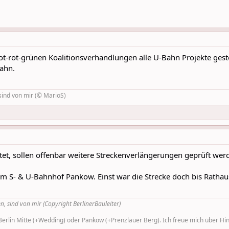
ot-rot-grünen Koalitionsverhandlungen alle U-Bahn Projekte ges
bahn.
sind von mir (© MarioS)
tet, sollen offenbar weitere Streckenverlängerungen geprüft werd
m S- & U-Bahnhof Pankow. Einst war die Strecke doch bis Rathau
n, sind von mir (Copyright BerlinerBauleiter)
rlin Mitte (+Wedding) oder Pankow (+Prenzlauer Berg). Ich freue mich über Hinw