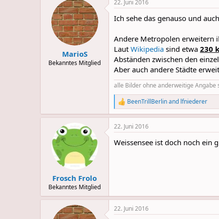
22. Juni 2016
Ich sehe das genauso und auch 
Andere Metropolen erweitern ih
Laut
Wikipedia
sind etwa
230 
MarioS
Abständen zwischen den einzel
Bekanntes Mitglied
Aber auch andere Städte erweit
alle Bilder ohne anderweitige Angabe 
BeenTrillBerlin
and
lfniederer
R
e
a
22. Juni 2016
c
t
Weissensee ist doch noch ein g
i
o
n
s
:
Frosch Frolo
Bekanntes Mitglied
22. Juni 2016