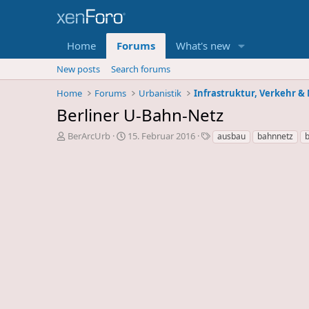
Home
Forums
What's new
New posts
Search forums
Home
Forums
Urbanistik
Infrastruktur, Verkehr & 
Berliner U-Bahn-Netz
E
E
S
BerArcUrb
15. Februar 2016
ausbau
bahnnetz
r
r
c
s
s
h
t
t
l
e
e
a
l
l
g
l
l
w
e
u
o
r
n
r
d
g
t
e
s
e
s
d
T
a
h
t