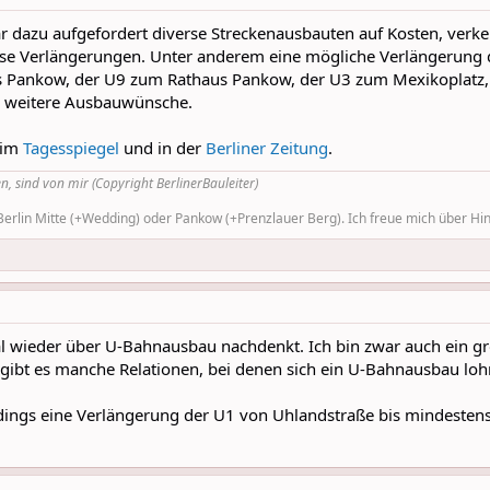
ar dazu aufgefordert diverse Streckenausbauten auf Kosten, verk
rse Verlängerungen. Unter anderem eine mögliche Verlängerung d
 Pankow, der U9 zum Rathaus Pankow, der U3 zum Mexikoplatz, 
nd weitere Ausbauwünsche.
l im
Tagesspiegel
und in der
Berliner Zeitung
.
n, sind von mir (Copyright BerlinerBauleiter)
rlin Mitte (+Wedding) oder Pankow (+Prenzlauer Berg). Ich freue mich über Hinw
l wieder über U-Bahnausbau nachdenkt. Ich bin zwar auch ein gr
ibt es manche Relationen, bei denen sich ein U-Bahnausbau loh
erdings eine Verlängerung der U1 von Uhlandstraße bis mindesten