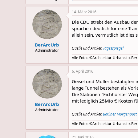
e
a
14. März 2016
c
t
Die CDU strebt den Ausbau der 
i
o
sprächen deutlich für eine Traml
n
allein sein, vermutlich ist die
s
:
BerArcUrb
Quelle und Artikel:
Tagesspiegel
Administrator
Alle Fotos ©Architektur-Urbanistik.Berl
6. April 2016
Geisel und Müller bestätigten 
lange Tunnel bestehen als Vorl
Die Stationen "Eichhorster We
mit lediglich 25Mio € Kosten
BerArcUrb
Administrator
Quelle und Artikel:
Berliner Morgenpost
Alle Fotos ©Architektur-Urbanistik.Berl
21. Juni 2016