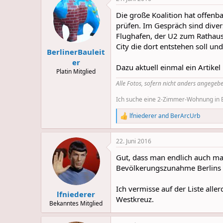
Die große Koalition hat offenb
prüfen. Im Gespräch sind dive
Flughafen, der U2 zum Rathaus
City die dort entstehen soll u
BerlinerBauleit
er
Dazu aktuell einmal ein Artike
Platin Mitglied
Alle Fotos, sofern nicht anders angegebe
Ich suche eine 2-Zimmer-Wohnung in Be
lfniederer
and
BerArcUrb
R
e
a
22. Juni 2016
c
t
Gut, dass man endlich auch ma
i
o
Bevölkerungszunahme Berlins g
n
s
Ich vermisse auf der Liste all
:
lfniederer
Westkreuz.
Bekanntes Mitglied