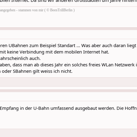
ilen Internet. Da sind wir anderen Großstädten um Jahre hinter
rs angegeben - stammen von mir ( © BeenTrillBerlin )
ren UBahnen zum Beispiel Standart ... Was aber auch daran liegt d
it keine Verbindung mit dem mobilen Internet hat.
wahrscheinlich auch.
aben, dass man ab dieses Jahr ein solches freies WLan Netzwerk 
oder SBahnen gilt weiss ich nicht.
-Empfang in der U-Bahn umfassend ausgebaut werden. Die Hoffnun