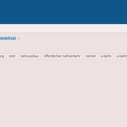
Mobilität
bvg
netz
netzausbau
öffentlicher nahverkehr
tunnel
u-bahn
u-bahn