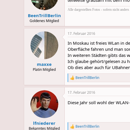
teilweise grausam mit dem mob
Alle dargestellten Fotos - sofern nicht ande
BeenTrillBerlin
Goldenes Mitglied
17. Februar 2016
In Moskau ist freies WLan in de
Oberfläche fahren und man som
In weiteren Städten gibts das 
Ich glaube gehört/gelesen zu h
maxxe
Ob dies aber auch für UBahnen 
Platin Mitglied
BeenTrillBerlin
R
e
a
17. Februar 2016
c
t
Diese Jahr soll wohl der WLAN
i
o
n
s
:
lfniederer
BeenTrillBerlin
R
Bekanntes Mitglied