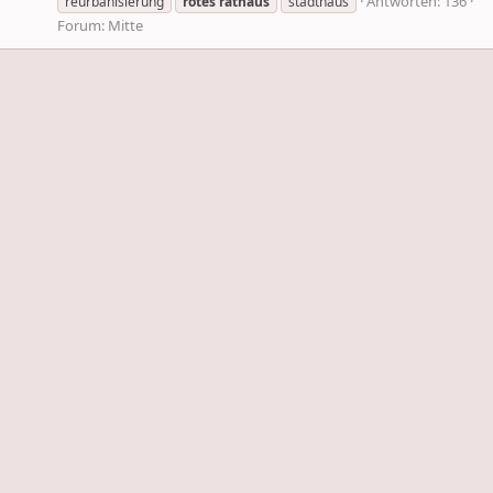
Antworten: 136
reurbanisierung
rotes
rathaus
stadthaus
Forum:
Mitte