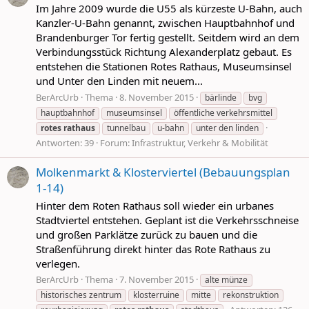
Im Jahre 2009 wurde die U55 als kürzeste U-Bahn, auch
Kanzler-U-Bahn genannt, zwischen Hauptbahnhof und
Brandenburger Tor fertig gestellt. Seitdem wird an dem
Verbindungsstück Richtung Alexanderplatz gebaut. Es
entstehen die Stationen Rotes Rathaus, Museumsinsel
und Unter den Linden mit neuem...
BerArcUrb
Thema
8. November 2015
bärlinde
bvg
hauptbahnhof
museumsinsel
öffentliche verkehrsmittel
rotes
rathaus
tunnelbau
u-bahn
unter den linden
Antworten: 39
Forum:
Infrastruktur, Verkehr & Mobilität
Molkenmarkt & Klosterviertel (Bebauungsplan
1-14)
Hinter dem Roten Rathaus soll wieder ein urbanes
Stadtviertel entstehen. Geplant ist die Verkehrsschneise
und großen Parklätze zurück zu bauen und die
Straßenführung direkt hinter das Rote Rathaus zu
verlegen.
BerArcUrb
Thema
7. November 2015
alte münze
historisches zentrum
klosterruine
mitte
rekonstruktion