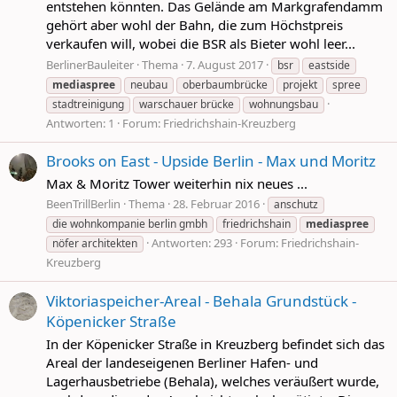
entstehen könnten. Das Gelände am Markgrafendamm
gehört aber wohl der Bahn, die zum Höchstpreis
verkaufen will, wobei die BSR als Bieter wohl leer...
BerlinerBauleiter
Thema
7. August 2017
bsr
eastside
mediaspree
neubau
oberbaumbrücke
projekt
spree
stadtreinigung
warschauer brücke
wohnungsbau
Antworten: 1
Forum:
Friedrichshain-Kreuzberg
Brooks on East - Upside Berlin - Max und Moritz
Max & Moritz Tower weiterhin nix neues ...
BeenTrillBerlin
Thema
28. Februar 2016
anschutz
die wohnkompanie berlin gmbh
friedrichshain
mediaspree
Antworten: 293
Forum:
Friedrichshain-
nöfer architekten
Kreuzberg
Viktoriaspeicher-Areal - Behala Grundstück -
Köpenicker Straße
In der Köpenicker Straße in Kreuzberg befindet sich das
Areal der landeseigenen Berliner Hafen- und
Lagerhausbetriebe (Behala), welches veräußert wurde,