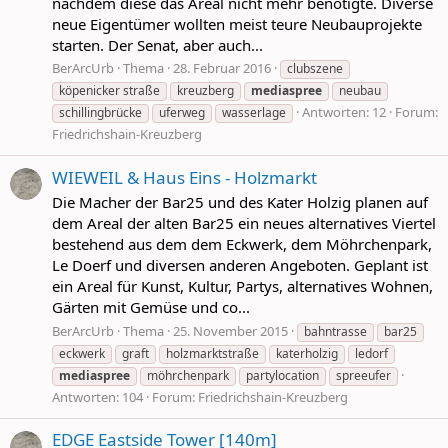
nachdem diese das Areal nicht mehr benötigte. Diverse
neue Eigentümer wollten meist teure Neubauprojekte
starten. Der Senat, aber auch...
BerArcUrb
Thema
28. Februar 2016
clubszene
köpenicker straße
kreuzberg
mediaspree
neubau
Antworten: 12
Forum:
schillingbrücke
uferweg
wasserlage
Friedrichshain-Kreuzberg
WIEWEIL & Haus Eins - Holzmarkt
Die Macher der Bar25 und des Kater Holzig planen auf
dem Areal der alten Bar25 ein neues alternatives Viertel
bestehend aus dem dem Eckwerk, dem Möhrchenpark,
Le Doerf und diversen anderen Angeboten. Geplant ist
ein Areal für Kunst, Kultur, Partys, alternatives Wohnen,
Gärten mit Gemüse und co...
BerArcUrb
Thema
25. November 2015
bahntrasse
bar25
eckwerk
graft
holzmarktstraße
katerholzig
ledorf
mediaspree
möhrchenpark
partylocation
spreeufer
Antworten: 104
Forum:
Friedrichshain-Kreuzberg
EDGE Eastside Tower [140m]