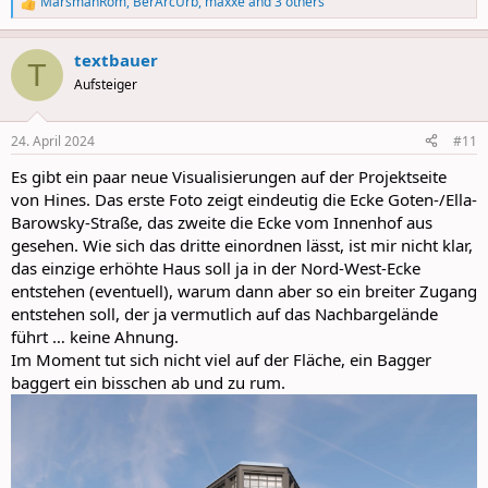
MarsmanRom
,
BerArcUrb
,
maxxe
and 3 others
R
e
a
textbauer
c
T
t
Aufsteiger
i
o
n
24. April 2024
#11
s
:
Es gibt ein paar neue Visualisierungen auf der Projektseite
von Hines. Das erste Foto zeigt eindeutig die Ecke Goten-/Ella-
Barowsky-Straße, das zweite die Ecke vom Innenhof aus
gesehen. Wie sich das dritte einordnen lässt, ist mir nicht klar,
das einzige erhöhte Haus soll ja in der Nord-West-Ecke
entstehen (eventuell), warum dann aber so ein breiter Zugang
entstehen soll, der ja vermutlich auf das Nachbargelände
führt … keine Ahnung.
Im Moment tut sich nicht viel auf der Fläche, ein Bagger
baggert ein bisschen ab und zu rum.