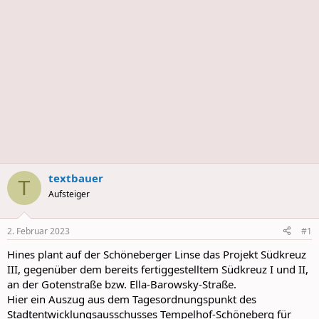
s
textbauer
T
Aufsteiger
2. Februar 2023
#1
Hines plant auf der Schöneberger Linse das Projekt Südkreuz
III, gegenüber dem bereits fertiggestelltem Südkreuz I und II,
an der Gotenstraße bzw. Ella-Barowsky-Straße.
Hier ein Auszug aus dem Tagesordnungspunkt des
Stadtentwicklungsausschusses Tempelhof-Schöneberg für