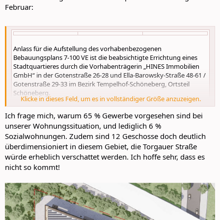
Februar:
Anlass für die Aufstellung des vorhabenbezogenen
Bebauungsplans 7-100 VE ist die beabsichtigte Errichtung eines
Stadtquartieres durch die Vorhabenträgerin „HINES Immobilien
GmbH“ in der Gotenstraße 26-28 und Ella-Barowsky-Straße 48-61 /
Gotenstraße 29-33 im Bezirk Tempelhof-Schöneberg, Ortsteil
Schöneberg.
Klicke in dieses Feld, um es in vollständiger Größe anzuzeigen.
In diesem Zusammenhang hat die Eigentümerin einen Antrag auf
Einleitung eines vorhabenbezogenen Bebauungsplanverfahrens
Ich frage mich, warum 65 % Gewerbe vorgesehen sind bei
gemäß § 12 BauGB gestellt.
unserer Wohnungssituation, und lediglich 6 %
Die Vorhabenträgerin hat die Grundstücke Gotenstraße 26-28 und
Sozialwohnungen. Zudem sind 12 Geschosse doch deutlich
Ella-Barowsky-Straße 48-61 / Gotenstraße 29-33 käuflich erworben
überdimensioniert in diesem Gebiet, die Torgauer Straße
und plant dort die Errichtung eines neuen Stadtquartiers mit einer
Geschossfläche von insgesamt rund 62.000 m² (GFZ 3,1). Das von
würde erheblich verschattet werden. Ich hoffe sehr, dass es
der Vorhabenträgerin als SÜDKREUZ III bezeichnete Quartier soll
nicht so kommt!
durch die Nutzungsmischung von ca. 40.550 m²
wohnverträglichem Gewerbe (rd. 65 %), ca. 17.850 m² Wohnen (rd.
29 %) und ca. 3.600 m² sozialen Nutzungen (rd. 6 %) geprägt
werden. Es sind insgesamt ca. 210 Wohneinheiten geplant, wobei
30 % der dem Wohnen zuzuordnenden Geschossfläche als
förderfähiger mietpreis- und belegungsgebundener Wohnraum