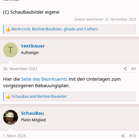
(C) SchauBaubilder eigene
Zuletzt bearbeitet:
22. November 2023
BerArcUrb
,
BerlinerBauleiter
,
ghuebi
and 3 others
R
e
a
textbauer
c
T
t
Aufsteiger
i
o
n
30. November 2023
#9
s
:
Hier die
Seite des Bezirksamts
mit den Unterlagen zum
vorgezogenen Bebauungsplan.
SchauBau
and
BerlinerBauleiter
R
e
a
SchauBau
c
t
Platin Mitglied
i
o
n
1. März 2024
#10
s