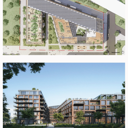
errichtet werden soll. Die Vorhabenträgerin hat sich durch eine
entsprechende Erklärung vom 28. September 2022 bereit erklärt,
das „Berliner Modell der kooperativen Baulandentwicklung“
anzuwenden.
Das geplante Vorhabengebiet umfasst eine Fläche von ca. 19.880
m² und soll durch eine sieben- bis achtgeschossige
Blockrandbebauung bebaut werden. Teilbereiche der Bebauung
erstrecken sich in den Hofbereich und gliedern diesen. Für den
nordwestlichsten Teil der Bebauung soll im weiteren Verfahren die
Ausbildung eines städtebaulichen Hochpunkts mit bis zu 12
Geschossen geprüft werden.