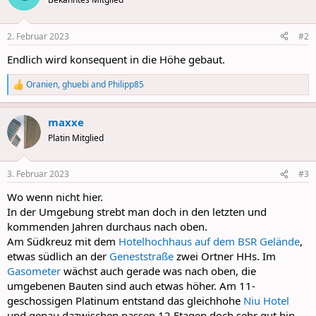
i
o
n
2. Februar 2023
#2
s
:
Endlich wird konsequent in die Höhe gebaut.
Oranien
,
ghuebi
and
Philipp85
R
e
a
maxxe
c
t
Platin Mitglied
i
o
n
3. Februar 2023
#3
s
:
Wo wenn nicht hier.
In der Umgebung strebt man doch in den letzten und
kommenden Jahren durchaus nach oben.
Am Südkreuz mit dem
Hotelhochhaus auf dem BSR Gelände
,
etwas südlich an der
Geneststraße
zwei Ortner HHs. Im
Gasometer
wächst auch gerade was nach oben, die
umgebenen Bauten sind auch etwas höher. Am 11-
geschossigen Platinum entstand das gleichhohe
Niu Hotel
und genau dazwischen passen 12 Etagen doch sehr gut hin.