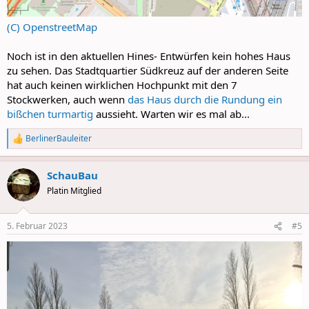
(C) OpenstreetMap
Noch ist in den aktuellen Hines- Entwürfen kein hohes Haus
zu sehen. Das Stadtquartier Südkreuz auf der anderen Seite
hat auch keinen wirklichen Hochpunkt mit den 7
Stockwerken, auch wenn
das Haus durch die Rundung ein
bißchen turmartig
aussieht. Warten wir es mal ab...
BerlinerBauleiter
R
e
a
SchauBau
c
t
Platin Mitglied
i
o
n
5. Februar 2023
#5
s
: