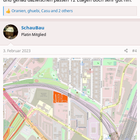
Oranien
,
ghuebi
,
Casu
and 2 others
R
e
a
SchauBau
c
t
Platin Mitglied
i
o
n
3. Februar 2023
#4
s
: