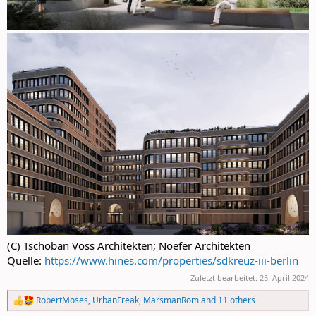
(C) Tschoban Voss Architekten; Noefer Architekten
Quelle:
https://www.hines.com/properties/sdkreuz-iii-berlin
Zuletzt bearbeitet:
25. April 2024
RobertMoses
,
UrbanFreak
,
MarsmanRom
and 11 others
R
e