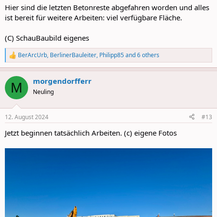
Hier sind die letzten Betonreste abgefahren worden und alles
ist bereit für weitere Arbeiten: viel verfügbare Fläche.
(C) SchauBaubild eigenes
BerArcUrb
,
BerlinerBauleiter
,
Philipp85
and 6 others
R
e
a
morgendorfferr
c
M
t
Neuling
i
o
n
12. August 2024
#13
s
:
Jetzt beginnen tatsächlich Arbeiten. (c) eigene Fotos