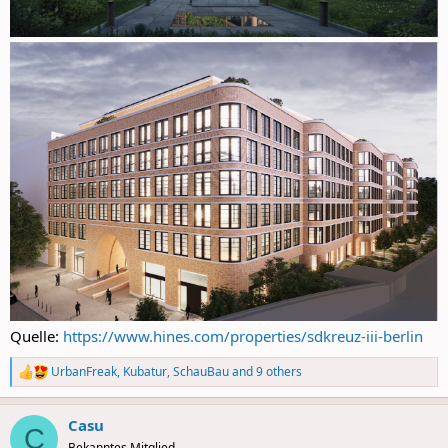
Quelle:
https://www.hines.com/properties/sdkreuz-iii-berlin
UrbanFreak
,
Kubatur
,
SchauBau
and 9 others
R
e
a
Casu
c
C
t
Bekanntes Mitglied