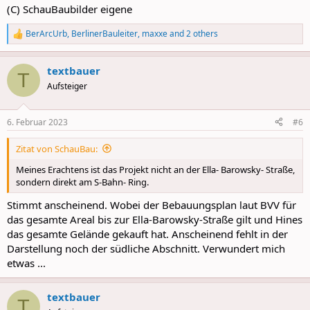
(C) SchauBaubilder eigene
BerArcUrb
,
BerlinerBauleiter
,
maxxe
and 2 others
R
e
a
textbauer
c
T
t
Aufsteiger
i
o
n
6. Februar 2023
#6
s
:
Zitat von SchauBau:
Meines Erachtens ist das Projekt nicht an der Ella- Barowsky- Straße,
sondern direkt am S-Bahn- Ring.
Stimmt anscheinend. Wobei der Bebauungsplan laut BVV für
das gesamte Areal bis zur Ella-Barowsky-Straße gilt und Hines
das gesamte Gelände gekauft hat. Anscheinend fehlt in der
Darstellung noch der südliche Abschnitt. Verwundert mich
etwas ...
textbauer
T