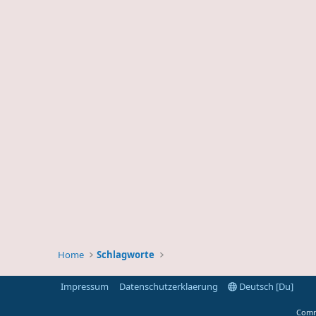
Home
Schlagworte
Impressum
Datenschutzerklaerung
Deutsch [Du]
Comm