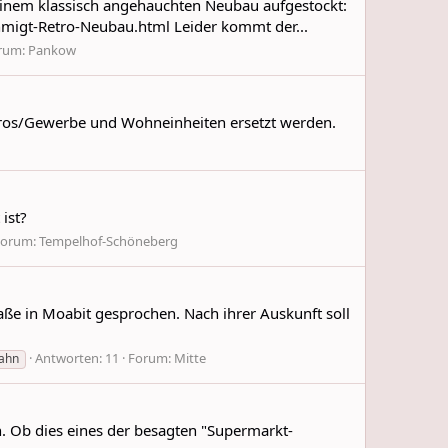
 einem klassisch angehauchten Neubau aufgestockt:
igt-Retro-Neubau.html Leider kommt der...
rum:
Pankow
Büros/Gewerbe und Wohneinheiten ersetzt werden.
ist?
Forum:
Tempelhof-Schöneberg
ße in Moabit gesprochen. Nach ihrer Auskunft soll
Antworten: 11
Forum:
Mitte
bahn
. Ob dies eines der besagten "Supermarkt-