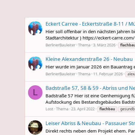
Eckert Carree - Eckertstraße 8-11 /
Hier soll offenbar in den nächsten Jahren 
Stadtarchitektur ) https://eckert-carre.co
BerlinerBauleiter
Thema
3. März 2026
flachba
Kleine Alexanderstraße 26 - Neubau
Hier wurde im Januar 2026 ein Bauantrag ei
BerlinerBauleiter
Thema
11. Februar 2026
alex
Badstraße 57, 58 & 59 - Abriss und 
L
Badstraße 57 Hier ist eine Genhemigung f
Aufstockung des Bestandsgebäudes Badstr.
Lost
Thema
23. April 2022
flachbau
gesundb
Leiser Abriss & Neubau - Passauer St
Direkt rechts neben dem Projekt ehem. Pa