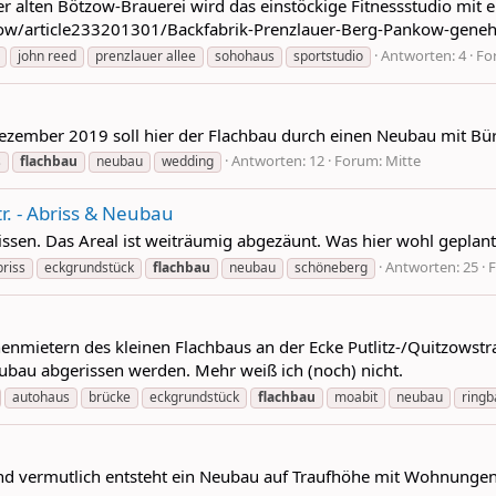
der alten Bötzow-Brauerei wird das einstöckige Fitnessstudio mit
w/article233201301/Backfabrik-Prenzlauer-Berg-Pankow-genehm
Antworten: 4
Fo
john reed
prenzlauer allee
sohohaus
sportstudio
r Dezember 2019 soll hier der Flachbau durch einen Neubau mit 
Antworten: 12
Forum:
Mitte
s
flachbau
neubau
wedding
r. - Abriss & Neubau
ssen. Das Areal ist weiträumig abgezäunt. Was hier wohl geplant 
Antworten: 25
briss
eckgrundstück
flachbau
neubau
schöneberg
nmietern des kleinen Flachbaus an der Ecke Putlitz-/Quitzowstra
ubau abgerissen werden. Mehr weiß ich (noch) nicht.
autohaus
brücke
eckgrundstück
flachbau
moabit
neubau
ring
und vermutlich entsteht ein Neubau auf Traufhöhe mit Wohnungen