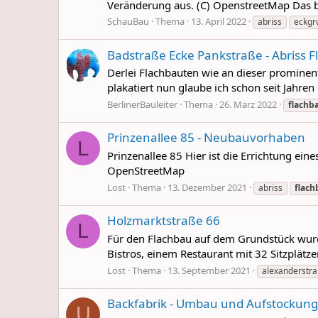
Veränderung aus. (C) OpenstreetMap Das bet
SchauBau
Thema
13. April 2022
abriss
eckgr
Badstraße Ecke Pankstraße - Abriss
Derlei Flachbauten wie an dieser prominen
plakatiert nun glaube ich schon seit Jahren 
BerlinerBauleiter
Thema
26. März 2022
flachb
Prinzenallee 85 - Neubauvorhaben
L
Prinzenallee 85 Hier ist die Errichtung eine
OpenStreetMap
Lost
Thema
13. Dezember 2021
abriss
flach
Holzmarktstraße 66
L
Für den Flachbau auf dem Grundstück wurd
Bistros, einem Restaurant mit 32 Sitzplätz
Lost
Thema
13. September 2021
alexanderstr
Backfabrik - Umbau und Aufstockung
U