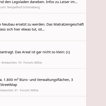
nd den Legoladen daneben. Infos zu Leiser im...
rum:
Tempelhof-Schöneberg
n Neubau ersetzt zu werden. Das Matratzengeschäft
s sich hier etwas tut, ist...
ntragt. Das Areal ist gar nicht so klein: (c)
Antworten: 10
Forum:
Mitte
. 1.800 m² Büro- und Verwaltungsflächen, 3
enStreetMap
ntworten: 31
Forum:
Mitte