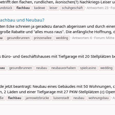
rifft den flachen, rundlichen, ikonischen(?) Nachkriegs-Leiser u
Antworten: 23
Fo
undstück
flachbau
kadewe
leiser
schuhgeschäft
 Flachbau und Neubau?
ten Ecke schreien ja geradezu danach abgerissen und durch eine
große Rabatte und "alles muss raus". Die anfängliche Hoffnung, das
Antworten: 6
Forum:
Mitte
au
gesundbrunnen
prinzenallee
wedding
s Büro- und Geschäftshauses mit Tiefgarage mit 20 Stellplätzen bea
bau
gesundbrunnen
neubau
neubauvorhaben
spielcasino
wedding
e jetzt beantragt: Neubau eines Gebäudes mit 50 Wohnungen, ca
en, 2 Läden und einer Tiefgarage mit 27 PKW-Stellplätzen (c) Op
A
aße
flachbau
jannowitzbrücke
luisenstadt
neubau
wohnungsbau