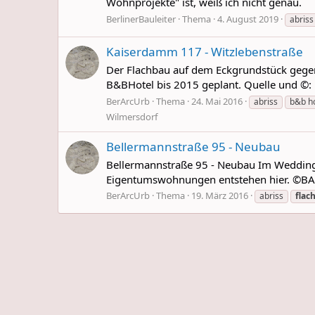
Wohnprojekte" ist, weiß ich nicht genau.
BerlinerBauleiter
Thema
4. August 2019
abriss
Kaiserdamm 117 - Witzlebenstraße
Der Flachbau auf dem Eckgrundstück gegen
B&BHotel bis 2015 geplant. Quelle und ©
BerArcUrb
Thema
24. Mai 2016
abriss
b&b ho
Wilmersdorf
Bellermannstraße 95 - Neubau
Bellermannstraße 95 - Neubau Im Wedding w
Eigentumswohnungen entstehen hier. ©B
BerArcUrb
Thema
19. März 2016
abriss
flac