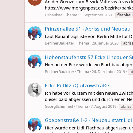
An der Grenze zum Bezirk Mitte vis-à-vis 
https://www.morgenpost.de/bezirke/panko
Urbanista
Thema
1. September 2021
flachbau
Prinzenallee 51 - Abriss und Neubau
Laut Bauantragsliste von Berlin Mitte fü
BerlinerBauleiter
Thema
28. Januar 2020
abris
Hohenstaufenstr. 57 Ecke Lindauer St
Hier an der Ecke wurde ein Flachbau abgeri
BerlinerBauleiter
Thema
26. Dezember 2019
a
Ecke Putlitz-/Quitzowstraße
Ich habe vor kurzem mit den neuen Zwische
dieser bald abgerissen und durch einen Ne
GeorgSchimmel
Thema
7. August 2019
abriss
Goebenstraße 1-2 - Neubau statt Lidl
Hier wurde der Lidl-Flachbau abgerissen 