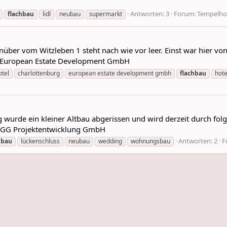
Antworten: 3
Forum:
Tempelho
flachbau
lidl
neubau
supermarkt
über vom Witzleben 1 steht nach wie vor leer. Einst war hier v
: European Estate Development GmbH
tel
charlottenburg
european estate development gmbh
flachbau
hote
urde ein kleiner Altbau abgerissen und wird derzeit durch folg
AGG Projektentwicklung GmbH
Antworten: 2
F
hbau
lückenschluss
neubau
wedding
wohnungsbau