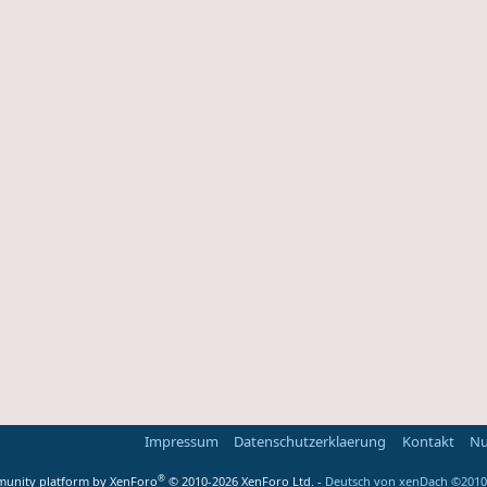
Impressum
Datenschutzerklaerung
Kontakt
Nu
®
unity platform by XenForo
© 2010-2026 XenForo Ltd.
-
Deutsch von xenDach
©2010