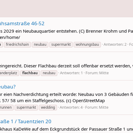
 Mühsamstraße 46-52
bis 2029 ein Neubauquartier entstehen. (C) Brenner Krohm und Pa
m/en/home/
Antworten: 2
F
u
friedrichshain
neubau
supermarkt
wohnungsbau
ngereicht. Dieser Flachbau derzeit soll offenbar ersetzt werden,
Antworten: 1
Forum:
Mitte
anderplatz
flachbau
neubau
Neubau?
ür eien Nachverdichtung erteilt worde: Neubau von 3 Gebäuden 
 57/ 58 um ein Staffelgeschoss. (c) OpenStreetMap
Antworten: 4
Forum:
Mitte
runnen
supermarkt
wedding
raße 1 / Tauentzien 20
rkhaus KaDeWe auf dem Eckgrundstück der Passauer Straße 1 und