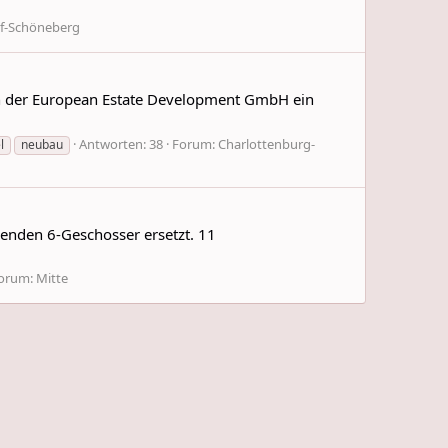
f-Schöneberg
on der European Estate Development GmbH ein
Antworten: 38
Forum:
Charlottenburg-
l
neubau
enden 6-Geschosser ersetzt. 11
orum:
Mitte