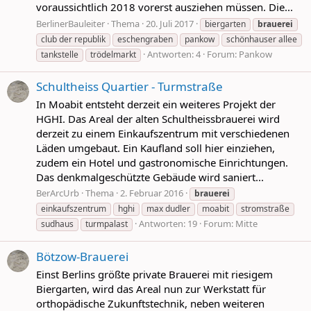
voraussichtlich 2018 vorerst ausziehen müssen. Die...
BerlinerBauleiter
Thema
20. Juli 2017
biergarten
brauerei
club der republik
eschengraben
pankow
schönhauser allee
Antworten: 4
Forum:
Pankow
tankstelle
trödelmarkt
Schultheiss Quartier - Turmstraße
In Moabit entsteht derzeit ein weiteres Projekt der
HGHI. Das Areal der alten Schultheissbrauerei wird
derzeit zu einem Einkaufszentrum mit verschiedenen
Läden umgebaut. Ein Kaufland soll hier einziehen,
zudem ein Hotel und gastronomische Einrichtungen.
Das denkmalgeschützte Gebäude wird saniert...
BerArcUrb
Thema
2. Februar 2016
brauerei
einkaufszentrum
hghi
max dudler
moabit
stromstraße
Antworten: 19
Forum:
Mitte
sudhaus
turmpalast
Bötzow-Brauerei
Einst Berlins größte private Brauerei mit riesigem
Biergarten, wird das Areal nun zur Werkstatt für
orthopädische Zukunftstechnik, neben weiteren