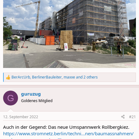
BerArcUrb
,
BerlinerBauleiter
,
maxxe
and 2 others
R
e
a
guruzug
c
G
t
Goldenes Mitglied
i
o
n
12. September 2022
#21
s
:
Auch in der Gegend: Das neue Umspannwerk Rollbergkiez.
https://www.stromnetz.berlin/techni...nen/baumassnahmen/