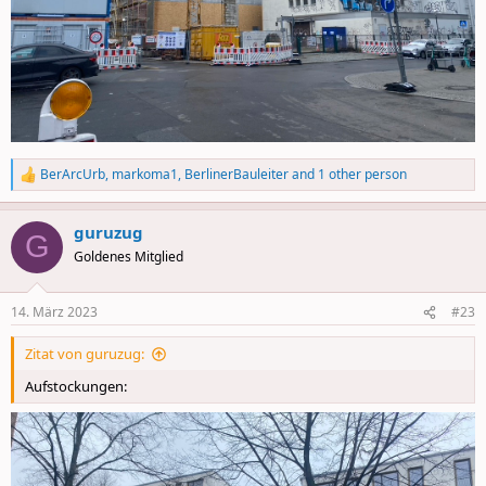
BerArcUrb
,
markoma1
,
BerlinerBauleiter
and 1 other person
R
e
a
guruzug
c
G
t
Goldenes Mitglied
i
o
n
14. März 2023
#23
s
:
Zitat von guruzug:
Aufstockungen: