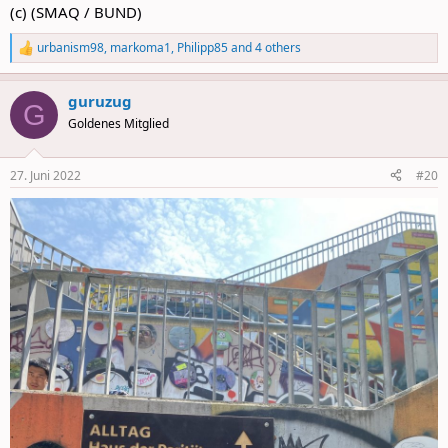
(c) (SMAQ / BUND)
urbanism98
,
markoma1
,
Philipp85
and 4 others
R
e
a
guruzug
c
G
t
Goldenes Mitglied
i
o
n
27. Juni 2022
#20
s
: