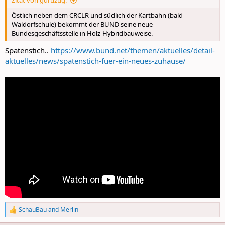
Zitat von guruzug:
Östlich neben dem CRCLR und südlich der Kartbahn (bald
Waldorfschule) bekommt der BUND seine neue
Bundesgeschäftsstelle in Holz-Hybridbauweise.
Spatenstich..
https://www.bund.net/themen/aktuelles/detail-
aktuelles/news/spatenstich-fuer-ein-neues-zuhause/
SchauBau
and
Merlin
R
e