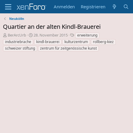
Anmelden
Registrieren
Neukölln
Quartier an der alten Kindl-Brauerei
E
E
S
BerArcUrb
28. November 2015
erweiterung
r
r
c
industriebrache
kindl-brauerei
kulturzentrum
rollberg-kiez
s
s
h
schweizer stiftung
zentrum für zeitgenössische kunst
t
t
l
e
e
a
l
l
g
l
l
w
e
u
o
r
n
r
d
g
t
e
s
e
s
d
T
a
h
t
e
u
m
m
a
s