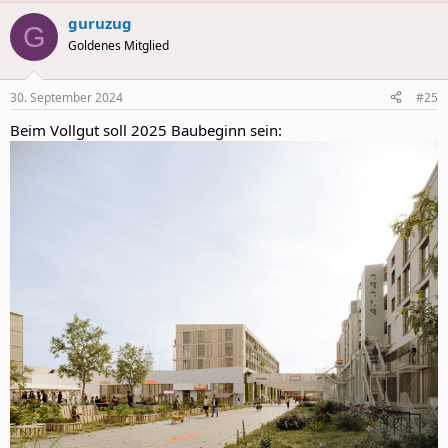
a
guruzug
c
G
t
Goldenes Mitglied
i
o
n
30. September 2024
#25
s
:
Beim Vollgut soll 2025 Baubeginn sein: