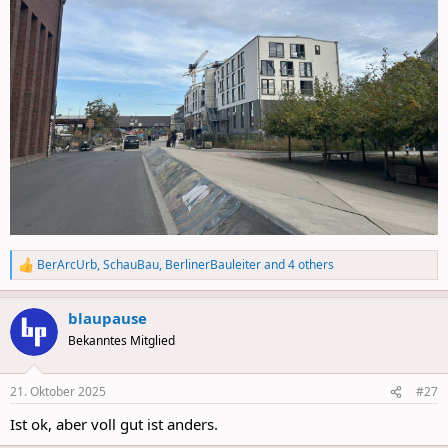
BerArcUrb
,
SchauBau
,
BerlinerBauleiter
and 4 others
R
e
a
blaupause
c
t
Bekanntes Mitglied
i
o
n
21. Oktober 2025
#27
s
:
Ist ok, aber voll gut ist anders.