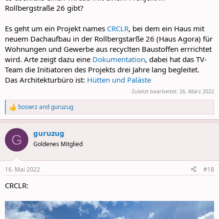
Rollbergstraße 26 gibt?
Es geht um ein Projekt names
CRCLR
, bei dem ein Haus mit
neuem Dachaufbau in der Rollbergstarße 26 (Haus Agora) für
Wohnungen und Gewerbe aus recyclten Baustoffen errrichtet
wird. Arte zeigt dazu eine
Dokumentation
, dabei hat das TV-
Team die Initiatoren des Projekts drei Jahre lang begleitet.
Das Architekturbüro ist:
Hütten und Paläste
Zuletzt bearbeitet:
26. März 2022
boswrz
and
guruzug
R
e
a
guruzug
c
G
t
Goldenes Mitglied
i
o
n
16. Mai 2022
#18
s
:
CRCLR: