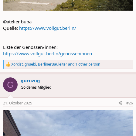
©atelier buba
Quelle:
https://www.vollgut.berlin/
Liste der Genossen/innen:
https://www.vollgut.berlin/genosseninnen
Xorcist
,
ghuebi
,
BerlinerBauleiter
and 1 other person
R
e
a
guruzug
c
G
t
Goldenes Mitglied
i
o
n
21. Oktober 2025
#26
s
: