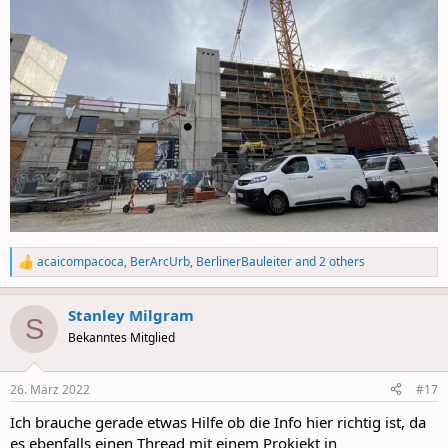
acaicompacoca
,
BerArcUrb
,
BerlinerBauleiter
and 2 others
R
e
a
Stanley Milgram
c
S
t
Bekanntes Mitglied
i
o
n
26. März 2022
#17
s
:
Ich brauche gerade etwas Hilfe ob die Info hier richtig ist, da
es ebenfalls einen Thread mit einem Prokjekt in