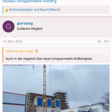
neubau-umspannwerk-rollberg
BerlinerBauleiter
and
BeenTrillBerlin
R
e
a
guruzug
c
G
t
Goldenes Mitglied
i
o
n
14. März 2023
#22
s
:
Zitat von guruzug:
Auch in der Gegend: Das neue Umspannwerk Rollbergkiez.